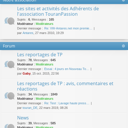
Les sites et activités des Adhérents de
l'association TouranPassion
Sujets
:
6
,
Messages
:
165
Modérateur :
Modérateurs
Dernier message :
Re: VW-Antares.net mon premie…
par
Antares
, 27 mars 2010, 19:29
Forum
Les reportages de TP
Sujets
:
78
,
Messages
:
645
Modérateur :
Modérateurs
Dernier message :
Essai : 4 jours en Nouveau To…
par
Gaby
, 15 oct. 2015, 22:56
Les reportages de TP : avis, commentaires et
réactions
Sujets
:
34
,
Messages
:
1849
Modérateur :
Modérateurs
Dernier message :
Re: Test : Lavage haute press…
par
touran_DE
, 22 mars 2019, 08:26
News
Sujets
:
39
,
Messages
:
585
Modérateur :
Modérateurs