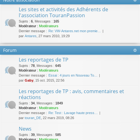
Les sites et activités des Adhérents de
l'association TouranPassion
Sujets
:
6
,
Messages
:
165
Modérateur :
Modérateurs
Dernier message :
Re: VW-Antares.net mon premie…
par
Antares
, 27 mars 2010, 19:29
Forum
Les reportages de TP
Sujets
:
78
,
Messages
:
645
Modérateur :
Modérateurs
Dernier message :
Essai : 4 jours en Nouveau To…
par
Gaby
, 15 oct. 2015, 22:56
Les reportages de TP : avis, commentaires et
réactions
Sujets
:
34
,
Messages
:
1849
Modérateur :
Modérateurs
Dernier message :
Re: Test : Lavage haute press…
par
touran_DE
, 22 mars 2019, 08:26
News
Sujets
:
39
,
Messages
:
585
Modérateur :
Modérateurs