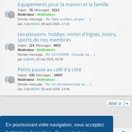
Equipements pour la maison et la famille
Sujets
:
78
,
Messages
:
5213
Modérateur :
Modérateurs
Dernier message :
Re: Salon a refaire, on part …
par
JulienM294
, 08 août 2026, 17:10
Les passions, hobbys, violon d'Ingres, loisirs,
sports de nos membres
Sujets
:
114
,
Messages
:
8815
Modérateur :
Modérateurs
Dernier message :
Re: LA CUISINE : Conseils, bo…
par
Gabr95
, 20 mai 2025, 02:08
Petite pause au café d'à côté
Sujets
:
430
,
Messages
:
34507
Modérateur :
Modérateurs
Dernier message :
Re: Un site internet pour un …
par
JulienM294
, 05 août 2026, 14:46
Aller à
Qui est en ligne
En poursuivant votre navigation, vous acceptez
Utilisateurs parcourant ce forum : Aucun utilisateur enregistré et 3 invités