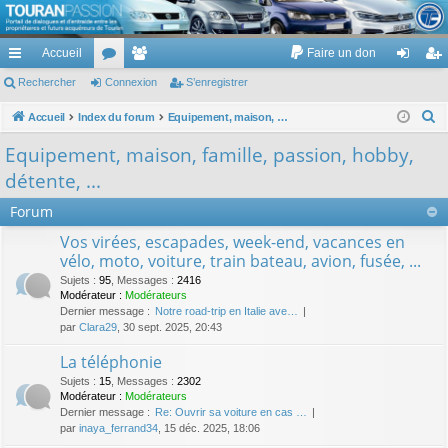
TouranPassion
Accueil
Faire un don
Le forum des propriétaires ou futurs acquéreurs du Volkswagen Touran
cc
Rechercher
or
Connexion
e
S’enregistrer
on
’e
ès
u
m
ne
nr
R
Accueil
Index du forum
Equipement, maison, famille, passion, hobby, détente, ...
e
ra
m
br
xi
eg
Equipement, maison, famille, passion, hobby,
c
pi
s
es
on
ist
détente, ...
h
de
re
e
Forum
r
r
Vos virées, escapades, week-end, vacances en
c
vélo, moto, voiture, train bateau, avion, fusée, ...
h
Sujets
:
95
,
Messages
:
2416
e
Modérateur :
Modérateurs
Dernier message :
Notre road-trip en Italie ave…
r
par
Clara29
, 30 sept. 2025, 20:43
La téléphonie
Sujets
:
15
,
Messages
:
2302
Modérateur :
Modérateurs
Dernier message :
Re: Ouvrir sa voiture en cas …
par
inaya_ferrand34
, 15 déc. 2025, 18:06