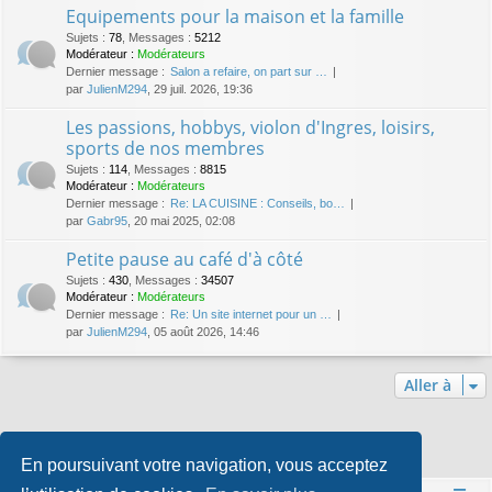
Equipements pour la maison et la famille
Sujets
:
78
,
Messages
:
5212
Modérateur :
Modérateurs
Dernier message :
Salon a refaire, on part sur …
par
JulienM294
, 29 juil. 2026, 19:36
Les passions, hobbys, violon d'Ingres, loisirs,
sports de nos membres
Sujets
:
114
,
Messages
:
8815
Modérateur :
Modérateurs
Dernier message :
Re: LA CUISINE : Conseils, bo…
par
Gabr95
, 20 mai 2025, 02:08
Petite pause au café d'à côté
Sujets
:
430
,
Messages
:
34507
Modérateur :
Modérateurs
Dernier message :
Re: Un site internet pour un …
par
JulienM294
, 05 août 2026, 14:46
Aller à
Qui est en ligne
En poursuivant votre navigation, vous acceptez
Utilisateurs parcourant ce forum : Aucun utilisateur enregistré et 1 invité