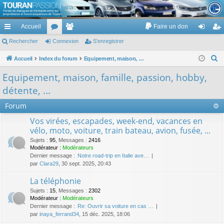
TouranPassion
Accueil
Faire un don
Le forum des propriétaires ou futurs acquéreurs du Volkswagen Touran
cc
Rechercher
or
Connexion
e
S’enregistrer
on
’e
ès
u
m
ne
nr
R
Accueil
Index du forum
Equipement, maison, famille, passion, hobby, détente, ...
e
ra
m
br
xi
eg
Equipement, maison, famille, passion, hobby,
c
pi
s
es
on
ist
détente, ...
h
de
re
e
Forum
r
r
Vos virées, escapades, week-end, vacances en
c
vélo, moto, voiture, train bateau, avion, fusée, ...
h
Sujets
:
95
,
Messages
:
2416
e
Modérateur :
Modérateurs
Dernier message :
Notre road-trip en Italie ave…
r
par
Clara29
, 30 sept. 2025, 20:43
La téléphonie
Sujets
:
15
,
Messages
:
2302
Modérateur :
Modérateurs
Dernier message :
Re: Ouvrir sa voiture en cas …
par
inaya_ferrand34
, 15 déc. 2025, 18:06