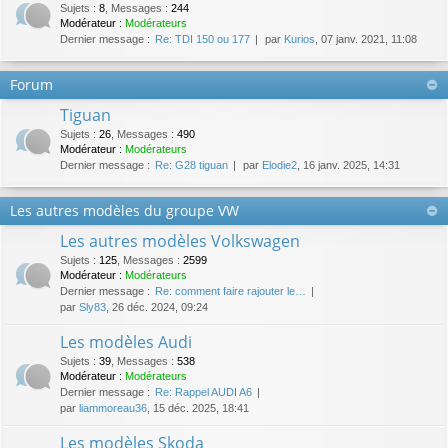
Sujets
:
8
,
Messages
:
244
Modérateur :
Modérateurs
Dernier message :
Re: TDI 150 ou 177
par
Kurios
, 07 janv. 2021, 11:08
Forum
Tiguan
Sujets
:
26
,
Messages
:
490
Modérateur :
Modérateurs
Dernier message :
Re: G28 tiguan
par
Elodie2
, 16 janv. 2025, 14:31
Les autres modèles du groupe VW
Les autres modèles Volkswagen
Sujets
:
125
,
Messages
:
2599
Modérateur :
Modérateurs
Dernier message :
Re: comment faire rajouter le…
par
Sly83
, 26 déc. 2024, 09:24
Les modèles Audi
Sujets
:
39
,
Messages
:
538
Modérateur :
Modérateurs
Dernier message :
Re: Rappel AUDI A6
par
liammoreau36
, 15 déc. 2025, 18:41
Les modèles Skoda