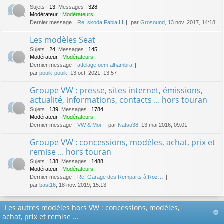
Sujets
:
13
,
Messages
:
328
Modérateur :
Modérateurs
Dernier message :
Re: skoda Fabia III
par
Grosound
, 13 nov. 2017, 14:18
Les modèles Seat
Sujets
:
24
,
Messages
:
145
Modérateur :
Modérateurs
Dernier message :
attelage oem alhambra
par
pouik-pouik
, 13 oct. 2021, 13:57
Groupe VW : presse, sites internet, émissions,
actualité, informations, contacts ... hors touran
Sujets
:
139
,
Messages
:
1784
Modérateur :
Modérateurs
Dernier message :
VW & Moi
par
Natsu38
, 13 mai 2016, 09:01
Groupe VW : concessions, modèles, achat, prix et
remise ... hors touran
Sujets
:
138
,
Messages
:
1488
Modérateur :
Modérateurs
Dernier message :
Re: Garage des Remparts à Roz…
par
bast16
, 18 nov. 2019, 15:13
Les autres modèles hors VW : concessions, modèles,
achat, prix et remise ...