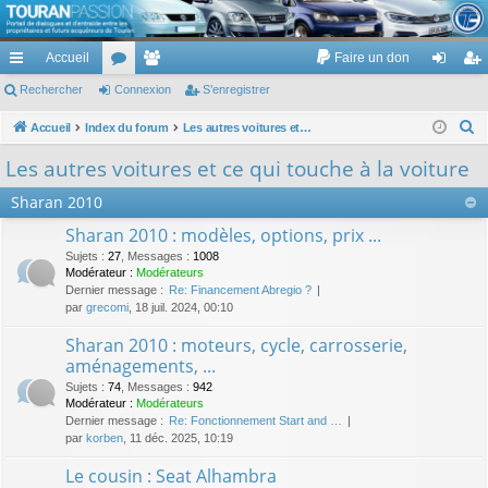
TouranPassion
Accueil
Faire un don
Le forum des propriétaires ou futurs acquéreurs du Volkswagen Touran
cc
Rechercher
or
Connexion
e
S’enregistrer
on
’e
ès
u
m
ne
nr
R
Accueil
Index du forum
Les autres voitures et ce qui touche à la voiture
e
ra
m
br
xi
eg
Les autres voitures et ce qui touche à la voiture
c
pi
s
es
on
ist
Sharan 2010
h
de
re
e
Sharan 2010 : modèles, options, prix ...
r
r
Sujets
:
27
,
Messages
:
1008
c
Modérateur :
Modérateurs
Dernier message :
Re: Financement Abregio ?
h
par
grecomi
, 18 juil. 2024, 00:10
e
Sharan 2010 : moteurs, cycle, carrosserie,
r
aménagements, ...
Sujets
:
74
,
Messages
:
942
Modérateur :
Modérateurs
Dernier message :
Re: Fonctionnement Start and …
par
korben
, 11 déc. 2025, 10:19
Le cousin : Seat Alhambra