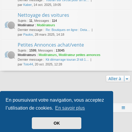
par
Kaber
, 14 oct. 2025, 19:05
Nettoyage des voitures
Sujets
:
11
,
Messages
:
114
Modérateur :
Modérateurs
Dernier message :
Re: Boutiques en ligne : Deta…
par
Paulos
, 28 mars 2025, 14:18
Petites Annonces achat/vente
Sujets
:
1599
,
Messages
:
13045
Modérateurs :
Modérateurs
,
Modérateur petites annonces
Dernier message :
Kit démarrage touran 2l tdi 1…
par
Toto44
, 20 oct. 2025, 12:28
Aller à
Qui est en ligne
En poursuivant votre navigation, vous acceptez
Utilisateurs parcourant ce forum : Aucun utilisateur enregistré et 1 invité
l’utilisation de cookies.
En savoir plus
Accueil
Index du forum
Développé par
phpBB
® Forum Software © phpBB Limited
OK
Style par
Arty
- phpBB 3.3 par MrGaby
Traduit par
phpBB-fr.com