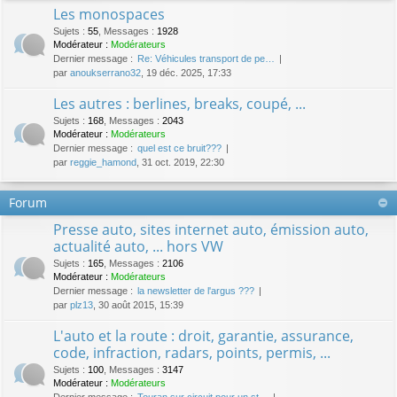
Les monospaces
Sujets
:
55
,
Messages
:
1928
Modérateur :
Modérateurs
Dernier message :
Re: Véhicules transport de pe…
par
anoukserrano32
, 19 déc. 2025, 17:33
Les autres : berlines, breaks, coupé, ...
Sujets
:
168
,
Messages
:
2043
Modérateur :
Modérateurs
Dernier message :
quel est ce bruit???
par
reggie_hamond
, 31 oct. 2019, 22:30
Forum
Presse auto, sites internet auto, émission auto,
actualité auto, ... hors VW
Sujets
:
165
,
Messages
:
2106
Modérateur :
Modérateurs
Dernier message :
la newsletter de l'argus ???
par
plz13
, 30 août 2015, 15:39
L'auto et la route : droit, garantie, assurance,
code, infraction, radars, points, permis, ...
Sujets
:
100
,
Messages
:
3147
Modérateur :
Modérateurs
Dernier message :
Touran sur circuit pour un st…