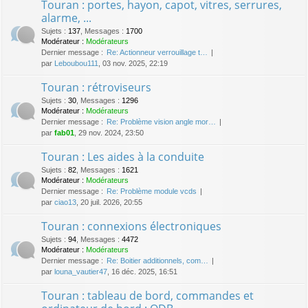
Touran : portes, hayon, capot, vitres, serrures,
alarme, ...
Sujets
:
137
,
Messages
:
1700
Modérateur :
Modérateurs
Dernier message :
Re: Actionneur verrouillage t…
par
Leboubou111
, 03 nov. 2025, 22:19
Touran : rétroviseurs
Sujets
:
30
,
Messages
:
1296
Modérateur :
Modérateurs
Dernier message :
Re: Problème vision angle mor…
par
fab01
, 29 nov. 2024, 23:50
Touran : Les aides à la conduite
Sujets
:
82
,
Messages
:
1621
Modérateur :
Modérateurs
Dernier message :
Re: Problème module vcds
par
ciao13
, 20 juil. 2026, 20:55
Touran : connexions électroniques
Sujets
:
94
,
Messages
:
4472
Modérateur :
Modérateurs
Dernier message :
Re: Boitier additionnels, com…
par
louna_vautier47
, 16 déc. 2025, 16:51
Touran : tableau de bord, commandes et