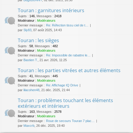
Touran : garnitures intérieurs
Sujets
:
146
,
Messages
:
2418
Modérateur :
Modérateurs
Dernier message :
Re: Réfection tissu ciel de t…
par
Sly83
, 07 août 2025, 14:43
Touran : les sièges
Sujets
:
58
,
Messages
:
482
Modérateur :
Modérateurs
Dernier message :
Re: Impossible de rabattre le…
par
Bastien T.
, 21 avr. 2026, 11:25
Touran : les parties vitrées et autres éléments
Sujets
:
41
,
Messages
:
445
Modérateur :
Modérateurs
Dernier message :
Re: Affichage IQ Drive
par
lilacohen48
, 21 déc. 2025, 21:44
Touran : problèmes touchant les éléments
extérieurs et intérieurs
Sujets
:
163
,
Messages
:
2578
Modérateur :
Modérateurs
Dernier message :
Roue de secours Touran 7 plac…
par
Maxcrb
, 26 déc. 2025, 19:40