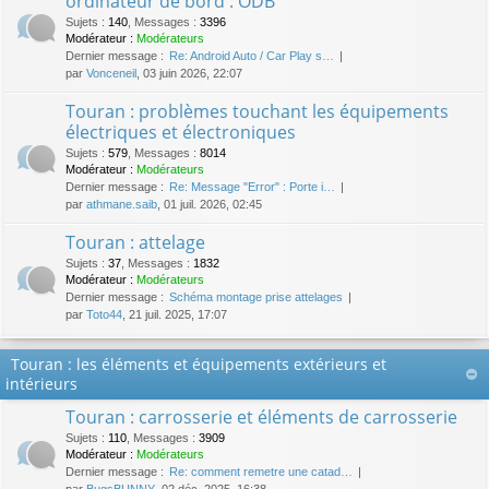
ordinateur de bord : ODB
Sujets
:
140
,
Messages
:
3396
Modérateur :
Modérateurs
Dernier message :
Re: Android Auto / Car Play s…
par
Vonceneil
, 03 juin 2026, 22:07
Touran : problèmes touchant les équipements
électriques et électroniques
Sujets
:
579
,
Messages
:
8014
Modérateur :
Modérateurs
Dernier message :
Re: Message "Error" : Porte i…
par
athmane.saib
, 01 juil. 2026, 02:45
Touran : attelage
Sujets
:
37
,
Messages
:
1832
Modérateur :
Modérateurs
Dernier message :
Schéma montage prise attelages
par
Toto44
, 21 juil. 2025, 17:07
Touran : les éléments et équipements extérieurs et
intérieurs
Touran : carrosserie et éléments de carrosserie
Sujets
:
110
,
Messages
:
3909
Modérateur :
Modérateurs
Dernier message :
Re: comment remetre une catad…
par
BugsBUNNY
, 02 déc. 2025, 16:38