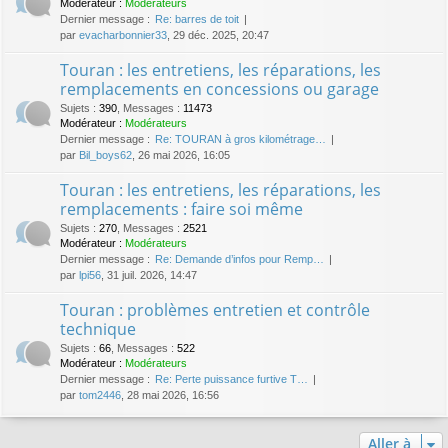
Modérateur :
Modérateurs
Dernier message :
Re: barres de toit
par
evacharbonnier33
, 29 déc. 2025, 20:47
Touran : les entretiens, les réparations, les
remplacements en concessions ou garage
Sujets
:
390
,
Messages
:
11473
Modérateur :
Modérateurs
Dernier message :
Re: TOURAN à gros kilométrage…
par
Bil_boys62
, 26 mai 2026, 16:05
Touran : les entretiens, les réparations, les
remplacements : faire soi même
Sujets
:
270
,
Messages
:
2521
Modérateur :
Modérateurs
Dernier message :
Re: Demande d’infos pour Remp…
par
lpi56
, 31 juil. 2026, 14:47
Touran : problèmes entretien et contrôle
technique
Sujets
:
66
,
Messages
:
522
Modérateur :
Modérateurs
Dernier message :
Re: Perte puissance furtive T…
par
tom2446
, 28 mai 2026, 16:56
Aller à