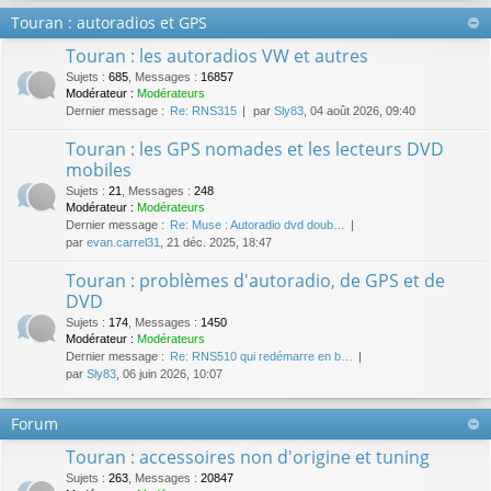
Touran : autoradios et GPS
Touran : les autoradios VW et autres
Sujets
:
685
,
Messages
:
16857
Modérateur :
Modérateurs
Dernier message :
Re: RNS315
par
Sly83
, 04 août 2026, 09:40
Touran : les GPS nomades et les lecteurs DVD
mobiles
Sujets
:
21
,
Messages
:
248
Modérateur :
Modérateurs
Dernier message :
Re: Muse : Autoradio dvd doub…
par
evan.carrel31
, 21 déc. 2025, 18:47
Touran : problèmes d'autoradio, de GPS et de
DVD
Sujets
:
174
,
Messages
:
1450
Modérateur :
Modérateurs
Dernier message :
Re: RNS510 qui redémarre en b…
par
Sly83
, 06 juin 2026, 10:07
Forum
Touran : accessoires non d'origine et tuning
Sujets
:
263
,
Messages
:
20847