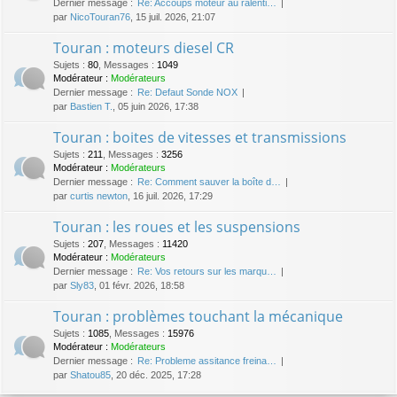
Dernier message :
Re: Accoups moteur au ralenti…
par
NicoTouran76
, 15 juil. 2026, 21:07
Touran : moteurs diesel CR
Sujets
:
80
,
Messages
:
1049
Modérateur :
Modérateurs
Dernier message :
Re: Defaut Sonde NOX
par
Bastien T.
, 05 juin 2026, 17:38
Touran : boites de vitesses et transmissions
Sujets
:
211
,
Messages
:
3256
Modérateur :
Modérateurs
Dernier message :
Re: Comment sauver la boîte d…
par
curtis newton
, 16 juil. 2026, 17:29
Touran : les roues et les suspensions
Sujets
:
207
,
Messages
:
11420
Modérateur :
Modérateurs
Dernier message :
Re: Vos retours sur les marqu…
par
Sly83
, 01 févr. 2026, 18:58
Touran : problèmes touchant la mécanique
Sujets
:
1085
,
Messages
:
15976
Modérateur :
Modérateurs
Dernier message :
Re: Probleme assitance freina…
par
Shatou85
, 20 déc. 2025, 17:28