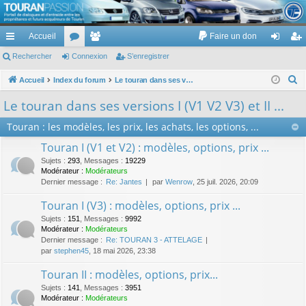
TouranPassion
Accueil
Faire un don
Le forum des propriétaires ou futurs acquéreurs du Volkswagen Touran
cc
Rechercher
or
Connexion
e
S’enregistrer
on
’e
ès
u
m
ne
nr
R
Accueil
Index du forum
Le touran dans ses versions I (V1 V2 V3) et II ...
e
ra
m
br
xi
eg
Le touran dans ses versions I (V1 V2 V3) et II ...
c
pi
s
es
on
ist
Touran : les modèles, les prix, les achats, les options, ...
h
de
re
e
Touran I (V1 et V2) : modèles, options, prix ...
r
r
Sujets
:
293
,
Messages
:
19229
c
Modérateur :
Modérateurs
Dernier message :
Re: Jantes
par
Wenrow
, 25 juil. 2026, 20:09
h
e
Touran I (V3) : modèles, options, prix ...
r
Sujets
:
151
,
Messages
:
9992
Modérateur :
Modérateurs
Dernier message :
Re: TOURAN 3 - ATTELAGE
par
stephen45
, 18 mai 2026, 23:38
Touran II : modèles, options, prix...
Sujets
:
141
,
Messages
:
3951
Modérateur :
Modérateurs