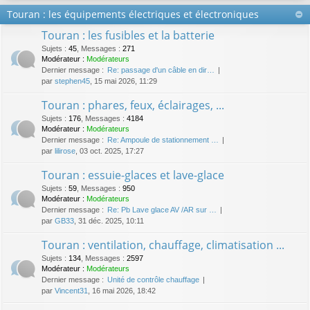
Touran : les équipements électriques et électroniques
Touran : les fusibles et la batterie
Sujets
:
45
,
Messages
:
271
Modérateur :
Modérateurs
Dernier message :
Re: passage d'un câble en dir…
par
stephen45
, 15 mai 2026, 11:29
Touran : phares, feux, éclairages, ...
Sujets
:
176
,
Messages
:
4184
Modérateur :
Modérateurs
Dernier message :
Re: Ampoule de stationnement …
par
lilirose
, 03 oct. 2025, 17:27
Touran : essuie-glaces et lave-glace
Sujets
:
59
,
Messages
:
950
Modérateur :
Modérateurs
Dernier message :
Re: Pb Lave glace AV /AR sur …
par
GB33
, 31 déc. 2025, 10:11
Touran : ventilation, chauffage, climatisation ...
Sujets
:
134
,
Messages
:
2597
Modérateur :
Modérateurs
Dernier message :
Unité de contrôle chauffage
par
Vincent31
, 16 mai 2026, 18:42