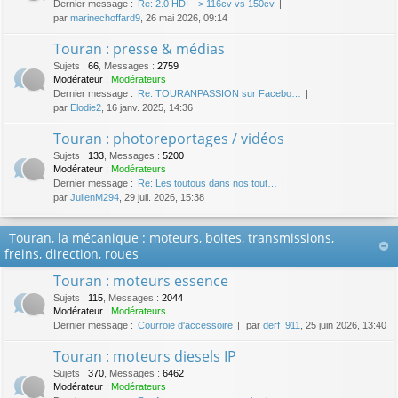
Dernier message :
Re: 2.0 HDI --> 116cv vs 150cv
par
marinechoffard9
, 26 mai 2026, 09:14
Touran : presse & médias
Sujets
:
66
,
Messages
:
2759
Modérateur :
Modérateurs
Dernier message :
Re: TOURANPASSION sur Facebo…
par
Elodie2
, 16 janv. 2025, 14:36
Touran : photoreportages / vidéos
Sujets
:
133
,
Messages
:
5200
Modérateur :
Modérateurs
Dernier message :
Re: Les toutous dans nos tout…
par
JulienM294
, 29 juil. 2026, 15:38
Touran, la mécanique : moteurs, boites, transmissions,
freins, direction, roues
Touran : moteurs essence
Sujets
:
115
,
Messages
:
2044
Modérateur :
Modérateurs
Dernier message :
Courroie d'accessoire
par
derf_911
, 25 juin 2026, 13:40
Touran : moteurs diesels IP
Sujets
:
370
,
Messages
:
6462
Modérateur :
Modérateurs