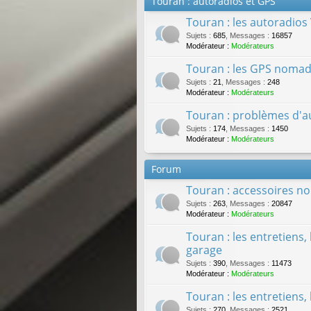
Touran : autoradios et GPS
Touran : les autoradios
Sujets
:
685
,
Messages
:
16857
Modérateur :
Modérateurs
Touran : les GPS nomad
Sujets
:
21
,
Messages
:
248
Modérateur :
Modérateurs
Touran : problèmes d'a
Sujets
:
174
,
Messages
:
1450
Modérateur :
Modérateurs
Forum
Touran : accessoires no
Sujets
:
263
,
Messages
:
20847
Modérateur :
Modérateurs
Touran : les entretiens
garage
Sujets
:
390
,
Messages
:
11473
Modérateur :
Modérateurs
Touran : les entretiens,
Sujets
:
270
,
Messages
:
2521