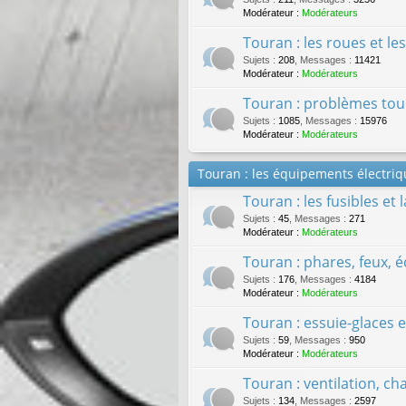
Modérateur :
Modérateurs
Touran : les roues et l
Sujets
:
208
,
Messages
:
11421
Modérateur :
Modérateurs
Touran : problèmes tou
Sujets
:
1085
,
Messages
:
15976
Modérateur :
Modérateurs
Touran : les équipements électriq
Touran : les fusibles et 
Sujets
:
45
,
Messages
:
271
Modérateur :
Modérateurs
Touran : phares, feux, éc
Sujets
:
176
,
Messages
:
4184
Modérateur :
Modérateurs
Touran : essuie-glaces e
Sujets
:
59
,
Messages
:
950
Modérateur :
Modérateurs
Touran : ventilation, cha
Sujets
:
134
,
Messages
:
2597