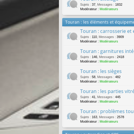
Sujets
:
37
,
Messages
:
1832
Modérateur :
Modérateurs
Touran : les éléments et équipeme
Touran : carrosserie et
Sujets
:
110
,
Messages
:
3909
Modérateur :
Modérateurs
Touran : garnitures inté
Sujets
:
146
,
Messages
:
2418
Modérateur :
Modérateurs
Touran : les sièges
Sujets
:
58
,
Messages
:
482
Modérateur :
Modérateurs
Touran : les parties vit
Sujets
:
41
,
Messages
:
445
Modérateur :
Modérateurs
Touran : problèmes touc
Sujets
:
163
,
Messages
:
2578
Modérateur :
Modérateurs