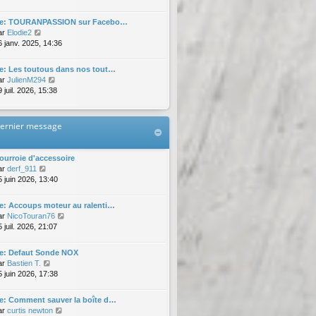
d
i
e
e
r
r
e: TOURANPASSION sur Facebo…
r
l
m
V
ar
Elodie2
n
e
e
o
6 janv. 2025, 14:36
i
d
s
i
e
e
s
r
r
e: Les toutous dans nos tout…
r
a
l
m
V
ar
JulienM294
n
g
e
e
o
 juil. 2026, 15:38
i
e
d
s
i
e
e
s
r
r
r
a
l
m
ernier message
n
g
e
e
i
e
d
s
e
e
s
ourroie d'accessoire
r
r
a
V
ar
derf_911
m
n
g
o
5 juin 2026, 13:40
e
i
e
i
s
e
r
s
e: Accoups moteur au ralenti…
r
l
a
V
ar
NicoTouran76
m
e
g
o
 juil. 2026, 21:07
e
d
e
i
s
e
r
s
e: Defaut Sonde NOX
r
l
a
V
ar
Bastien T.
n
e
g
o
5 juin 2026, 17:38
i
d
e
i
e
e
r
r
e: Comment sauver la boîte d…
r
l
m
V
ar
curtis newton
n
e
e