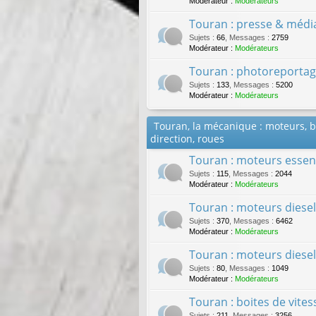
Modérateur :
Modérateurs
Touran : presse & médi
Sujets
:
66
,
Messages
:
2759
Modérateur :
Modérateurs
Touran : photoreportag
Sujets
:
133
,
Messages
:
5200
Modérateur :
Modérateurs
Touran, la mécanique : moteurs, bo
direction, roues
Touran : moteurs esse
Sujets
:
115
,
Messages
:
2044
Modérateur :
Modérateurs
Touran : moteurs diesel
Sujets
:
370
,
Messages
:
6462
Modérateur :
Modérateurs
Touran : moteurs diese
Sujets
:
80
,
Messages
:
1049
Modérateur :
Modérateurs
Touran : boites de vite
Sujets
:
211
,
Messages
:
3256