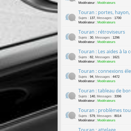
Modérateur :
Modérateurs
Touran : portes, hayon, c
Sujets
:
137
,
Messages
:
1700
Modérateur :
Modérateurs
Touran : rétroviseurs
Sujets
:
30
,
Messages
:
1296
Modérateur :
Modérateurs
Touran : Les aides à la 
Sujets
:
82
,
Messages
:
1621
Modérateur :
Modérateurs
Touran : connexions él
Sujets
:
94
,
Messages
:
4472
Modérateur :
Modérateurs
Touran : tableau de bo
Sujets
:
140
,
Messages
:
3396
Modérateur :
Modérateurs
Touran : problèmes tou
Sujets
:
579
,
Messages
:
8014
Modérateur :
Modérateurs
Touran : attelage