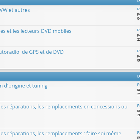
D
 VW et autres
R
p
0
es et les lecteurs DVD mobiles
R
p
2
utoradio, de GPS et de DVD
R
p
0
D
n d'origine et tuning
R
p
2
, les réparations, les remplacements en concessions ou
R
p
2
 les réparations, les remplacements : faire soi même
R
p