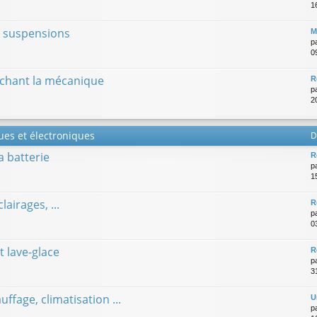
16
es suspensions
M
p
0
chant la mécanique
R
p
2
ues et électroniques
D
la batterie
R
p
1
lairages, ...
R
p
0
t lave-glace
R
p
3
uffage, climatisation ...
U
p