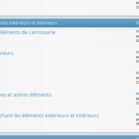
p
21
nts extérieurs et intérieurs
D
 éléments de carrosserie
R
p
0
rieurs
R
p
0
R
p
2
rées et autres éléments
R
p
2
hant les éléments extérieurs et intérieurs
R
p
2