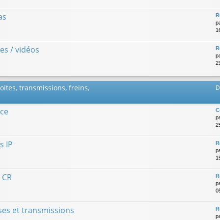
as
R
p
1
es / vidéos
R
p
29
ites, transmissions, freins,
D
nce
C
p
2
s IP
R
p
15
l CR
R
p
0
sses et transmissions
R
p