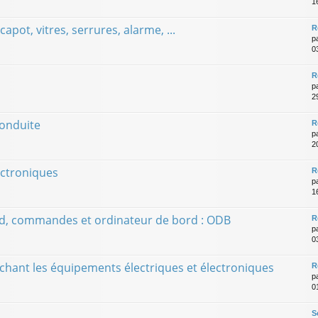
1
apot, vitres, serrures, alarme, ...
R
p
0
R
p
2
conduite
R
p
20
ectroniques
R
p
1
rd, commandes et ordinateur de bord : ODB
R
p
0
chant les équipements électriques et électroniques
R
p
01
S