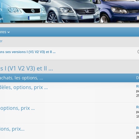
u Volkswagen Touran
res
er
s ses versions I (V1 V2 V3) et II ...
 (V1 V2 V3) et II ...
chats, les options, ...
D
èles, options, prix ...
R
p
25
options, prix ...
R
p
1
ons, prix...
R
p
2