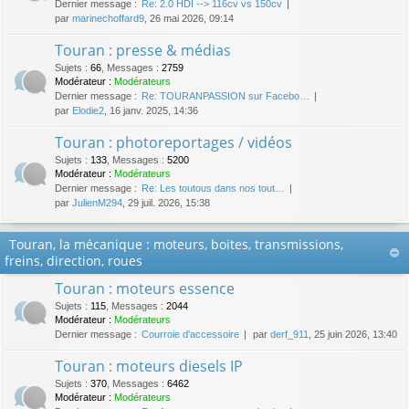
Dernier message :
Re: 2.0 HDI --> 116cv vs 150cv
par
marinechoffard9
, 26 mai 2026, 09:14
Touran : presse & médias
Sujets
:
66
,
Messages
:
2759
Modérateur :
Modérateurs
Dernier message :
Re: TOURANPASSION sur Facebo…
par
Elodie2
, 16 janv. 2025, 14:36
Touran : photoreportages / vidéos
Sujets
:
133
,
Messages
:
5200
Modérateur :
Modérateurs
Dernier message :
Re: Les toutous dans nos tout…
par
JulienM294
, 29 juil. 2026, 15:38
Touran, la mécanique : moteurs, boites, transmissions,
freins, direction, roues
Touran : moteurs essence
Sujets
:
115
,
Messages
:
2044
Modérateur :
Modérateurs
Dernier message :
Courroie d'accessoire
par
derf_911
, 25 juin 2026, 13:40
Touran : moteurs diesels IP
Sujets
:
370
,
Messages
:
6462
Modérateur :
Modérateurs