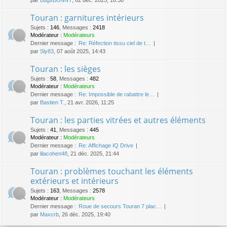
Touran : garnitures intérieurs
Sujets
:
146
,
Messages
:
2418
Modérateur :
Modérateurs
Dernier message :
Re: Réfection tissu ciel de t…
par
Sly83
, 07 août 2025, 14:43
Touran : les sièges
Sujets
:
58
,
Messages
:
482
Modérateur :
Modérateurs
Dernier message :
Re: Impossible de rabattre le…
par
Bastien T.
, 21 avr. 2026, 11:25
Touran : les parties vitrées et autres éléments
Sujets
:
41
,
Messages
:
445
Modérateur :
Modérateurs
Dernier message :
Re: Affichage IQ Drive
par
lilacohen48
, 21 déc. 2025, 21:44
Touran : problèmes touchant les éléments
extérieurs et intérieurs
Sujets
:
163
,
Messages
:
2578
Modérateur :
Modérateurs
Dernier message :
Roue de secours Touran 7 plac…
par
Maxcrb
, 26 déc. 2025, 19:40