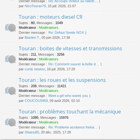
Dernier message :
Re: Accoups moteur au ralenti…
par
NicoTouran76
, 15 juil. 2026, 21:07
Touran : moteurs diesel CR
Sujets
:
80
,
Messages
:
1049
Modérateur :
Modérateurs
Dernier message :
Re: Defaut Sonde NOX
par
Bastien T.
, 05 juin 2026, 17:38
Touran : boites de vitesses et transmissions
Sujets
:
211
,
Messages
:
3256
Modérateur :
Modérateurs
Dernier message :
Re: Comment sauver la boîte d…
par
curtis newton
, 16 juil. 2026, 17:29
Touran : les roues et les suspensions
Sujets
:
208
,
Messages
:
11421
Modérateur :
Modérateurs
Dernier message :
Meet a girl who wants you
par
COUCOU5959
, 09 août 2026, 02:10
Touran : problèmes touchant la mécanique
Sujets
:
1085
,
Messages
:
15976
Modérateur :
Modérateurs
Dernier message :
Re: Probleme assitance freina…
par
Shatou85
, 20 déc. 2025, 17:28