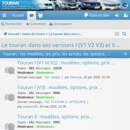
TouranPassion
Accueil
Faire un don
Le forum des propriétaires ou futurs acquéreurs du Volkswagen Touran
cc
Rechercher
or
Connexion
e
S’enregistrer
on
’e
ès
u
m
ne
nr
R
Accueil
Index du forum
Le touran dans ses versions I (V1 V2 V3) et II ...
e
ra
m
br
xi
eg
Le touran dans ses versions I (V1 V2 V3) et II ...
c
pi
s
es
on
ist
Touran : les modèles, les prix, les achats, les options, ...
h
de
re
e
Touran I (V1 et V2) : modèles, options, prix ...
r
r
Sujets
:
293
,
Messages
:
19229
c
Modérateur :
Modérateurs
Dernier message :
Re: Jantes
par
Wenrow
, 25 juil. 2026, 20:09
h
e
Touran I (V3) : modèles, options, prix ...
r
Sujets
:
151
,
Messages
:
9992
Modérateur :
Modérateurs
Dernier message :
Re: TOURAN 3 - ATTELAGE
par
stephen45
, 18 mai 2026, 23:38
Touran II : modèles, options, prix...
Sujets
:
141
,
Messages
:
3951
Modérateur :
Modérateurs