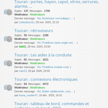
Touran : portes, hayon, capot, vitres, serrures,
alarme, ...
Sujets
:
137
,
Messages
:
1700
Modérateur :
Modérateurs
Dernier message :
Re: Actionneur verrouillage t…
par
Leboubou111
, 03 nov. 2025, 22:19
Touran : rétroviseurs
Sujets
:
30
,
Messages
:
1296
Modérateur :
Modérateurs
Dernier message :
Re: Problème vision angle mor…
par
fab01
, 29 nov. 2024, 23:50
Touran : Les aides à la conduite
Sujets
:
82
,
Messages
:
1621
Modérateur :
Modérateurs
Dernier message :
Re: Problème module vcds
par
ciao13
, 20 juil. 2026, 20:55
Touran : connexions électroniques
Sujets
:
94
,
Messages
:
4472
Modérateur :
Modérateurs
Dernier message :
Re: Boitier additionnels, com…
par
louna_vautier47
, 16 déc. 2025, 16:51
Touran : tableau de bord, commandes et