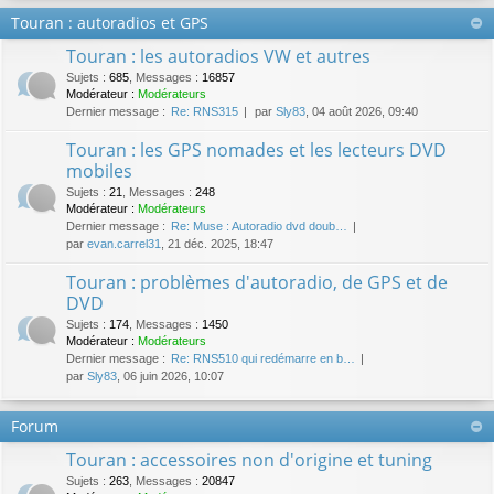
Touran : autoradios et GPS
Touran : les autoradios VW et autres
Sujets
:
685
,
Messages
:
16857
Modérateur :
Modérateurs
Dernier message :
Re: RNS315
par
Sly83
, 04 août 2026, 09:40
Touran : les GPS nomades et les lecteurs DVD
mobiles
Sujets
:
21
,
Messages
:
248
Modérateur :
Modérateurs
Dernier message :
Re: Muse : Autoradio dvd doub…
par
evan.carrel31
, 21 déc. 2025, 18:47
Touran : problèmes d'autoradio, de GPS et de
DVD
Sujets
:
174
,
Messages
:
1450
Modérateur :
Modérateurs
Dernier message :
Re: RNS510 qui redémarre en b…
par
Sly83
, 06 juin 2026, 10:07
Forum
Touran : accessoires non d'origine et tuning
Sujets
:
263
,
Messages
:
20847