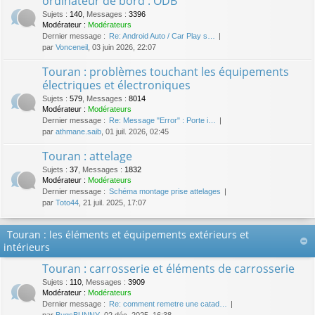
ordinateur de bord : ODB
Sujets
:
140
,
Messages
:
3396
Modérateur :
Modérateurs
Dernier message :
Re: Android Auto / Car Play s…
par
Vonceneil
, 03 juin 2026, 22:07
Touran : problèmes touchant les équipements
électriques et électroniques
Sujets
:
579
,
Messages
:
8014
Modérateur :
Modérateurs
Dernier message :
Re: Message "Error" : Porte i…
par
athmane.saib
, 01 juil. 2026, 02:45
Touran : attelage
Sujets
:
37
,
Messages
:
1832
Modérateur :
Modérateurs
Dernier message :
Schéma montage prise attelages
par
Toto44
, 21 juil. 2025, 17:07
Touran : les éléments et équipements extérieurs et
intérieurs
Touran : carrosserie et éléments de carrosserie
Sujets
:
110
,
Messages
:
3909
Modérateur :
Modérateurs
Dernier message :
Re: comment remetre une catad…
par
BugsBUNNY
, 02 déc. 2025, 16:38