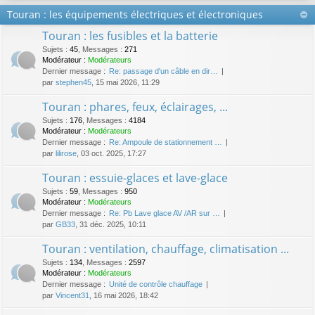
Touran : les équipements électriques et électroniques
Touran : les fusibles et la batterie
Sujets
:
45
,
Messages
:
271
Modérateur :
Modérateurs
Dernier message :
Re: passage d'un câble en dir…
par
stephen45
, 15 mai 2026, 11:29
Touran : phares, feux, éclairages, ...
Sujets
:
176
,
Messages
:
4184
Modérateur :
Modérateurs
Dernier message :
Re: Ampoule de stationnement …
par
lilirose
, 03 oct. 2025, 17:27
Touran : essuie-glaces et lave-glace
Sujets
:
59
,
Messages
:
950
Modérateur :
Modérateurs
Dernier message :
Re: Pb Lave glace AV /AR sur …
par
GB33
, 31 déc. 2025, 10:11
Touran : ventilation, chauffage, climatisation ...
Sujets
:
134
,
Messages
:
2597
Modérateur :
Modérateurs
Dernier message :
Unité de contrôle chauffage
par
Vincent31
, 16 mai 2026, 18:42