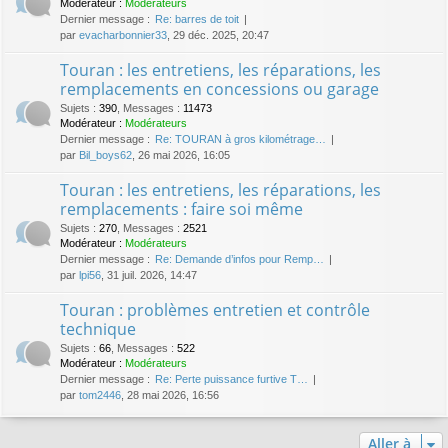
Modérateur :
Modérateurs
Dernier message :
Re: barres de toit
par
evacharbonnier33
, 29 déc. 2025, 20:47
Touran : les entretiens, les réparations, les
remplacements en concessions ou garage
Sujets
:
390
,
Messages
:
11473
Modérateur :
Modérateurs
Dernier message :
Re: TOURAN à gros kilométrage…
par
Bil_boys62
, 26 mai 2026, 16:05
Touran : les entretiens, les réparations, les
remplacements : faire soi même
Sujets
:
270
,
Messages
:
2521
Modérateur :
Modérateurs
Dernier message :
Re: Demande d’infos pour Remp…
par
lpi56
, 31 juil. 2026, 14:47
Touran : problèmes entretien et contrôle
technique
Sujets
:
66
,
Messages
:
522
Modérateur :
Modérateurs
Dernier message :
Re: Perte puissance furtive T…
par
tom2446
, 28 mai 2026, 16:56
Aller à