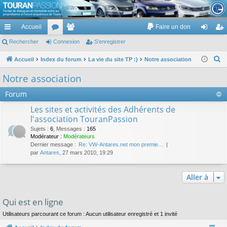
TouranPassion
Accueil
Faire un don
Le forum des propriétaires ou futurs acquéreurs du Volkswagen Touran
cc
Rechercher
or
Connexion
e
S’enregistrer
on
’e
ès
u
m
ne
nr
R
Accueil
Index du forum
La vie du site TP :)
Notre association
e
ra
m
br
xi
eg
Notre association
c
pi
s
es
on
ist
Forum
h
de
re
e
Les sites et activités des Adhérents de
r
l'association TouranPassion
r
c
Sujets
:
6
,
Messages
:
165
Modérateur :
Modérateurs
h
Dernier message :
Re: VW-Antares.net mon premie…
e
par
Antares
, 27 mars 2010, 19:29
r
Aller à
Qui est en ligne
Utilisateurs parcourant ce forum : Aucun utilisateur enregistré et 1 invité