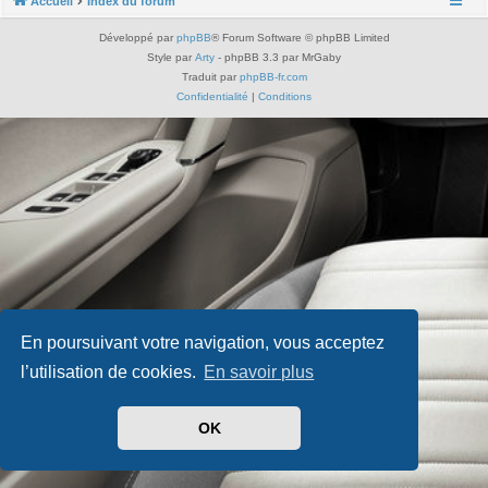
Accueil
Index du forum
Développé par
phpBB
® Forum Software © phpBB Limited
Style par
Arty
- phpBB 3.3 par MrGaby
Traduit par
phpBB-fr.com
Confidentialité
|
Conditions
En poursuivant votre navigation, vous acceptez
l’utilisation de cookies.
En savoir plus
OK