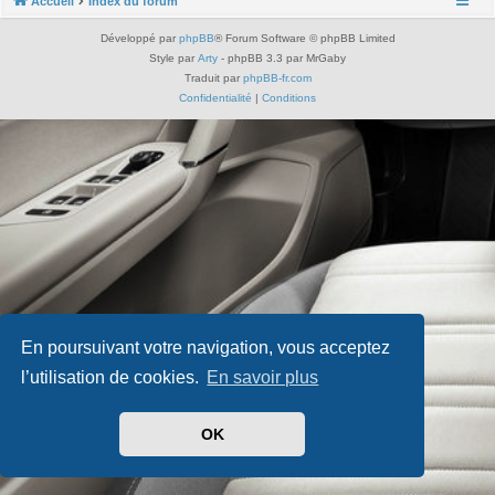
Accueil
Index du forum
Développé par
phpBB
® Forum Software © phpBB Limited
Style par
Arty
- phpBB 3.3 par MrGaby
Traduit par
phpBB-fr.com
Confidentialité
|
Conditions
En poursuivant votre navigation, vous acceptez
l’utilisation de cookies.
En savoir plus
OK