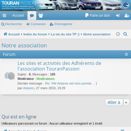
TouranPassion
Accueil
Faire un don
Le forum des propriétaires ou futurs acquéreurs du Volkswagen Touran
cc
Rechercher
or
Connexion
e
S’enregistrer
on
’e
ès
u
m
ne
nr
R
Accueil
Index du forum
La vie du site TP :)
Notre association
e
ra
m
br
xi
eg
Notre association
c
pi
s
es
on
ist
Forum
h
de
re
e
Les sites et activités des Adhérents de
r
l'association TouranPassion
r
c
Sujets
:
6
,
Messages
:
165
Modérateur :
Modérateurs
h
Dernier message :
Re: VW-Antares.net mon premie…
e
par
Antares
, 27 mars 2010, 19:29
r
Aller à
Qui est en ligne
Utilisateurs parcourant ce forum : Aucun utilisateur enregistré et 1 invité