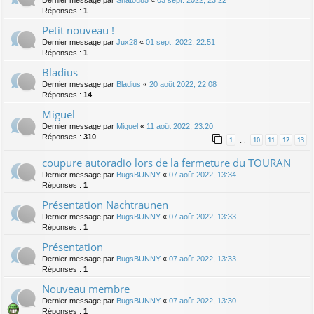
Dernier message par
Shatou85
«
03 sept. 2022, 23:22
Réponses :
1
Petit nouveau !
Dernier message par
Jux28
«
01 sept. 2022, 22:51
Réponses :
1
Bladius
Dernier message par
Bladius
«
20 août 2022, 22:08
Réponses :
14
Miguel
Dernier message par
Miguel
«
11 août 2022, 23:20
Réponses :
310
1
10
11
12
13
…
coupure autoradio lors de la fermeture du TOURAN
Dernier message par
BugsBUNNY
«
07 août 2022, 13:34
Réponses :
1
Présentation Nachtraunen
Dernier message par
BugsBUNNY
«
07 août 2022, 13:33
Réponses :
1
Présentation
Dernier message par
BugsBUNNY
«
07 août 2022, 13:33
Réponses :
1
Nouveau membre
Dernier message par
BugsBUNNY
«
07 août 2022, 13:30
Réponses :
1