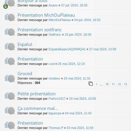
Bonjour à tous
Dernier message par
Asano
«
07 juil. 2024, 18:35
Présentation MichDuPlateau
Dernier message par
MitchDuPlateau
«
04 juil. 2024, 16:52
Présentation soitfranc
Dernier message par
Soitfranc
«
19 juin 2024, 18:39
Espalut
Dernier message par
Espalut&aqw1AQWWQA1
«
27 mai 2024, 13:58
Présentation
Dernier message par
cool
«
25 mai 2024, 12:19
Groced
Dernier message par
resideur
«
25 mai 2024, 11:32
Réponses :
304
1
10
11
12
13
…
Petite présentation
Dernier message par
Patrice1817
«
19 mai 2024, 10:59
Ça commence mal...
Dernier message par
laguespa
«
04 mai 2024, 11:43
Présentation
Dernier message par
Thomas.P
«
03 mai 2024, 11:59