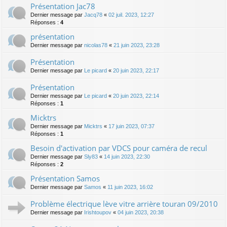
Présentation Jac78
Dernier message par
Jacq78
«
02 juil. 2023, 12:27
Réponses :
4
présentation
Dernier message par
nicolas78
«
21 juin 2023, 23:28
Présentation
Dernier message par
Le picard
«
20 juin 2023, 22:17
Présentation
Dernier message par
Le picard
«
20 juin 2023, 22:14
Réponses :
1
Micktrs
Dernier message par
Micktrs
«
17 juin 2023, 07:37
Réponses :
1
Besoin d'activation par VDCS pour caméra de recul
Dernier message par
Sly83
«
14 juin 2023, 22:30
Réponses :
2
Présentation Samos
Dernier message par
Samos
«
11 juin 2023, 16:02
Problème électrique lève vitre arrière touran 09/2010
Dernier message par
Irishtoupov
«
04 juin 2023, 20:38