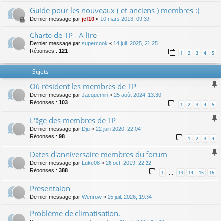
Guide pour les nouveaux ( et anciens ) membres :)
Dernier message par
jef10
«
10 mars 2013, 09:39
Charte de TP - A lire
Dernier message par
supercook
«
14 juil. 2025, 21:25
Réponses :
121
1
2
3
4
5
Sujets
Où résident les membres de TP
Dernier message par
Jacquemin
«
25 août 2024, 13:30
Réponses :
103
1
2
3
4
5
L'âge des membres de TP
Dernier message par
Dju
«
22 juin 2020, 22:04
Réponses :
98
1
2
3
4
Dates d'anniversaire membres du forum
Dernier message par
Luke08
«
26 oct. 2019, 22:22
Réponses :
388
1
13
14
15
16
…
Presentaion
Dernier message par
Wenrow
«
25 juil. 2026, 19:34
Problème de climatisation.