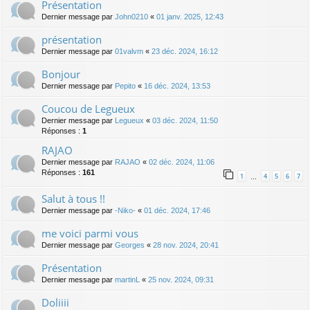
Présentation
Dernier message par
John0210
«
01 janv. 2025, 12:43
présentation
Dernier message par
01valvm
«
23 déc. 2024, 16:12
Bonjour
Dernier message par
Pepito
«
16 déc. 2024, 13:53
Coucou de Legueux
Dernier message par
Legueux
«
03 déc. 2024, 11:50
Réponses :
1
RAJAO
Dernier message par
RAJAO
«
02 déc. 2024, 11:06
Réponses :
161
1
4
5
6
7
…
Salut à tous !!
Dernier message par
-Niko-
«
01 déc. 2024, 17:46
me voici parmi vous
Dernier message par
Georges
«
28 nov. 2024, 20:41
Présentation
Dernier message par
martinL
«
25 nov. 2024, 09:31
Doliiii