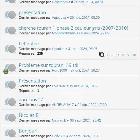
Dernier message par
Doliprane93
«
24 nov. 2024, 00:51
présentation
Dernier message par
Autoccaz
«
20 nov. 2024, 08:30
cherche touran 1 phase 2 couleur gris (2007/2010)
Dernier message par
Mohameddraria
«
08 nov. 2024, 22:05
LePoulpe
Dernier message par
lepoulpe
«
31 oct. 2024, 05:06
Réponses :
235
1
7
8
9
10
…
Probleme sur touran 1.9 tdi
Dernier message par
Roro1600
«
27 oct. 2024, 18:27
Présentation
Dernier message par
Lolo7602
«
19 oct. 2024, 18:55
Réponses :
1
aurelauv17
Dernier message par
AURELAUV17
«
04 oct. 2024, 17:20
Nicolas B
Dernier message par
Nicolas B
«
30 sept. 2024, 23:42
Bonjour!
Dernier message par
Delf2607
«
22 sept. 2024, 07:11