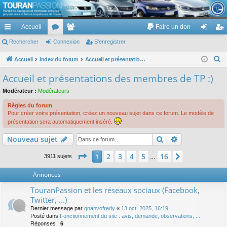
TouranPassion
Accueil
Faire un don
Le forum des propriétaires ou futurs acquéreurs du Volkswagen Touran
cc
Rechercher
or
Connexion
e
S’enregistrer
on
’e
ès
u
m
ne
nr
R
Accueil
Index du forum
Accueil et présentations des membres de TP :)
e
ra
m
br
xi
eg
Accueil et présentations des membres de TP :)
c
pi
s
es
on
ist
Modérateur :
Modérateurs
h
de
re
e
Règles du forum
Pour créer votre présentation, créez un nouveau sujet dans ce forum. Le modèle de
r
r
présentation sera automatiquement inséré.
c
Rechercher
Recherche av
h
Nouveau sujet
e
Page
1
sur
16
2
3
4
5
16
1
Suivante
3911 sujets
…
r
Annonces
TouranPassion et les réseaux sociaux (Facebook,
Twitter, ...)
Dernier message par
gnanvofredy
«
13 oct. 2025, 16:19
Posté dans
Fonctionnement du site : avis, demande, observations, ...
Réponses :
6