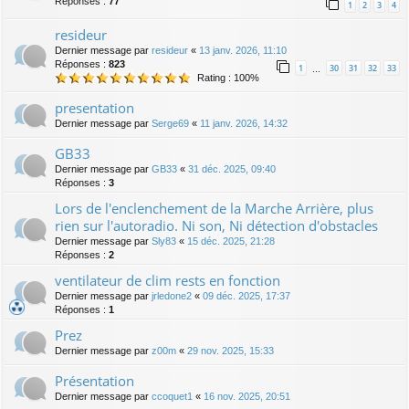
Réponses :
77
1
2
3
4
resideur
Dernier message par
resideur
«
13 janv. 2026, 11:10
Réponses :
823
1
30
31
32
33
…
Rating : 100%
presentation
Dernier message par
Serge69
«
11 janv. 2026, 14:32
GB33
Dernier message par
GB33
«
31 déc. 2025, 09:40
Réponses :
3
Lors de l'enclenchement de la Marche Arrière, plus
rien sur l'autoradio. Ni son, Ni détection d'obstacles
Dernier message par
Sly83
«
15 déc. 2025, 21:28
Réponses :
2
ventilateur de clim rests en fonction
Dernier message par
jrledone2
«
09 déc. 2025, 17:37
Réponses :
1
Prez
Dernier message par
z00m
«
29 nov. 2025, 15:33
Présentation
Dernier message par
ccoquet1
«
16 nov. 2025, 20:51