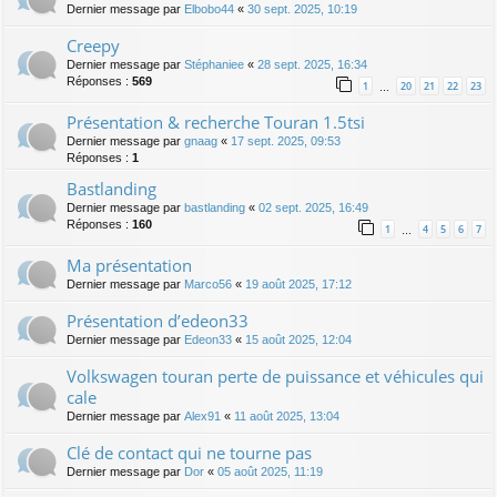
Dernier message par
Elbobo44
«
30 sept. 2025, 10:19
Creepy
Dernier message par
Stéphaniee
«
28 sept. 2025, 16:34
Réponses :
569
1
20
21
22
23
…
Présentation & recherche Touran 1.5tsi
Dernier message par
gnaag
«
17 sept. 2025, 09:53
Réponses :
1
Bastlanding
Dernier message par
bastlanding
«
02 sept. 2025, 16:49
Réponses :
160
1
4
5
6
7
…
Ma présentation
Dernier message par
Marco56
«
19 août 2025, 17:12
Présentation d’edeon33
Dernier message par
Edeon33
«
15 août 2025, 12:04
Volkswagen touran perte de puissance et véhicules qui
cale
Dernier message par
Alex91
«
11 août 2025, 13:04
Clé de contact qui ne tourne pas
Dernier message par
Dor
«
05 août 2025, 11:19