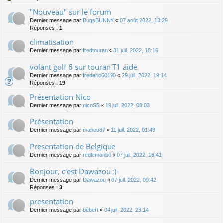
"Nouveau" sur le forum
Dernier message par
BugsBUNNY
«
07 août 2022, 13:29
Réponses :
1
climatisation
Dernier message par
fredtouran
«
31 juil. 2022, 18:16
volant golf 6 sur touran T1 aide
Dernier message par
frederic60190
«
29 juil. 2022, 19:14
Réponses :
19
Présentation Nico
Dernier message par
nicoS5
«
19 juil. 2022, 08:03
Présentation
Dernier message par
manou87
«
11 juil. 2022, 01:49
Presentation de Belgique
Dernier message par
redlemonbe
«
07 juil. 2022, 16:41
Bonjour, c'est Dawazou ;)
Dernier message par
Dawazou
«
07 juil. 2022, 09:42
Réponses :
3
presentation
Dernier message par
bèbert
«
04 juil. 2022, 23:14