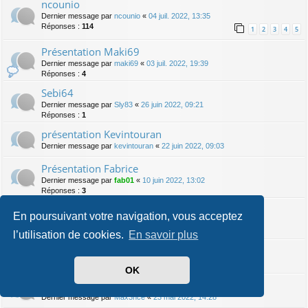
ncounio
Dernier message par
ncounio
«
04 juil. 2022, 13:35
Réponses :
114
1
2
3
4
5
Présentation Maki69
Dernier message par
maki69
«
03 juil. 2022, 19:39
Réponses :
4
Sebi64
Dernier message par
Sly83
«
26 juin 2022, 09:21
Réponses :
1
présentation Kevintouran
Dernier message par
kevintouran
«
22 juin 2022, 09:03
Présentation Fabrice
Dernier message par
fab01
«
10 juin 2022, 13:02
Réponses :
3
présentation kelly0602
En poursuivant votre navigation, vous acceptez
Dernier message par
fab01
«
10 juin 2022, 12:58
Réponses :
1
l’utilisation de cookies.
En savoir plus
Présentation Frédo 31
Dernier message par
fredo 31
«
24 mai 2022, 10:23
OK
Présentation
Dernier message par
Max3nce
«
23 mai 2022, 14:28