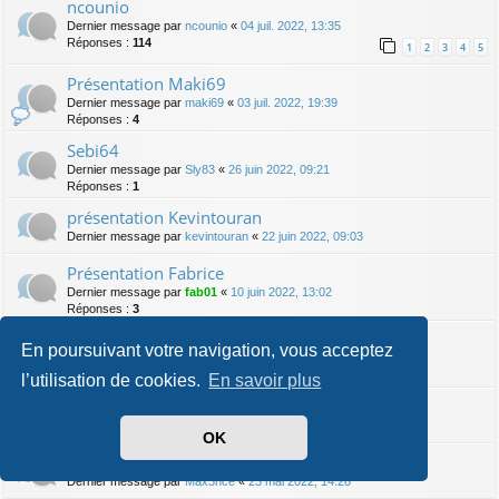
ncounio
Dernier message par
ncounio
«
04 juil. 2022, 13:35
Réponses :
114
1
2
3
4
5
Présentation Maki69
Dernier message par
maki69
«
03 juil. 2022, 19:39
Réponses :
4
Sebi64
Dernier message par
Sly83
«
26 juin 2022, 09:21
Réponses :
1
présentation Kevintouran
Dernier message par
kevintouran
«
22 juin 2022, 09:03
Présentation Fabrice
Dernier message par
fab01
«
10 juin 2022, 13:02
Réponses :
3
présentation kelly0602
En poursuivant votre navigation, vous acceptez
Dernier message par
fab01
«
10 juin 2022, 12:58
Réponses :
1
l’utilisation de cookies.
En savoir plus
Présentation Frédo 31
Dernier message par
fredo 31
«
24 mai 2022, 10:23
OK
Présentation
Dernier message par
Max3nce
«
23 mai 2022, 14:28