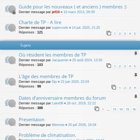
Guide pour les nouveaux ( et anciens ) membres :)
Dernier message par
jef10
«
10 mars 2013, 09:39
Charte de TP - A lire
Dernier message par
supercook
«
14 juil. 2025, 21:25
Réponses :
121
1
2
3
4
5
Sujets
Où résident les membres de TP
Dernier message par
Jacquemin
«
25 août 2024, 13:30
Réponses :
103
1
2
3
4
5
L'âge des membres de TP
Dernier message par
Dju
«
22 juin 2020, 22:04
Réponses :
98
1
2
3
4
Dates d'anniversaire membres du forum
Dernier message par
Luke08
«
26 oct. 2019, 22:22
Réponses :
388
1
13
14
15
16
…
Presentaion
Dernier message par
Wenrow
«
25 juil. 2026, 19:34
Problème de climatisation.