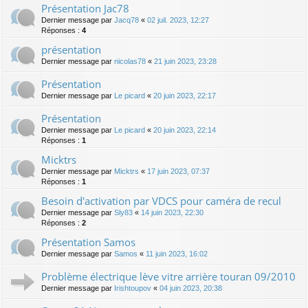
Présentation Jac78
Dernier message par
Jacq78
«
02 juil. 2023, 12:27
Réponses :
4
présentation
Dernier message par
nicolas78
«
21 juin 2023, 23:28
Présentation
Dernier message par
Le picard
«
20 juin 2023, 22:17
Présentation
Dernier message par
Le picard
«
20 juin 2023, 22:14
Réponses :
1
Micktrs
Dernier message par
Micktrs
«
17 juin 2023, 07:37
Réponses :
1
Besoin d'activation par VDCS pour caméra de recul
Dernier message par
Sly83
«
14 juin 2023, 22:30
Réponses :
2
Présentation Samos
Dernier message par
Samos
«
11 juin 2023, 16:02
Problème électrique lève vitre arrière touran 09/2010
Dernier message par
Irishtoupov
«
04 juin 2023, 20:38