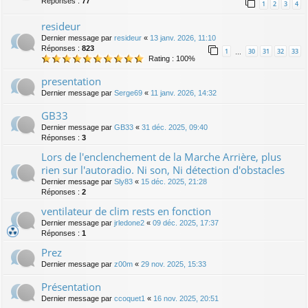
Réponses :
77
1
2
3
4
resideur
Dernier message par
resideur
«
13 janv. 2026, 11:10
Réponses :
823
1
30
31
32
33
…
Rating : 100%
presentation
Dernier message par
Serge69
«
11 janv. 2026, 14:32
GB33
Dernier message par
GB33
«
31 déc. 2025, 09:40
Réponses :
3
Lors de l'enclenchement de la Marche Arrière, plus
rien sur l'autoradio. Ni son, Ni détection d'obstacles
Dernier message par
Sly83
«
15 déc. 2025, 21:28
Réponses :
2
ventilateur de clim rests en fonction
Dernier message par
jrledone2
«
09 déc. 2025, 17:37
Réponses :
1
Prez
Dernier message par
z00m
«
29 nov. 2025, 15:33
Présentation
Dernier message par
ccoquet1
«
16 nov. 2025, 20:51