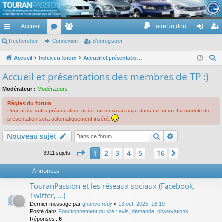
TouranPassion
Accueil
Faire un don
Le forum des propriétaires ou futurs acquéreurs du Volkswagen Touran
cc
Rechercher
or
Connexion
e
S’enregistrer
on
’e
ès
u
m
ne
nr
R
Accueil
Index du forum
Accueil et présentations des membres de TP :)
e
ra
m
br
xi
eg
Accueil et présentations des membres de TP :)
c
pi
s
es
on
ist
Modérateur :
Modérateurs
h
de
re
e
Règles du forum
Pour créer votre présentation, créez un nouveau sujet dans ce forum. Le modèle de
r
r
présentation sera automatiquement inséré.
c
Rechercher
Recherche av
h
Nouveau sujet
e
Page
1
sur
16
2
3
4
5
16
1
Suivante
3911 sujets
…
r
Annonces
TouranPassion et les réseaux sociaux (Facebook,
Twitter, ...)
Dernier message par
gnanvofredy
«
13 oct. 2025, 16:19
Posté dans
Fonctionnement du site : avis, demande, observations, ...
Réponses :
6