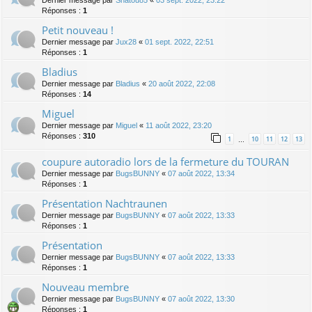
Dernier message par
Shatou85
«
03 sept. 2022, 23:22
Réponses :
1
Petit nouveau !
Dernier message par
Jux28
«
01 sept. 2022, 22:51
Réponses :
1
Bladius
Dernier message par
Bladius
«
20 août 2022, 22:08
Réponses :
14
Miguel
Dernier message par
Miguel
«
11 août 2022, 23:20
Réponses :
310
1
10
11
12
13
…
coupure autoradio lors de la fermeture du TOURAN
Dernier message par
BugsBUNNY
«
07 août 2022, 13:34
Réponses :
1
Présentation Nachtraunen
Dernier message par
BugsBUNNY
«
07 août 2022, 13:33
Réponses :
1
Présentation
Dernier message par
BugsBUNNY
«
07 août 2022, 13:33
Réponses :
1
Nouveau membre
Dernier message par
BugsBUNNY
«
07 août 2022, 13:30
Réponses :
1