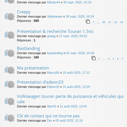
Dernier message par
Elbobo44
«
30 sept. 2025, 10:19
Creepy
Dernier message par
Stéphaniee
«
28 sept. 2025, 16:34
Réponses :
569
1
20
21
22
23
…
Présentation & recherche Touran 1.5tsi
Dernier message par
gnaag
«
17 sept. 2025, 09:53
Réponses :
1
Bastlanding
Dernier message par
bastlanding
«
02 sept. 2025, 16:49
Réponses :
160
1
4
5
6
7
…
Ma présentation
Dernier message par
Marco56
«
19 août 2025, 17:12
Présentation d’edeon33
Dernier message par
Edeon33
«
15 août 2025, 12:04
Volkswagen touran perte de puissance et véhicules qui
cale
Dernier message par
Alex91
«
11 août 2025, 13:04
Clé de contact qui ne tourne pas
Dernier message par
Dor
«
05 août 2025, 11:19