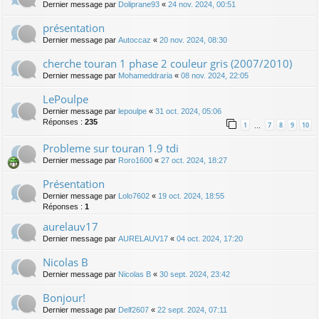
Dernier message par
Doliprane93
«
24 nov. 2024, 00:51
présentation
Dernier message par
Autoccaz
«
20 nov. 2024, 08:30
cherche touran 1 phase 2 couleur gris (2007/2010)
Dernier message par
Mohameddraria
«
08 nov. 2024, 22:05
LePoulpe
Dernier message par
lepoulpe
«
31 oct. 2024, 05:06
Réponses :
235
1
7
8
9
10
…
Probleme sur touran 1.9 tdi
Dernier message par
Roro1600
«
27 oct. 2024, 18:27
Présentation
Dernier message par
Lolo7602
«
19 oct. 2024, 18:55
Réponses :
1
aurelauv17
Dernier message par
AURELAUV17
«
04 oct. 2024, 17:20
Nicolas B
Dernier message par
Nicolas B
«
30 sept. 2024, 23:42
Bonjour!
Dernier message par
Delf2607
«
22 sept. 2024, 07:11