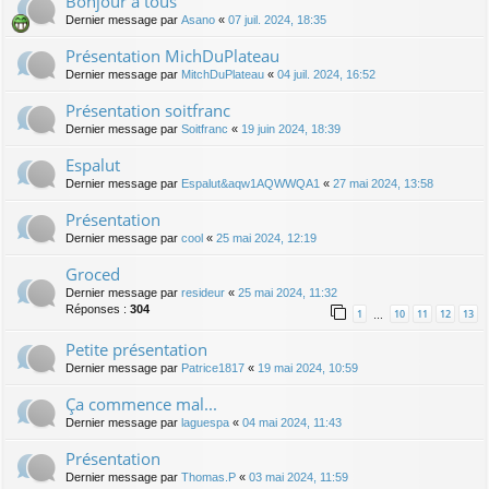
Bonjour à tous
Dernier message par
Asano
«
07 juil. 2024, 18:35
Présentation MichDuPlateau
Dernier message par
MitchDuPlateau
«
04 juil. 2024, 16:52
Présentation soitfranc
Dernier message par
Soitfranc
«
19 juin 2024, 18:39
Espalut
Dernier message par
Espalut&aqw1AQWWQA1
«
27 mai 2024, 13:58
Présentation
Dernier message par
cool
«
25 mai 2024, 12:19
Groced
Dernier message par
resideur
«
25 mai 2024, 11:32
Réponses :
304
1
10
11
12
13
…
Petite présentation
Dernier message par
Patrice1817
«
19 mai 2024, 10:59
Ça commence mal...
Dernier message par
laguespa
«
04 mai 2024, 11:43
Présentation
Dernier message par
Thomas.P
«
03 mai 2024, 11:59