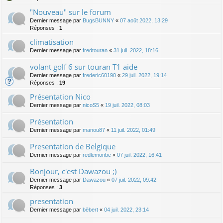
"Nouveau" sur le forum
Dernier message par
BugsBUNNY
«
07 août 2022, 13:29
Réponses :
1
climatisation
Dernier message par
fredtouran
«
31 juil. 2022, 18:16
volant golf 6 sur touran T1 aide
Dernier message par
frederic60190
«
29 juil. 2022, 19:14
Réponses :
19
Présentation Nico
Dernier message par
nicoS5
«
19 juil. 2022, 08:03
Présentation
Dernier message par
manou87
«
11 juil. 2022, 01:49
Presentation de Belgique
Dernier message par
redlemonbe
«
07 juil. 2022, 16:41
Bonjour, c'est Dawazou ;)
Dernier message par
Dawazou
«
07 juil. 2022, 09:42
Réponses :
3
presentation
Dernier message par
bèbert
«
04 juil. 2022, 23:14