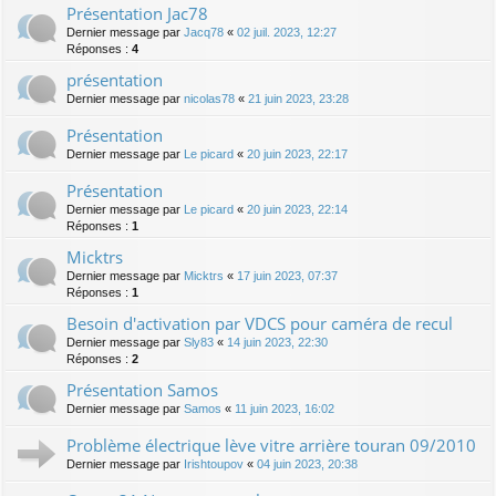
Présentation Jac78
Dernier message par
Jacq78
«
02 juil. 2023, 12:27
Réponses :
4
présentation
Dernier message par
nicolas78
«
21 juin 2023, 23:28
Présentation
Dernier message par
Le picard
«
20 juin 2023, 22:17
Présentation
Dernier message par
Le picard
«
20 juin 2023, 22:14
Réponses :
1
Micktrs
Dernier message par
Micktrs
«
17 juin 2023, 07:37
Réponses :
1
Besoin d'activation par VDCS pour caméra de recul
Dernier message par
Sly83
«
14 juin 2023, 22:30
Réponses :
2
Présentation Samos
Dernier message par
Samos
«
11 juin 2023, 16:02
Problème électrique lève vitre arrière touran 09/2010
Dernier message par
Irishtoupov
«
04 juin 2023, 20:38