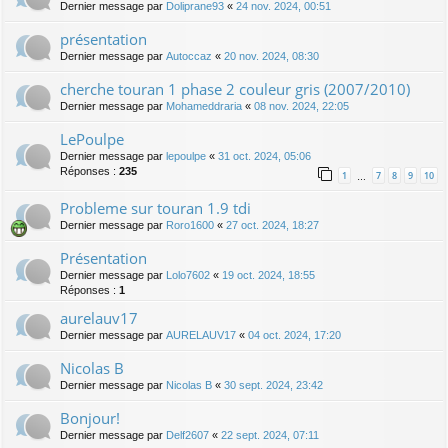
Dernier message par
Doliprane93
«
24 nov. 2024, 00:51
présentation
Dernier message par
Autoccaz
«
20 nov. 2024, 08:30
cherche touran 1 phase 2 couleur gris (2007/2010)
Dernier message par
Mohameddraria
«
08 nov. 2024, 22:05
LePoulpe
Dernier message par
lepoulpe
«
31 oct. 2024, 05:06
Réponses :
235
1
7
8
9
10
…
Probleme sur touran 1.9 tdi
Dernier message par
Roro1600
«
27 oct. 2024, 18:27
Présentation
Dernier message par
Lolo7602
«
19 oct. 2024, 18:55
Réponses :
1
aurelauv17
Dernier message par
AURELAUV17
«
04 oct. 2024, 17:20
Nicolas B
Dernier message par
Nicolas B
«
30 sept. 2024, 23:42
Bonjour!
Dernier message par
Delf2607
«
22 sept. 2024, 07:11