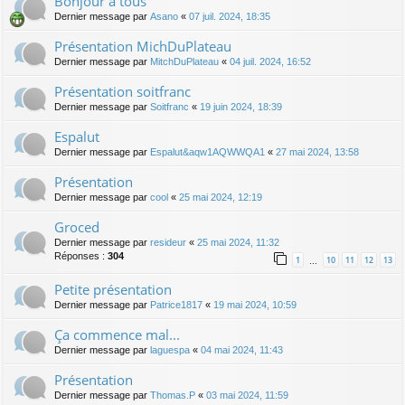
Bonjour à tous
Dernier message par
Asano
«
07 juil. 2024, 18:35
Présentation MichDuPlateau
Dernier message par
MitchDuPlateau
«
04 juil. 2024, 16:52
Présentation soitfranc
Dernier message par
Soitfranc
«
19 juin 2024, 18:39
Espalut
Dernier message par
Espalut&aqw1AQWWQA1
«
27 mai 2024, 13:58
Présentation
Dernier message par
cool
«
25 mai 2024, 12:19
Groced
Dernier message par
resideur
«
25 mai 2024, 11:32
Réponses :
304
1
10
11
12
13
…
Petite présentation
Dernier message par
Patrice1817
«
19 mai 2024, 10:59
Ça commence mal...
Dernier message par
laguespa
«
04 mai 2024, 11:43
Présentation
Dernier message par
Thomas.P
«
03 mai 2024, 11:59