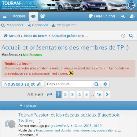
TouranPassion
Accueil
Faire un don
Le forum des propriétaires ou futurs acquéreurs du Volkswagen Touran
cc
Rechercher
or
Connexion
e
S’enregistrer
on
’e
ès
u
m
ne
nr
R
Accueil
Index du forum
Accueil et présentations des membres de TP :)
e
ra
m
br
xi
eg
Accueil et présentations des membres de TP :)
c
pi
s
es
on
ist
Modérateur :
Modérateurs
h
de
re
e
Règles du forum
Pour créer votre présentation, créez un nouveau sujet dans ce forum. Le modèle de
r
r
présentation sera automatiquement inséré.
c
Rechercher
Recherche av
h
Nouveau sujet
e
Page
1
sur
16
2
3
4
5
16
1
Suivante
3911 sujets
…
r
Annonces
TouranPassion et les réseaux sociaux (Facebook,
Twitter, ...)
Dernier message par
gnanvofredy
«
13 oct. 2025, 16:19
Posté dans
Fonctionnement du site : avis, demande, observations, ...
Réponses :
6