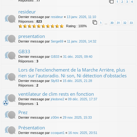
Réponses :
77
1
2
3
4
resideur
Dernier message par
resideur
«
13 janv. 2026, 11:10
Réponses :
823
1
30
31
32
33
…
Rating : 100%
presentation
Dernier message par
Serge69
«
11 janv. 2026, 14:32
GB33
Dernier message par
GB33
«
31 déc. 2025, 09:40
Réponses :
3
Lors de l'enclenchement de la Marche Arrière, plus
rien sur l'autoradio. Ni son, Ni détection d'obstacles
Dernier message par
Sly83
«
15 déc. 2025, 21:28
Réponses :
2
ventilateur de clim rests en fonction
Dernier message par
jrledone2
«
09 déc. 2025, 17:37
Réponses :
1
Prez
Dernier message par
z00m
«
29 nov. 2025, 15:33
Présentation
Dernier message par
ccoquet1
«
16 nov. 2025, 20:51