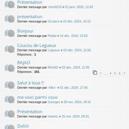
Présentation
Dernier message par
John0210
«
01 janv. 2025, 12:43
présentation
Dernier message par
01valvm
«
23 déc. 2024, 16:12
Bonjour
Dernier message par
Pepito
«
16 déc. 2024, 13:53
Coucou de Legueux
Dernier message par
Legueux
«
03 déc. 2024, 11:50
Réponses :
1
RAJAO
Dernier message par
RAJAO
«
02 déc. 2024, 11:06
Réponses :
161
1
4
5
6
7
…
Salut à tous !!
Dernier message par
-Niko-
«
01 déc. 2024, 17:46
me voici parmi vous
Dernier message par
Georges
«
28 nov. 2024, 20:41
Présentation
Dernier message par
martinL
«
25 nov. 2024, 09:31
Doliiii