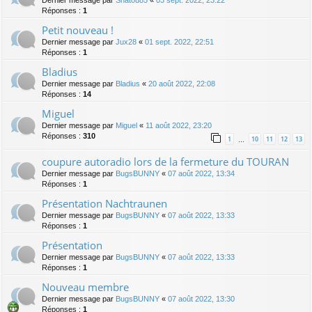
Dernier message par
Shatou85
«
03 sept. 2022, 23:22
Réponses :
1
Petit nouveau !
Dernier message par
Jux28
«
01 sept. 2022, 22:51
Réponses :
1
Bladius
Dernier message par
Bladius
«
20 août 2022, 22:08
Réponses :
14
Miguel
Dernier message par
Miguel
«
11 août 2022, 23:20
Réponses :
310
1
10
11
12
13
…
coupure autoradio lors de la fermeture du TOURAN
Dernier message par
BugsBUNNY
«
07 août 2022, 13:34
Réponses :
1
Présentation Nachtraunen
Dernier message par
BugsBUNNY
«
07 août 2022, 13:33
Réponses :
1
Présentation
Dernier message par
BugsBUNNY
«
07 août 2022, 13:33
Réponses :
1
Nouveau membre
Dernier message par
BugsBUNNY
«
07 août 2022, 13:30
Réponses :
1