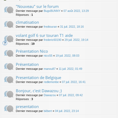
"Nouveau" sur le forum
Dernier message par
BugsBUNNY
«
07 août 2022, 13:29
Réponses :
1
climatisation
Dernier message par
fredtouran
«
31 juil. 2022, 18:16
volant golf 6 sur touran T1 aide
Dernier message par
frederic60190
«
29 juil. 2022, 19:14
Réponses :
19
Présentation Nico
Dernier message par
nicoS5
«
19 juil. 2022, 08:03
Présentation
Dernier message par
manou87
«
11 juil. 2022, 01:49
Presentation de Belgique
Dernier message par
redlemonbe
«
07 juil. 2022, 16:41
Bonjour, c'est Dawazou ;)
Dernier message par
Dawazou
«
07 juil. 2022, 09:42
Réponses :
3
presentation
Dernier message par
bèbert
«
04 juil. 2022, 23:14