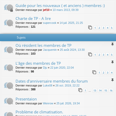
Guide pour les nouveaux ( et anciens ) membres :)
Dernier message par
jef10
«
10 mars 2013, 09:39
Charte de TP - A lire
Dernier message par
supercook
«
14 juil. 2025, 21:25
Réponses :
121
1
2
3
4
5
Sujets
Où résident les membres de TP
Dernier message par
Jacquemin
«
25 août 2024, 13:30
Réponses :
103
1
2
3
4
5
L'âge des membres de TP
Dernier message par
Dju
«
22 juin 2020, 22:04
Réponses :
98
1
2
3
4
Dates d'anniversaire membres du forum
Dernier message par
Luke08
«
26 oct. 2019, 22:22
Réponses :
388
1
13
14
15
16
…
Presentaion
Dernier message par
Wenrow
«
25 juil. 2026, 19:34
Problème de climatisation.