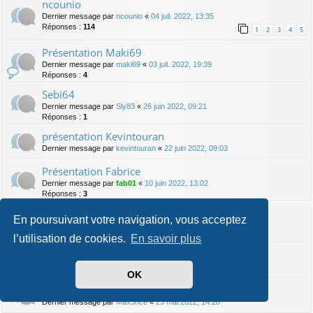
ncounio
Dernier message par
ncounio
«
04 juil. 2022, 13:35
Réponses :
114
1
2
3
4
5
Présentation Maki69
Dernier message par
maki69
«
03 juil. 2022, 19:39
Réponses :
4
Sebi64
Dernier message par
Sly83
«
26 juin 2022, 09:21
Réponses :
1
présentation Kevintouran
Dernier message par
kevintouran
«
22 juin 2022, 09:03
Présentation Fabrice
Dernier message par
fab01
«
10 juin 2022, 13:02
Réponses :
3
présentation kelly0602
En poursuivant votre navigation, vous acceptez
Dernier message par
fab01
«
10 juin 2022, 12:58
Réponses :
1
l’utilisation de cookies.
En savoir plus
Présentation Frédo 31
Dernier message par
fredo 31
«
24 mai 2022, 10:23
OK
Présentation
Dernier message par
Max3nce
«
23 mai 2022, 14:28