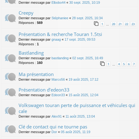
Dernier message par
Elbobo44
«
30 sept. 2025, 10:19
Creepy
Dernier message par
Stéphaniee
«
28 sept. 2025, 16:34
Réponses :
569
1
20
21
22
23
…
Présentation & recherche Touran 1.5tsi
Dernier message par
gnaag
«
17 sept. 2025, 09:53
Réponses :
1
Bastlanding
Dernier message par
bastlanding
«
02 sept. 2025, 16:49
Réponses :
160
1
4
5
6
7
…
Ma présentation
Dernier message par
Marco56
«
19 août 2025, 17:12
Présentation d’edeon33
Dernier message par
Edeon33
«
15 août 2025, 12:04
Volkswagen touran perte de puissance et véhicules qui
cale
Dernier message par
Alex91
«
11 août 2025, 13:04
Clé de contact qui ne tourne pas
Dernier message par
Dor
«
05 août 2025, 11:19