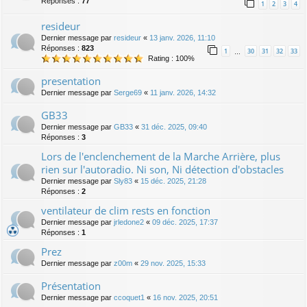
Réponses :
77
1
2
3
4
resideur
Dernier message par
resideur
«
13 janv. 2026, 11:10
Réponses :
823
1
30
31
32
33
…
Rating : 100%
presentation
Dernier message par
Serge69
«
11 janv. 2026, 14:32
GB33
Dernier message par
GB33
«
31 déc. 2025, 09:40
Réponses :
3
Lors de l'enclenchement de la Marche Arrière, plus
rien sur l'autoradio. Ni son, Ni détection d'obstacles
Dernier message par
Sly83
«
15 déc. 2025, 21:28
Réponses :
2
ventilateur de clim rests en fonction
Dernier message par
jrledone2
«
09 déc. 2025, 17:37
Réponses :
1
Prez
Dernier message par
z00m
«
29 nov. 2025, 15:33
Présentation
Dernier message par
ccoquet1
«
16 nov. 2025, 20:51