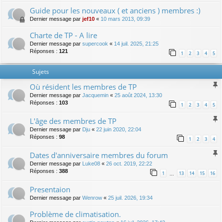
Guide pour les nouveaux ( et anciens ) membres :)
Dernier message par
jef10
«
10 mars 2013, 09:39
Charte de TP - A lire
Dernier message par
supercook
«
14 juil. 2025, 21:25
Réponses :
121
1
2
3
4
5
Sujets
Où résident les membres de TP
Dernier message par
Jacquemin
«
25 août 2024, 13:30
Réponses :
103
1
2
3
4
5
L'âge des membres de TP
Dernier message par
Dju
«
22 juin 2020, 22:04
Réponses :
98
1
2
3
4
Dates d'anniversaire membres du forum
Dernier message par
Luke08
«
26 oct. 2019, 22:22
Réponses :
388
1
13
14
15
16
…
Presentaion
Dernier message par
Wenrow
«
25 juil. 2026, 19:34
Problème de climatisation.