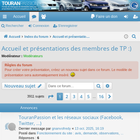
TouranPassion
Accueil
Faire un don
Le forum des propriétaires ou futurs acquéreurs du Volkswagen Touran
cc
Rechercher
or
Connexion
e
S’enregistrer
on
’e
ès
u
m
ne
nr
R
Accueil
Index du forum
Accueil et présentations des membres de TP :)
e
ra
m
br
xi
eg
Accueil et présentations des membres de TP :)
c
pi
s
es
on
ist
Modérateur :
Modérateurs
h
de
re
e
Règles du forum
Pour créer votre présentation, créez un nouveau sujet dans ce forum. Le modèle de
r
r
présentation sera automatiquement inséré.
c
Rechercher
Recherche av
h
Nouveau sujet
e
Page
1
sur
16
2
3
4
5
16
1
Suivante
3911 sujets
…
r
Annonces
TouranPassion et les réseaux sociaux (Facebook,
Twitter, ...)
Dernier message par
gnanvofredy
«
13 oct. 2025, 16:19
Posté dans
Fonctionnement du site : avis, demande, observations, ...
Réponses :
6