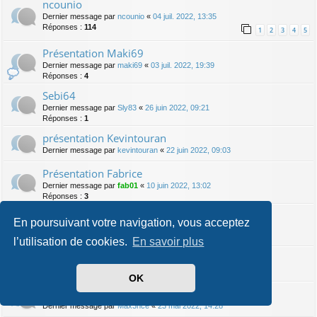
ncounio
Dernier message par
ncounio
«
04 juil. 2022, 13:35
Réponses :
114
1
2
3
4
5
Présentation Maki69
Dernier message par
maki69
«
03 juil. 2022, 19:39
Réponses :
4
Sebi64
Dernier message par
Sly83
«
26 juin 2022, 09:21
Réponses :
1
présentation Kevintouran
Dernier message par
kevintouran
«
22 juin 2022, 09:03
Présentation Fabrice
Dernier message par
fab01
«
10 juin 2022, 13:02
Réponses :
3
présentation kelly0602
En poursuivant votre navigation, vous acceptez
Dernier message par
fab01
«
10 juin 2022, 12:58
Réponses :
1
l’utilisation de cookies.
En savoir plus
Présentation Frédo 31
Dernier message par
fredo 31
«
24 mai 2022, 10:23
OK
Présentation
Dernier message par
Max3nce
«
23 mai 2022, 14:28