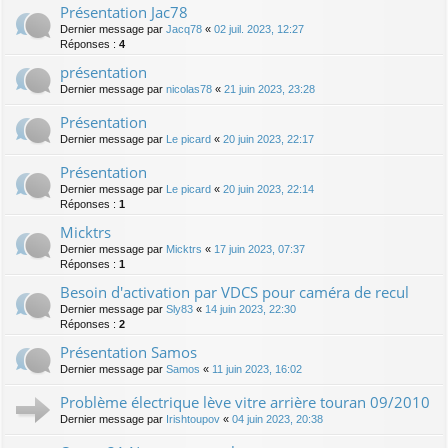
Présentation Jac78
Dernier message par
Jacq78
«
02 juil. 2023, 12:27
Réponses :
4
présentation
Dernier message par
nicolas78
«
21 juin 2023, 23:28
Présentation
Dernier message par
Le picard
«
20 juin 2023, 22:17
Présentation
Dernier message par
Le picard
«
20 juin 2023, 22:14
Réponses :
1
Micktrs
Dernier message par
Micktrs
«
17 juin 2023, 07:37
Réponses :
1
Besoin d'activation par VDCS pour caméra de recul
Dernier message par
Sly83
«
14 juin 2023, 22:30
Réponses :
2
Présentation Samos
Dernier message par
Samos
«
11 juin 2023, 16:02
Problème électrique lève vitre arrière touran 09/2010
Dernier message par
Irishtoupov
«
04 juin 2023, 20:38