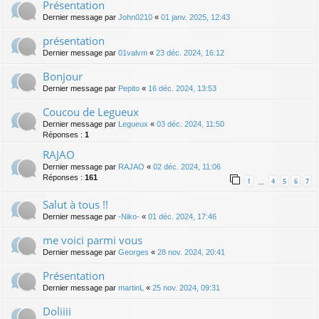
Présentation
Dernier message par
John0210
«
01 janv. 2025, 12:43
présentation
Dernier message par
01valvm
«
23 déc. 2024, 16:12
Bonjour
Dernier message par
Pepito
«
16 déc. 2024, 13:53
Coucou de Legueux
Dernier message par
Legueux
«
03 déc. 2024, 11:50
Réponses :
1
RAJAO
Dernier message par
RAJAO
«
02 déc. 2024, 11:06
Réponses :
161
1
4
5
6
7
…
Salut à tous !!
Dernier message par
-Niko-
«
01 déc. 2024, 17:46
me voici parmi vous
Dernier message par
Georges
«
28 nov. 2024, 20:41
Présentation
Dernier message par
martinL
«
25 nov. 2024, 09:31
Doliiii