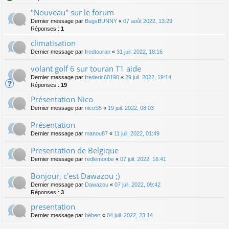
"Nouveau" sur le forum
Dernier message par
BugsBUNNY
«
07 août 2022, 13:29
Réponses :
1
climatisation
Dernier message par
fredtouran
«
31 juil. 2022, 18:16
volant golf 6 sur touran T1 aide
Dernier message par
frederic60190
«
29 juil. 2022, 19:14
Réponses :
19
Présentation Nico
Dernier message par
nicoS5
«
19 juil. 2022, 08:03
Présentation
Dernier message par
manou87
«
11 juil. 2022, 01:49
Presentation de Belgique
Dernier message par
redlemonbe
«
07 juil. 2022, 16:41
Bonjour, c'est Dawazou ;)
Dernier message par
Dawazou
«
07 juil. 2022, 09:42
Réponses :
3
presentation
Dernier message par
bèbert
«
04 juil. 2022, 23:14