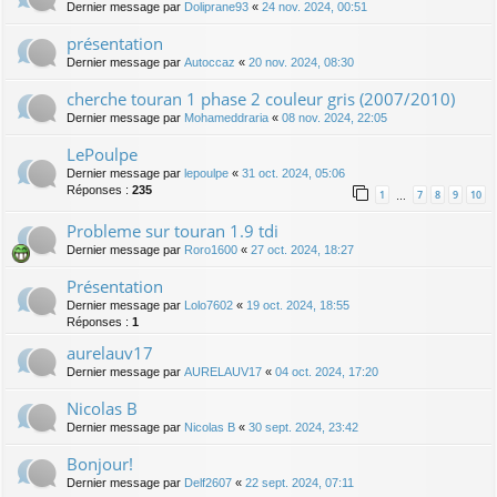
Dernier message par
Doliprane93
«
24 nov. 2024, 00:51
présentation
Dernier message par
Autoccaz
«
20 nov. 2024, 08:30
cherche touran 1 phase 2 couleur gris (2007/2010)
Dernier message par
Mohameddraria
«
08 nov. 2024, 22:05
LePoulpe
Dernier message par
lepoulpe
«
31 oct. 2024, 05:06
Réponses :
235
1
7
8
9
10
…
Probleme sur touran 1.9 tdi
Dernier message par
Roro1600
«
27 oct. 2024, 18:27
Présentation
Dernier message par
Lolo7602
«
19 oct. 2024, 18:55
Réponses :
1
aurelauv17
Dernier message par
AURELAUV17
«
04 oct. 2024, 17:20
Nicolas B
Dernier message par
Nicolas B
«
30 sept. 2024, 23:42
Bonjour!
Dernier message par
Delf2607
«
22 sept. 2024, 07:11