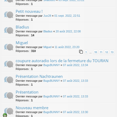
Dernier message par
Shatou85
«
03 sept. 2022, 23:22
Réponses :
1
Petit nouveau !
Dernier message par
Jux28
«
01 sept. 2022, 22:51
Réponses :
1
Bladius
Dernier message par
Bladius
«
20 août 2022, 22:08
Réponses :
14
Miguel
Dernier message par
Miguel
«
11 août 2022, 23:20
Réponses :
310
1
10
11
12
13
…
coupure autoradio lors de la fermeture du TOURAN
Dernier message par
BugsBUNNY
«
07 août 2022, 13:34
Réponses :
1
Présentation Nachtraunen
Dernier message par
BugsBUNNY
«
07 août 2022, 13:33
Réponses :
1
Présentation
Dernier message par
BugsBUNNY
«
07 août 2022, 13:33
Réponses :
1
Nouveau membre
Dernier message par
BugsBUNNY
«
07 août 2022, 13:30
Réponses :
1