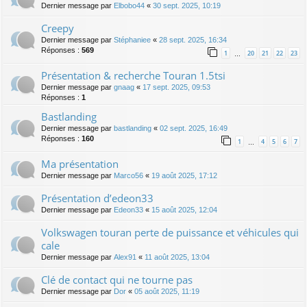
Dernier message par
Elbobo44
«
30 sept. 2025, 10:19
Creepy
Dernier message par
Stéphaniee
«
28 sept. 2025, 16:34
Réponses :
569
1
20
21
22
23
…
Présentation & recherche Touran 1.5tsi
Dernier message par
gnaag
«
17 sept. 2025, 09:53
Réponses :
1
Bastlanding
Dernier message par
bastlanding
«
02 sept. 2025, 16:49
Réponses :
160
1
4
5
6
7
…
Ma présentation
Dernier message par
Marco56
«
19 août 2025, 17:12
Présentation d’edeon33
Dernier message par
Edeon33
«
15 août 2025, 12:04
Volkswagen touran perte de puissance et véhicules qui
cale
Dernier message par
Alex91
«
11 août 2025, 13:04
Clé de contact qui ne tourne pas
Dernier message par
Dor
«
05 août 2025, 11:19