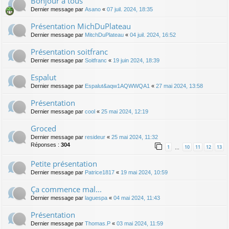
Bonjour à tous
Dernier message par
Asano
«
07 juil. 2024, 18:35
Présentation MichDuPlateau
Dernier message par
MitchDuPlateau
«
04 juil. 2024, 16:52
Présentation soitfranc
Dernier message par
Soitfranc
«
19 juin 2024, 18:39
Espalut
Dernier message par
Espalut&aqw1AQWWQA1
«
27 mai 2024, 13:58
Présentation
Dernier message par
cool
«
25 mai 2024, 12:19
Groced
Dernier message par
resideur
«
25 mai 2024, 11:32
Réponses :
304
1
10
11
12
13
…
Petite présentation
Dernier message par
Patrice1817
«
19 mai 2024, 10:59
Ça commence mal...
Dernier message par
laguespa
«
04 mai 2024, 11:43
Présentation
Dernier message par
Thomas.P
«
03 mai 2024, 11:59