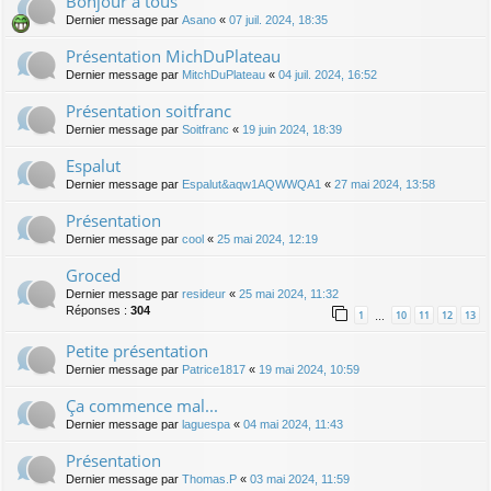
Bonjour à tous
Dernier message par
Asano
«
07 juil. 2024, 18:35
Présentation MichDuPlateau
Dernier message par
MitchDuPlateau
«
04 juil. 2024, 16:52
Présentation soitfranc
Dernier message par
Soitfranc
«
19 juin 2024, 18:39
Espalut
Dernier message par
Espalut&aqw1AQWWQA1
«
27 mai 2024, 13:58
Présentation
Dernier message par
cool
«
25 mai 2024, 12:19
Groced
Dernier message par
resideur
«
25 mai 2024, 11:32
Réponses :
304
1
10
11
12
13
…
Petite présentation
Dernier message par
Patrice1817
«
19 mai 2024, 10:59
Ça commence mal...
Dernier message par
laguespa
«
04 mai 2024, 11:43
Présentation
Dernier message par
Thomas.P
«
03 mai 2024, 11:59