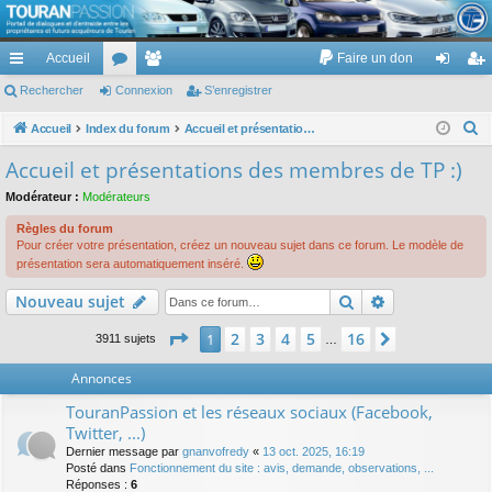
TouranPassion
Accueil
Faire un don
Le forum des propriétaires ou futurs acquéreurs du Volkswagen Touran
cc
Rechercher
or
Connexion
e
S’enregistrer
on
’e
ès
u
m
ne
nr
R
Accueil
Index du forum
Accueil et présentations des membres de TP :)
e
ra
m
br
xi
eg
Accueil et présentations des membres de TP :)
c
pi
s
es
on
ist
Modérateur :
Modérateurs
h
de
re
e
Règles du forum
Pour créer votre présentation, créez un nouveau sujet dans ce forum. Le modèle de
r
r
présentation sera automatiquement inséré.
c
Rechercher
Recherche av
h
Nouveau sujet
e
Page
1
sur
16
2
3
4
5
16
1
Suivante
3911 sujets
…
r
Annonces
TouranPassion et les réseaux sociaux (Facebook,
Twitter, ...)
Dernier message par
gnanvofredy
«
13 oct. 2025, 16:19
Posté dans
Fonctionnement du site : avis, demande, observations, ...
Réponses :
6