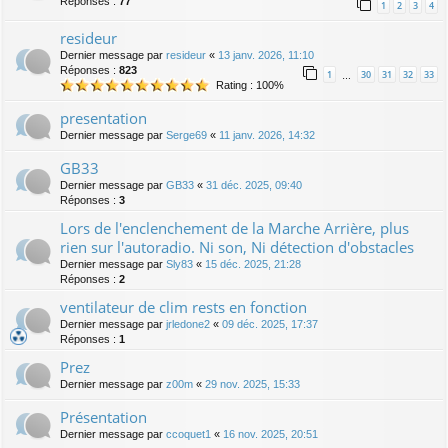
Réponses :
77
1
2
3
4
resideur
Dernier message par
resideur
«
13 janv. 2026, 11:10
Réponses :
823
1
30
31
32
33
…
Rating : 100%
presentation
Dernier message par
Serge69
«
11 janv. 2026, 14:32
GB33
Dernier message par
GB33
«
31 déc. 2025, 09:40
Réponses :
3
Lors de l'enclenchement de la Marche Arrière, plus
rien sur l'autoradio. Ni son, Ni détection d'obstacles
Dernier message par
Sly83
«
15 déc. 2025, 21:28
Réponses :
2
ventilateur de clim rests en fonction
Dernier message par
jrledone2
«
09 déc. 2025, 17:37
Réponses :
1
Prez
Dernier message par
z00m
«
29 nov. 2025, 15:33
Présentation
Dernier message par
ccoquet1
«
16 nov. 2025, 20:51