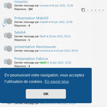
ncounio
Dernier message par
ncounio
«
04 juil. 2022, 13:35
Réponses :
114
1
2
3
4
5
Présentation Maki69
Dernier message par
maki69
«
03 juil. 2022, 19:39
Réponses :
4
Sebi64
Dernier message par
Sly83
«
26 juin 2022, 09:21
Réponses :
1
présentation Kevintouran
Dernier message par
kevintouran
«
22 juin 2022, 09:03
Présentation Fabrice
Dernier message par
fab01
«
10 juin 2022, 13:02
Réponses :
3
présentation kelly0602
En poursuivant votre navigation, vous acceptez
Dernier message par
fab01
«
10 juin 2022, 12:58
Réponses :
1
l’utilisation de cookies.
En savoir plus
Présentation Frédo 31
Dernier message par
fredo 31
«
24 mai 2022, 10:23
OK
Présentation
Dernier message par
Max3nce
«
23 mai 2022, 14:28