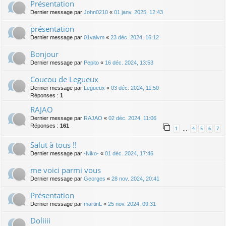
Présentation
Dernier message par
John0210
«
01 janv. 2025, 12:43
présentation
Dernier message par
01valvm
«
23 déc. 2024, 16:12
Bonjour
Dernier message par
Pepito
«
16 déc. 2024, 13:53
Coucou de Legueux
Dernier message par
Legueux
«
03 déc. 2024, 11:50
Réponses :
1
RAJAO
Dernier message par
RAJAO
«
02 déc. 2024, 11:06
Réponses :
161
1
4
5
6
7
…
Salut à tous !!
Dernier message par
-Niko-
«
01 déc. 2024, 17:46
me voici parmi vous
Dernier message par
Georges
«
28 nov. 2024, 20:41
Présentation
Dernier message par
martinL
«
25 nov. 2024, 09:31
Doliiii