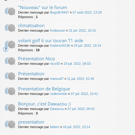
"Nouveau" sur le forum
Dernier message par
BugsBUNNY
«
07 août 2022, 13:29
Réponses :
1
climatisation
Dernier message par
fredtouran
«
31 juil. 2022, 18:16
volant golf 6 sur touran T1 aide
Dernier message par
frederic60190
«
29 juil. 2022, 19:14
Réponses :
19
Présentation Nico
Dernier message par
nicoS5
«
19 juil. 2022, 08:03
Présentation
Dernier message par
manou87
«
11 juil. 2022, 01:49
Presentation de Belgique
Dernier message par
redlemonbe
«
07 juil. 2022, 16:41
Bonjour, c'est Dawazou ;)
Dernier message par
Dawazou
«
07 juil. 2022, 09:42
Réponses :
3
presentation
Dernier message par
bèbert
«
04 juil. 2022, 23:14