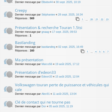
Dernier message par
Elbobo44
«
30 sept. 2025, 10:19
Creepy
Dernier message par
Stéphaniee
«
28 sept. 2025, 16:34
Réponses :
569
1
20
21
22
23
…
Présentation & recherche Touran 1.5tsi
Dernier message par
gnaag
«
17 sept. 2025, 09:53
Réponses :
1
Bastlanding
Dernier message par
bastlanding
«
02 sept. 2025, 16:49
Réponses :
160
1
4
5
6
7
…
Ma présentation
Dernier message par
Marco56
«
19 août 2025, 17:12
Présentation d’edeon33
Dernier message par
Edeon33
«
15 août 2025, 12:04
Volkswagen touran perte de puissance et véhicules qui
cale
Dernier message par
Alex91
«
11 août 2025, 13:04
Clé de contact qui ne tourne pas
Dernier message par
Dor
«
05 août 2025, 11:19