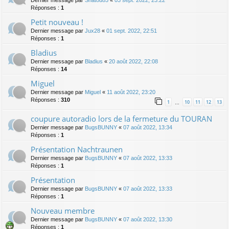
Dernier message par
Shatou85
«
03 sept. 2022, 23:22
Réponses :
1
Petit nouveau !
Dernier message par
Jux28
«
01 sept. 2022, 22:51
Réponses :
1
Bladius
Dernier message par
Bladius
«
20 août 2022, 22:08
Réponses :
14
Miguel
Dernier message par
Miguel
«
11 août 2022, 23:20
Réponses :
310
1
10
11
12
13
…
coupure autoradio lors de la fermeture du TOURAN
Dernier message par
BugsBUNNY
«
07 août 2022, 13:34
Réponses :
1
Présentation Nachtraunen
Dernier message par
BugsBUNNY
«
07 août 2022, 13:33
Réponses :
1
Présentation
Dernier message par
BugsBUNNY
«
07 août 2022, 13:33
Réponses :
1
Nouveau membre
Dernier message par
BugsBUNNY
«
07 août 2022, 13:30
Réponses :
1