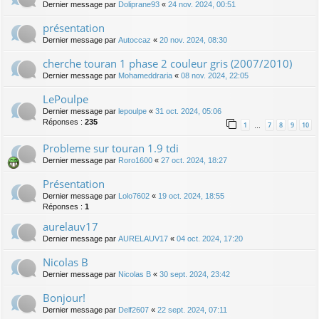
Dernier message par
Doliprane93
«
24 nov. 2024, 00:51
présentation
Dernier message par
Autoccaz
«
20 nov. 2024, 08:30
cherche touran 1 phase 2 couleur gris (2007/2010)
Dernier message par
Mohameddraria
«
08 nov. 2024, 22:05
LePoulpe
Dernier message par
lepoulpe
«
31 oct. 2024, 05:06
Réponses :
235
1
7
8
9
10
…
Probleme sur touran 1.9 tdi
Dernier message par
Roro1600
«
27 oct. 2024, 18:27
Présentation
Dernier message par
Lolo7602
«
19 oct. 2024, 18:55
Réponses :
1
aurelauv17
Dernier message par
AURELAUV17
«
04 oct. 2024, 17:20
Nicolas B
Dernier message par
Nicolas B
«
30 sept. 2024, 23:42
Bonjour!
Dernier message par
Delf2607
«
22 sept. 2024, 07:11