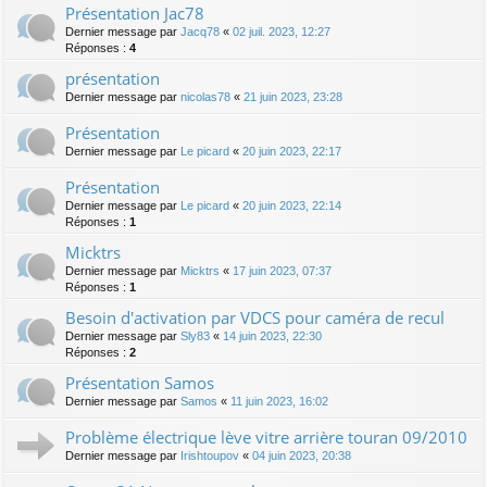
Présentation Jac78
Dernier message par
Jacq78
«
02 juil. 2023, 12:27
Réponses :
4
présentation
Dernier message par
nicolas78
«
21 juin 2023, 23:28
Présentation
Dernier message par
Le picard
«
20 juin 2023, 22:17
Présentation
Dernier message par
Le picard
«
20 juin 2023, 22:14
Réponses :
1
Micktrs
Dernier message par
Micktrs
«
17 juin 2023, 07:37
Réponses :
1
Besoin d'activation par VDCS pour caméra de recul
Dernier message par
Sly83
«
14 juin 2023, 22:30
Réponses :
2
Présentation Samos
Dernier message par
Samos
«
11 juin 2023, 16:02
Problème électrique lève vitre arrière touran 09/2010
Dernier message par
Irishtoupov
«
04 juin 2023, 20:38