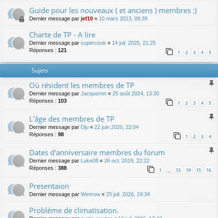
Guide pour les nouveaux ( et anciens ) membres :)
Dernier message par
jef10
«
10 mars 2013, 09:39
Charte de TP - A lire
Dernier message par
supercook
«
14 juil. 2025, 21:25
Réponses :
121
1
2
3
4
5
Sujets
Où résident les membres de TP
Dernier message par
Jacquemin
«
25 août 2024, 13:30
Réponses :
103
1
2
3
4
5
L'âge des membres de TP
Dernier message par
Dju
«
22 juin 2020, 22:04
Réponses :
98
1
2
3
4
Dates d'anniversaire membres du forum
Dernier message par
Luke08
«
26 oct. 2019, 22:22
Réponses :
388
1
13
14
15
16
…
Presentaion
Dernier message par
Wenrow
«
25 juil. 2026, 19:34
Problème de climatisation.