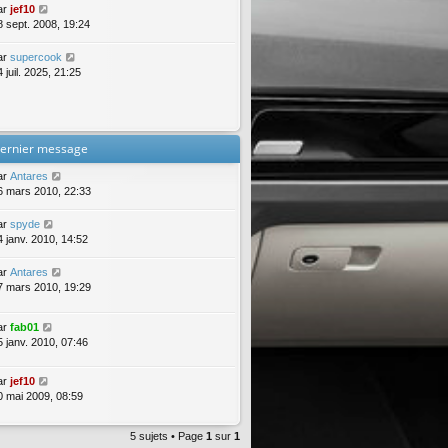
ar
jef10
8 sept. 2008, 19:24
ar
supercook
 juil. 2025, 21:25
ernier message
ar
Antares
6 mars 2010, 22:33
ar
spyde
4 janv. 2010, 14:52
ar
Antares
7 mars 2010, 19:29
ar
fab01
5 janv. 2010, 07:46
ar
jef10
0 mai 2009, 08:59
5 sujets • Page
1
sur
1