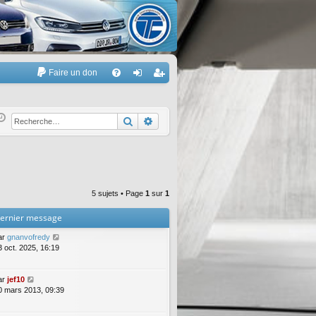
Faire un don
A
FA
on
’e
Q
ne
nr
Rechercher
Recherche avancée
xi
eg
on
ist
re
5 sujets • Page
1
sur
1
r
ernier message
ar
gnanvofredy
3 oct. 2025, 16:19
ar
jef10
0 mars 2013, 09:39