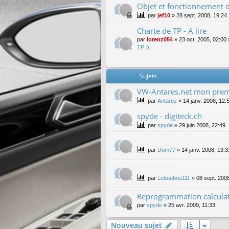
Objet et fonctionnement d
par
jef10
»
28 sept. 2008, 19:24
Charte de TP - A lire
par
lorenz054
»
23 oct. 2005, 02:00
TP :)
Sujets
VW-Antares.net mon premie
par
Antares
»
14 janv. 2008, 12:
spyde - digiteck.ch
par
spyde
»
29 juin 2008, 22:49
par
Dom77
»
14 janv. 2008, 13:3
par
Leboubou111
»
08 sept. 200
Reprogrammation calculate
par
spyde
»
25 avr. 2009, 11:33
Nouveau sujet