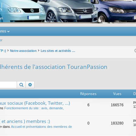
u Volkswagen Touran
res
er
TP :)
Notre association
Les sites et activités des Adhérents de l'association TouranPassion
Adhérents de l'association TouranPassion
Rechercher
Recherche avancée
Réponses
Vues
D
ux sociaux (Facebook, Twitter, ...)
p
6
166576
1
ans
Fonctionnement du site : avis, demande,
 et anciens ) membres :)
p
0
183280
1
» dans
Accueil et présentations des membres de