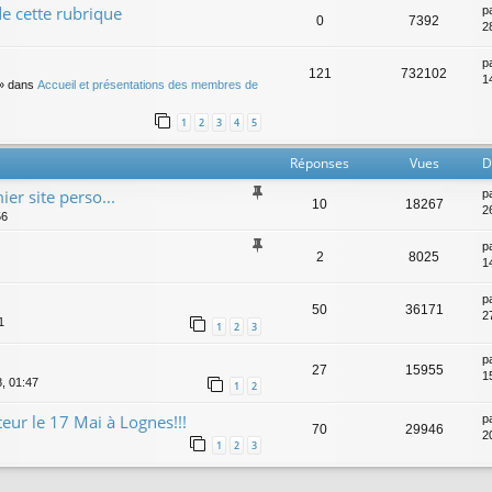
e cette rubrique
p
0
7392
2
p
121
732102
14
» dans
Accueil et présentations des membres de
1
2
3
4
5
Réponses
Vues
D
r site perso...
p
10
18267
2
56
p
2
8025
1
p
50
36171
2
1
1
2
3
p
27
15955
1
8, 01:47
1
2
ur le 17 Mai à Lognes!!!
p
70
29946
2
1
2
3