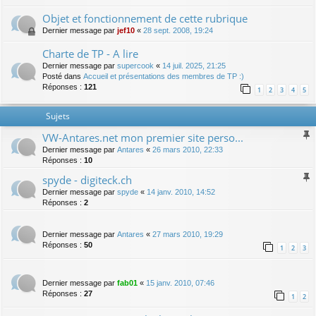
Objet et fonctionnement de cette rubrique
Dernier message par
jef10
«
28 sept. 2008, 19:24
Charte de TP - A lire
Dernier message par
supercook
«
14 juil. 2025, 21:25
Posté dans
Accueil et présentations des membres de TP :)
Réponses :
121
1
2
3
4
5
Sujets
VW-Antares.net mon premier site perso...
Dernier message par
Antares
«
26 mars 2010, 22:33
Réponses :
10
spyde - digiteck.ch
Dernier message par
spyde
«
14 janv. 2010, 14:52
Réponses :
2
Dernier message par
Antares
«
27 mars 2010, 19:29
Réponses :
50
1
2
3
Dernier message par
fab01
«
15 janv. 2010, 07:46
Réponses :
27
1
2