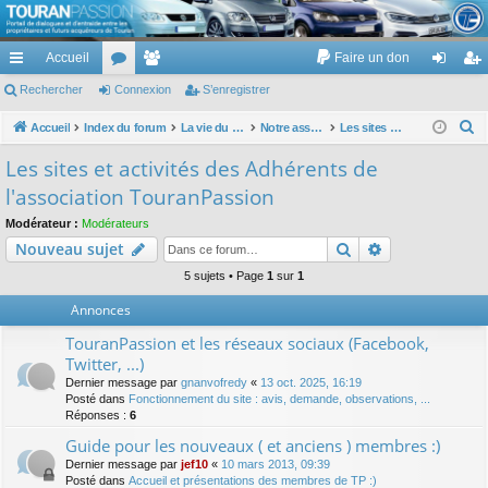
TouranPassion
Accueil
Faire un don
Le forum des propriétaires ou futurs acquéreurs du Volkswagen Touran
cc
Rechercher
or
Connexion
e
S’enregistrer
on
’e
ès
u
m
ne
nr
R
Accueil
Index du forum
La vie du site TP :)
Notre association
Les sites et activités des Adhérents de l'association TouranPassion
e
ra
m
br
xi
eg
Les sites et activités des Adhérents de
c
pi
s
es
on
ist
l'association TouranPassion
h
de
re
e
Modérateur :
Modérateurs
Rechercher
Recherche av
Nouveau sujet
r
r
c
5 sujets • Page
1
sur
1
h
Annonces
e
TouranPassion et les réseaux sociaux (Facebook,
r
Twitter, ...)
Dernier message par
gnanvofredy
«
13 oct. 2025, 16:19
Posté dans
Fonctionnement du site : avis, demande, observations, ...
Réponses :
6
Guide pour les nouveaux ( et anciens ) membres :)
Dernier message par
jef10
«
10 mars 2013, 09:39
Posté dans
Accueil et présentations des membres de TP :)