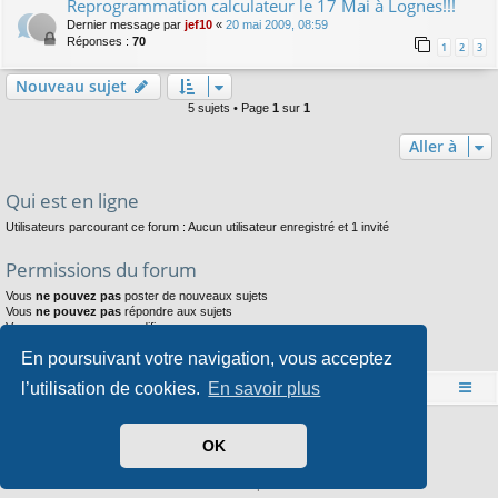
Reprogrammation calculateur le 17 Mai à Lognes!!!
Dernier message par
jef10
«
20 mai 2009, 08:59
Réponses :
70
1
2
3
Nouveau sujet
5 sujets • Page
1
sur
1
Aller à
Qui est en ligne
Utilisateurs parcourant ce forum : Aucun utilisateur enregistré et 1 invité
Permissions du forum
Vous
ne pouvez pas
poster de nouveaux sujets
Vous
ne pouvez pas
répondre aux sujets
Vous
ne pouvez pas
modifier vos messages
Vous
ne pouvez pas
supprimer vos messages
En poursuivant votre navigation, vous acceptez
Vous
ne pouvez pas
joindre des fichiers
l’utilisation de cookies.
En savoir plus
Accueil
Index du forum
Développé par
phpBB
® Forum Software © phpBB Limited
OK
Style par
Arty
- phpBB 3.3 par MrGaby
Traduit par
phpBB-fr.com
Confidentialité
|
Conditions