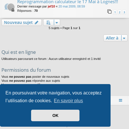
Reprogrammation calculateur le 17 Mai à Lognes!!!
Dernier message par
jef10
«
20 mai 2009, 08:59
Réponses :
70
1
2
3
Nouveau sujet
5 sujets • Page
1
sur
1
Aller à
Qui est en ligne
Utilisateurs parcourant ce forum : Aucun utilisateur enregistré et 1 invité
Permissions du forum
Vous
ne pouvez pas
poster de nouveaux sujets
Vous
ne pouvez pas
répondre aux sujets
Vous
ne pouvez pas
modifier vos messages
Vous
ne pouvez pas
supprimer vos messages
En poursuivant votre navigation, vous acceptez
Vous
ne pouvez pas
joindre des fichiers
l’utilisation de cookies.
En savoir plus
Accueil
Index du forum
Développé par
phpBB
® Forum Software © phpBB Limited
OK
Style par
Arty
- phpBB 3.3 par MrGaby
Traduit par
phpBB-fr.com
Confidentialité
|
Conditions