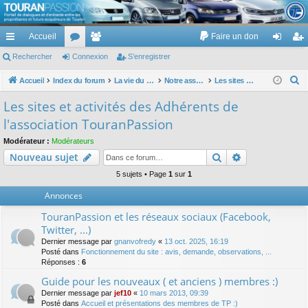
TouranPassion
Accueil
Faire un don
Le forum des propriétaires ou futurs acquéreurs du Volkswagen Touran
cc
Rechercher
or
Connexion
e
S’enregistrer
on
’e
ès
u
m
ne
nr
R
Accueil
Index du forum
La vie du site TP :)
Notre association
Les sites et activités des Adhérents de l'association TouranPassion
e
ra
m
br
xi
eg
Les sites et activités des Adhérents de
c
pi
s
es
on
ist
l'association TouranPassion
h
de
re
e
Modérateur :
Modérateurs
Rechercher
Recherche av
Nouveau sujet
r
r
c
5 sujets • Page
1
sur
1
h
Annonces
e
TouranPassion et les réseaux sociaux (Facebook,
r
Twitter, ...)
Dernier message par
gnanvofredy
«
13 oct. 2025, 16:19
Posté dans
Fonctionnement du site : avis, demande, observations, ...
Réponses :
6
Guide pour les nouveaux ( et anciens ) membres :)
Dernier message par
jef10
«
10 mars 2013, 09:39
Posté dans
Accueil et présentations des membres de TP :)