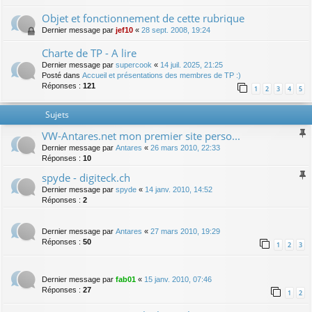
Objet et fonctionnement de cette rubrique
Dernier message par
jef10
«
28 sept. 2008, 19:24
Charte de TP - A lire
Dernier message par
supercook
«
14 juil. 2025, 21:25
Posté dans
Accueil et présentations des membres de TP :)
Réponses :
121
1
2
3
4
5
Sujets
VW-Antares.net mon premier site perso...
Dernier message par
Antares
«
26 mars 2010, 22:33
Réponses :
10
spyde - digiteck.ch
Dernier message par
spyde
«
14 janv. 2010, 14:52
Réponses :
2
Dernier message par
Antares
«
27 mars 2010, 19:29
Réponses :
50
1
2
3
Dernier message par
fab01
«
15 janv. 2010, 07:46
Réponses :
27
1
2