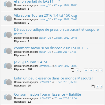
et si on parlait du EA211.....?
Dernier message par
touran_DE
«
22 sept. 2017, 10:03
Réponses :
3
Vibrations Touran 2016 1.4 tsi 150 dsg
Dernier message par
touran_DE
«
22 sept. 2017, 09:49
Réponses :
2
Défaut sporadique de pression carburant et coupure
moteur
Dernier message par
touran_DE
«
22 sept. 2017, 09:48
Réponses :
1
comment savoir si on dispose d'un FSI ACT....?
Dernier message par
touran_DE
«
01 août 2017, 17:25
Réponses :
1
[AVIS] Touran 1.4TSI
Dernier message par
LioVar1961
«
28 janv. 2017, 08:05
Réponses :
659
1
24
25
26
27
…
Enfin un peu d'essence dans ce monde Mazouté !
Dernier message par
LioVar1961
«
10 déc. 2016, 07:31
Réponses :
25
1
2
Consommation Touran Essence + fiabilité
Dernier message par
LioVar1961
«
25 nov. 2016, 17:54
Réponses :
12