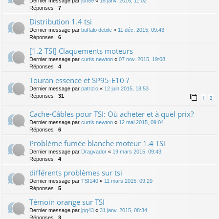
Dernier message par
jsn59
«
15 janv. 2016, 11:02
Réponses :
7
Distribution 1.4 tsi
Dernier message par
buffalo debile
«
11 déc. 2015, 09:43
Réponses :
6
[1.2 TSI] Claquements moteurs
Dernier message par
curtis newton
«
07 nov. 2015, 19:08
Réponses :
4
Touran essence et SP95-E10 ?
Dernier message par
patrizio
«
12 juin 2015, 18:53
Réponses :
31
1
2
Cache-Câbles pour TSI: Où acheter et à quel prix?
Dernier message par
curtis newton
«
12 mai 2015, 09:04
Réponses :
6
Problème fumée blanche moteur 1.4 TSi
Dernier message par
Dragvador
«
19 mars 2015, 09:43
Réponses :
4
différents problèmes sur tsi
Dernier message par
TSI140
«
11 mars 2015, 09:29
Réponses :
5
Témoin orange sur TSI
Dernier message par
jpg43
«
31 janv. 2015, 08:34
Réponses :
3