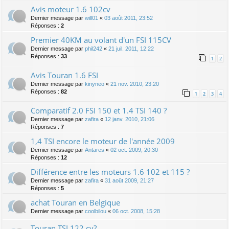
Avis moteur 1.6 102cv
Dernier message par
will01
«
03 août 2011, 23:52
Réponses :
2
Premier 40KM au volant d'un FSI 115CV
Dernier message par
phil242
«
21 juil. 2011, 12:22
Réponses :
33
1
2
Avis Touran 1.6 FSI
Dernier message par
kinyneo
«
21 nov. 2010, 23:20
Réponses :
82
1
2
3
4
Comparatif 2.0 FSI 150 et 1.4 TSI 140 ?
Dernier message par
zafira
«
12 janv. 2010, 21:06
Réponses :
7
1,4 TSI encore le moteur de l'année 2009
Dernier message par
Antares
«
02 oct. 2009, 20:30
Réponses :
12
Différence entre les moteurs 1.6 102 et 115 ?
Dernier message par
zafira
«
31 août 2009, 21:27
Réponses :
5
achat Touran en Belgique
Dernier message par
coolbilou
«
06 oct. 2008, 15:28
Touran TSI 122 cv?