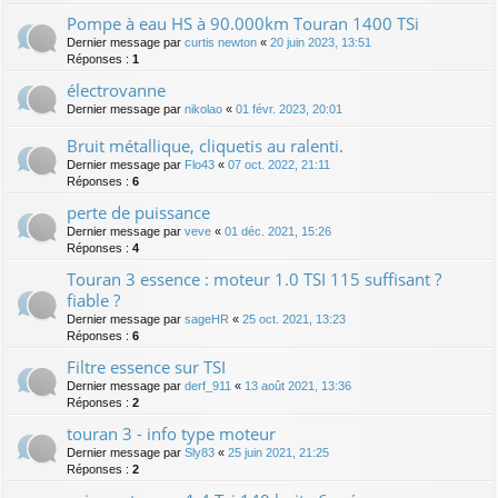
Pompe à eau HS à 90.000km Touran 1400 TSi
Dernier message par
curtis newton
«
20 juin 2023, 13:51
Réponses :
1
électrovanne
Dernier message par
nikolao
«
01 févr. 2023, 20:01
Bruit métallique, cliquetis au ralenti.
Dernier message par
Flo43
«
07 oct. 2022, 21:11
Réponses :
6
perte de puissance
Dernier message par
veve
«
01 déc. 2021, 15:26
Réponses :
4
Touran 3 essence : moteur 1.0 TSI 115 suffisant ?
fiable ?
Dernier message par
sageHR
«
25 oct. 2021, 13:23
Réponses :
6
Filtre essence sur TSI
Dernier message par
derf_911
«
13 août 2021, 13:36
Réponses :
2
touran 3 - info type moteur
Dernier message par
Sly83
«
25 juin 2021, 21:25
Réponses :
2