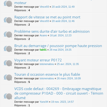
moteur
Dernier message par
Vince93
«
20 août 2024, 11:49
Réponses :
4
Rapport de vitesse se met au point mort
Dernier message par
Vince93
«
20 août 2024, 11:46
Réponses :
2
Problème sens durite d'air turbo et admission
Dernier message par
Asano
«
16 juil. 2024, 12:23
Réponses :
2
Bruit au demarrage / poussoir pompe haute pression
Dernier message par
fab01
«
28 mai 2024, 19:25
Réponses :
2
Voyant moteur erreur P0172
Dernier message par
totonenabou
«
25 avr. 2024, 11:35
Réponses :
2
Touran d occasion essence le plus fiable
Dernier message par
totonenabou
«
26 mars 2024, 16:09
Réponses :
5
VCDS code defaut : 004269 - Embrayage magnétique
de compresseur P10AD - 000 - circuit ouvert - Témoin
allumé
Dernier message par
Yuns94
«
19 nov. 2023, 14:57
Réponses :
1