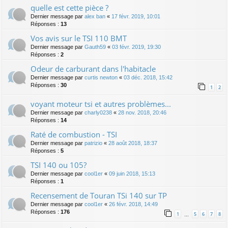
quelle est cette pièce ?
Dernier message par
alex ban
«
17 févr. 2019, 10:01
Réponses :
13
Vos avis sur le TSI 110 BMT
Dernier message par
Gauth59
«
03 févr. 2019, 19:30
Réponses :
2
Odeur de carburant dans l'habitacle
Dernier message par
curtis newton
«
03 déc. 2018, 15:42
Réponses :
30
1
2
voyant moteur tsi et autres problèmes...
Dernier message par
charly0238
«
28 nov. 2018, 20:46
Réponses :
14
Raté de combustion - TSI
Dernier message par
patrizio
«
28 août 2018, 18:37
Réponses :
5
TSI 140 ou 105?
Dernier message par
cool1er
«
09 juin 2018, 15:13
Réponses :
1
Recensement de Touran TSi 140 sur TP
Dernier message par
cool1er
«
26 févr. 2018, 14:49
Réponses :
176
1
5
6
7
8
…