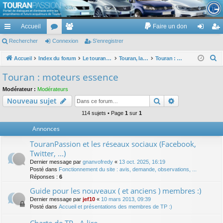
TouranPassion
Accueil
Faire un don
Le forum des propriétaires ou futurs acquéreurs du Volkswagen Touran
cc
Rechercher
or
Connexion
e
S’enregistrer
on
’e
ès
u
m
ne
nr
R
Accueil
Index du forum
Le touran dans ses versions I (V1 V2 V3) et II ...
Touran, la mécanique : moteurs, boites, transmissions, freins, direction, roues
Touran : moteurs essence
e
ra
m
br
xi
eg
Touran : moteurs essence
c
pi
s
es
on
ist
Modérateur :
Modérateurs
h
Rechercher
Recherche av
Nouveau sujet
de
re
e
r
114 sujets • Page
1
sur
1
r
c
Annonces
h
TouranPassion et les réseaux sociaux (Facebook,
e
Twitter, ...)
r
Dernier message par
gnanvofredy
«
13 oct. 2025, 16:19
Posté dans
Fonctionnement du site : avis, demande, observations, ...
Réponses :
6
Guide pour les nouveaux ( et anciens ) membres :)
Dernier message par
jef10
«
10 mars 2013, 09:39
Posté dans
Accueil et présentations des membres de TP :)