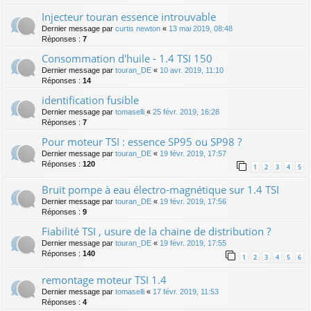
Injecteur touran essence introuvable
Dernier message par
curtis newton
«
13 mai 2019, 08:48
Réponses :
7
Consommation d'huile - 1.4 TSI 150
Dernier message par
touran_DE
«
10 avr. 2019, 11:10
Réponses :
14
identification fusible
Dernier message par
tomaselli
«
25 févr. 2019, 16:28
Réponses :
7
Pour moteur TSI : essence SP95 ou SP98 ?
Dernier message par
touran_DE
«
19 févr. 2019, 17:57
Réponses :
120
1
2
3
4
5
Bruit pompe à eau électro-magnétique sur 1.4 TSI
Dernier message par
touran_DE
«
19 févr. 2019, 17:56
Réponses :
9
Fiabilité TSI , usure de la chaine de distribution ?
Dernier message par
touran_DE
«
19 févr. 2019, 17:55
Réponses :
140
1
2
3
4
5
6
remontage moteur TSI 1.4
Dernier message par
tomaselli
«
17 févr. 2019, 11:53
Réponses :
4