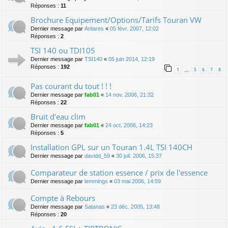
Réponses :
11
Brochure Equipement/Options/Tarifs Touran VW
Dernier message par
Antares
«
05 févr. 2007, 12:02
Réponses :
2
TSI 140 ou TDI105
Dernier message par
TSI140
«
05 juin 2014, 12:19
Réponses :
192
1
5
6
7
8
…
Pas courant du tout ! ! !
Dernier message par
fab01
«
14 nov. 2006, 21:32
Réponses :
22
Bruit d'eau clim
Dernier message par
fab01
«
24 oct. 2006, 14:23
Réponses :
5
Installation GPL sur un Touran 1.4L TSI 140CH
Dernier message par
davidd_59
«
30 juil. 2006, 15:37
Comparateur de station essence / prix de l'essence
Dernier message par
lemmings
«
03 mai 2006, 14:59
Compte à Rebours
Dernier message par
Satanas
«
23 déc. 2005, 13:48
Réponses :
20