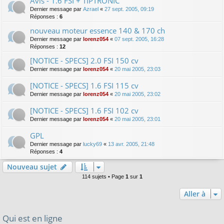
Avis - 1.6 FSI + TIPTRONIC
Dernier message par
Azrael
«
27 sept. 2005, 09:19
Réponses :
6
nouveau moteur essence 140 & 170 ch
Dernier message par
lorenz054
«
07 sept. 2005, 16:28
Réponses :
12
[NOTICE - SPECS] 2.0 FSI 150 cv
Dernier message par
lorenz054
«
20 mai 2005, 23:03
[NOTICE - SPECS] 1.6 FSI 115 cv
Dernier message par
lorenz054
«
20 mai 2005, 23:02
[NOTICE - SPECS] 1.6 FSI 102 cv
Dernier message par
lorenz054
«
20 mai 2005, 23:01
GPL
Dernier message par
lucky69
«
13 avr. 2005, 21:48
Réponses :
4
Nouveau sujet
114 sujets • Page
1
sur
1
Aller à
Qui est en ligne