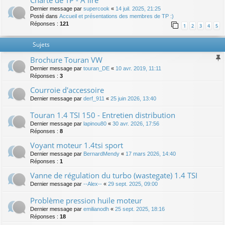
Charte de TP - A lire
Dernier message par
supercook
«
14 juil. 2025, 21:25
Posté dans
Accueil et présentations des membres de TP :)
Réponses :
121
1
2
3
4
5
Sujets
Brochure Touran VW
Dernier message par
touran_DE
«
10 avr. 2019, 11:11
Réponses :
3
Courroie d'accessoire
Dernier message par
derf_911
«
25 juin 2026, 13:40
Touran 1.4 TSI 150 - Entretien distribution
Dernier message par
lapinou80
«
30 avr. 2026, 17:56
Réponses :
8
Voyant moteur 1.4tsi sport
Dernier message par
BernardMendy
«
17 mars 2026, 14:40
Réponses :
1
Vanne de régulation du turbo (wastegate) 1.4 TSI
Dernier message par
--Alex--
«
29 sept. 2025, 09:00
Problème pression huile moteur
Dernier message par
emilianodh
«
25 sept. 2025, 18:16
Réponses :
18