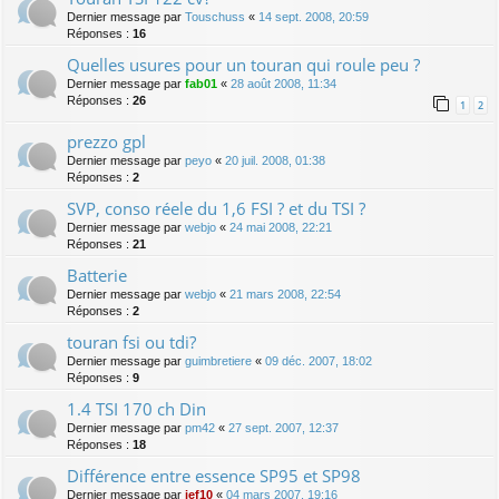
Dernier message par
Touschuss
«
14 sept. 2008, 20:59
Réponses :
16
Quelles usures pour un touran qui roule peu ?
Dernier message par
fab01
«
28 août 2008, 11:34
Réponses :
26
1
2
prezzo gpl
Dernier message par
peyo
«
20 juil. 2008, 01:38
Réponses :
2
SVP, conso réele du 1,6 FSI ? et du TSI ?
Dernier message par
webjo
«
24 mai 2008, 22:21
Réponses :
21
Batterie
Dernier message par
webjo
«
21 mars 2008, 22:54
Réponses :
2
touran fsi ou tdi?
Dernier message par
guimbretiere
«
09 déc. 2007, 18:02
Réponses :
9
1.4 TSI 170 ch Din
Dernier message par
pm42
«
27 sept. 2007, 12:37
Réponses :
18
Différence entre essence SP95 et SP98
Dernier message par
jef10
«
04 mars 2007, 19:16