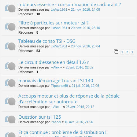
moteurs essence - consommation de carburant ?
Dernier message par
LioVar1961
«
21 nov. 2016, 14:08
Réponses :
10
Filtre à particules sur moteur tsi ?
Dernier message par
LioVar1961
«
20 nov. 2016, 23:10
Réponses :
8
Tableau de conso TSI - DSG
Dernier message par
LioVar1961
«
20 nov. 2016, 23:04
Réponses :
53
1
2
3
Le circuit d'essence en détail 1.6 r
Dernier message par
--Alex--
«
23 juil. 2016, 22:02
Réponses :
1
mauvais démarrage Touran TSI 140
Dernier message par
Flipounet69
«
21 juil. 2016, 12:06
Accoups moteur et plus de réponse de la pédale
d'accélération sur autoroute.
Dernier message par
--Alex--
«
26 avr. 2016, 22:12
Question sur tsi 125
Dernier message par
Pascal
«
16 avr. 2016, 21:56
Et ça continue : problème de distribution !!