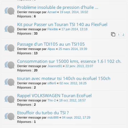
Problème insoluble de pression d'huile ...
Dernier message par
Azrael
«
19 sept. 2014, 16:02
Réponses :
6
Kit pour Passer un Touran TSI 140 au FlexFuel
Dernier message par
Flexible
«
17 juin 2014, 13:18
Réponses :
33
1
2
Passage d'un TDI105 au un TSI105
Dernier message par
Alpas
«
25 mars 2014, 19:39
Réponses :
13
Consommation sur 15000 kms, essence 1.6 l 102 ch.
Dernier message par
Jeannot91
«
22 janv. 2013, 23:07
Réponses :
20
touran avec moteur tsi 140ch ou écofuel 150ch
Dernier message par
siffer6
«
02 nov. 2012, 16:25
Réponses :
2
Rappel VOLKSWAGEN Touran EcoFuel
Dernier message par
Thx-2
«
18 oct. 2012, 18:57
Réponses :
2
Etouffoir du turbo du TSI ?
Dernier message par
mdc888
«
04 sept. 2012, 17:29
Réponses :
1