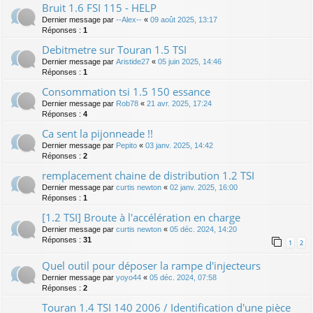
Bruit 1.6 FSI 115 - HELP
Dernier message par
--Alex--
«
09 août 2025, 13:17
Réponses :
1
Debitmetre sur Touran 1.5 TSI
Dernier message par
Aristide27
«
05 juin 2025, 14:46
Réponses :
1
Consommation tsi 1.5 150 essance
Dernier message par
Rob78
«
21 avr. 2025, 17:24
Réponses :
4
Ca sent la pijonneade !!
Dernier message par
Pepito
«
03 janv. 2025, 14:42
Réponses :
2
remplacement chaine de distribution 1.2 TSI
Dernier message par
curtis newton
«
02 janv. 2025, 16:00
Réponses :
1
[1.2 TSI] Broute à l'accélération en charge
Dernier message par
curtis newton
«
05 déc. 2024, 14:20
Réponses :
31
1
2
Quel outil pour déposer la rampe d'injecteurs
Dernier message par
yoyo44
«
05 déc. 2024, 07:58
Réponses :
2
Touran 1.4 TSI 140 2006 / Identification d'une pièce