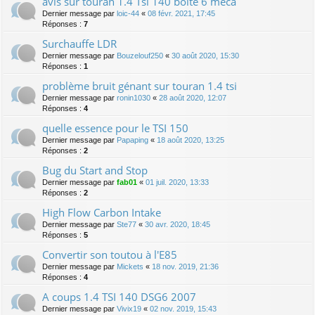
avis sur touran 1.4 Tsi 140 boite 6 méca
Dernier message par
loic-44
«
08 févr. 2021, 17:45
Réponses :
7
Surchauffe LDR
Dernier message par
Bouzelouf250
«
30 août 2020, 15:30
Réponses :
1
problème bruit génant sur touran 1.4 tsi
Dernier message par
ronin1030
«
28 août 2020, 12:07
Réponses :
4
quelle essence pour le TSI 150
Dernier message par
Papaping
«
18 août 2020, 13:25
Réponses :
2
Bug du Start and Stop
Dernier message par
fab01
«
01 juil. 2020, 13:33
Réponses :
2
High Flow Carbon Intake
Dernier message par
Ste77
«
30 avr. 2020, 18:45
Réponses :
5
Convertir son toutou à l'E85
Dernier message par
Mickets
«
18 nov. 2019, 21:36
Réponses :
4
A coups 1.4 TSI 140 DSG6 2007
Dernier message par
Vivix19
«
02 nov. 2019, 15:43