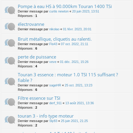
Pompe à eau HS à 90.000km Touran 1400 TSi
Dernier message par
curtis newton
«
20 juin 2023, 13:51
Réponses :
1
électrovanne
Dernier message par
nikolao
«
01 févr. 2023, 20:01
Bruit métallique, cliquetis au ralenti.
Dernier message par
Flo43
«
07 oct. 2022, 21:11
Réponses :
6
perte de puissance
Dernier message par
veve
«
01 déc. 2021, 15:26
Réponses :
4
Touran 3 essence : moteur 1.0 TSI 115 suffisant ?
fiable ?
Dernier message par
sageHR
«
25 oct. 2021, 13:23
Réponses :
6
Filtre essence sur TSI
Dernier message par
derf_911
«
13 août 2021, 13:36
Réponses :
2
touran 3 - info type moteur
Dernier message par
Sly83
«
25 juin 2021, 21:25
Réponses :
2