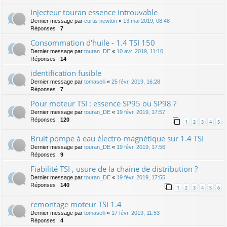
Injecteur touran essence introuvable
Dernier message par
curtis newton
«
13 mai 2019, 08:48
Réponses :
7
Consommation d'huile - 1.4 TSI 150
Dernier message par
touran_DE
«
10 avr. 2019, 11:10
Réponses :
14
identification fusible
Dernier message par
tomaselli
«
25 févr. 2019, 16:28
Réponses :
7
Pour moteur TSI : essence SP95 ou SP98 ?
Dernier message par
touran_DE
«
19 févr. 2019, 17:57
Réponses :
120
1
2
3
4
5
Bruit pompe à eau électro-magnétique sur 1.4 TSI
Dernier message par
touran_DE
«
19 févr. 2019, 17:56
Réponses :
9
Fiabilité TSI , usure de la chaine de distribution ?
Dernier message par
touran_DE
«
19 févr. 2019, 17:55
Réponses :
140
1
2
3
4
5
6
remontage moteur TSI 1.4
Dernier message par
tomaselli
«
17 févr. 2019, 11:53
Réponses :
4