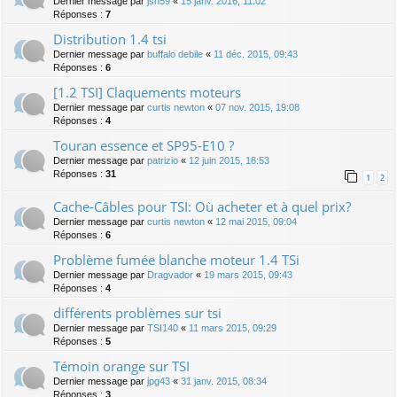
Dernier message par
jsn59
«
15 janv. 2016, 11:02
Réponses :
7
Distribution 1.4 tsi
Dernier message par
buffalo debile
«
11 déc. 2015, 09:43
Réponses :
6
[1.2 TSI] Claquements moteurs
Dernier message par
curtis newton
«
07 nov. 2015, 19:08
Réponses :
4
Touran essence et SP95-E10 ?
Dernier message par
patrizio
«
12 juin 2015, 18:53
Réponses :
31
1
2
Cache-Câbles pour TSI: Où acheter et à quel prix?
Dernier message par
curtis newton
«
12 mai 2015, 09:04
Réponses :
6
Problème fumée blanche moteur 1.4 TSi
Dernier message par
Dragvador
«
19 mars 2015, 09:43
Réponses :
4
différents problèmes sur tsi
Dernier message par
TSI140
«
11 mars 2015, 09:29
Réponses :
5
Témoin orange sur TSI
Dernier message par
jpg43
«
31 janv. 2015, 08:34
Réponses :
3