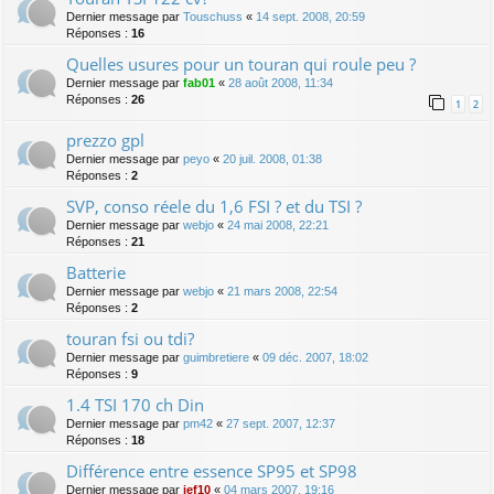
Dernier message par
Touschuss
«
14 sept. 2008, 20:59
Réponses :
16
Quelles usures pour un touran qui roule peu ?
Dernier message par
fab01
«
28 août 2008, 11:34
Réponses :
26
1
2
prezzo gpl
Dernier message par
peyo
«
20 juil. 2008, 01:38
Réponses :
2
SVP, conso réele du 1,6 FSI ? et du TSI ?
Dernier message par
webjo
«
24 mai 2008, 22:21
Réponses :
21
Batterie
Dernier message par
webjo
«
21 mars 2008, 22:54
Réponses :
2
touran fsi ou tdi?
Dernier message par
guimbretiere
«
09 déc. 2007, 18:02
Réponses :
9
1.4 TSI 170 ch Din
Dernier message par
pm42
«
27 sept. 2007, 12:37
Réponses :
18
Différence entre essence SP95 et SP98
Dernier message par
jef10
«
04 mars 2007, 19:16