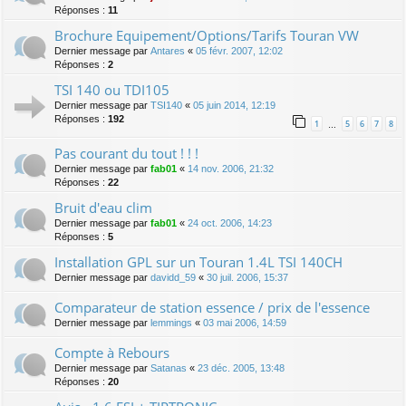
Réponses :
11
Brochure Equipement/Options/Tarifs Touran VW
Dernier message par
Antares
«
05 févr. 2007, 12:02
Réponses :
2
TSI 140 ou TDI105
Dernier message par
TSI140
«
05 juin 2014, 12:19
Réponses :
192
1
5
6
7
8
…
Pas courant du tout ! ! !
Dernier message par
fab01
«
14 nov. 2006, 21:32
Réponses :
22
Bruit d'eau clim
Dernier message par
fab01
«
24 oct. 2006, 14:23
Réponses :
5
Installation GPL sur un Touran 1.4L TSI 140CH
Dernier message par
davidd_59
«
30 juil. 2006, 15:37
Comparateur de station essence / prix de l'essence
Dernier message par
lemmings
«
03 mai 2006, 14:59
Compte à Rebours
Dernier message par
Satanas
«
23 déc. 2005, 13:48
Réponses :
20