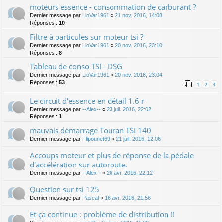
moteurs essence - consommation de carburant ?
Dernier message par
LioVar1961
«
21 nov. 2016, 14:08
Réponses :
10
Filtre à particules sur moteur tsi ?
Dernier message par
LioVar1961
«
20 nov. 2016, 23:10
Réponses :
8
Tableau de conso TSI - DSG
Dernier message par
LioVar1961
«
20 nov. 2016, 23:04
Réponses :
53
1
2
3
Le circuit d'essence en détail 1.6 r
Dernier message par
--Alex--
«
23 juil. 2016, 22:02
Réponses :
1
mauvais démarrage Touran TSI 140
Dernier message par
Flipounet69
«
21 juil. 2016, 12:06
Accoups moteur et plus de réponse de la pédale
d'accélération sur autoroute.
Dernier message par
--Alex--
«
26 avr. 2016, 22:12
Question sur tsi 125
Dernier message par
Pascal
«
16 avr. 2016, 21:56
Et ça continue : problème de distribution !!