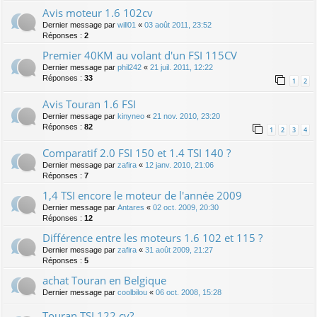
Avis moteur 1.6 102cv
Dernier message par
will01
«
03 août 2011, 23:52
Réponses :
2
Premier 40KM au volant d'un FSI 115CV
Dernier message par
phil242
«
21 juil. 2011, 12:22
Réponses :
33
1
2
Avis Touran 1.6 FSI
Dernier message par
kinyneo
«
21 nov. 2010, 23:20
Réponses :
82
1
2
3
4
Comparatif 2.0 FSI 150 et 1.4 TSI 140 ?
Dernier message par
zafira
«
12 janv. 2010, 21:06
Réponses :
7
1,4 TSI encore le moteur de l'année 2009
Dernier message par
Antares
«
02 oct. 2009, 20:30
Réponses :
12
Différence entre les moteurs 1.6 102 et 115 ?
Dernier message par
zafira
«
31 août 2009, 21:27
Réponses :
5
achat Touran en Belgique
Dernier message par
coolbilou
«
06 oct. 2008, 15:28
Touran TSI 122 cv?