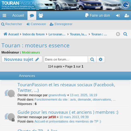
TouranPassion
Accueil
Faire un don
Le forum des propriétaires ou futurs acquéreurs du Volkswagen Touran
cc
Rechercher
or
Connexion
e
S’enregistrer
on
’e
ès
u
m
ne
nr
R
Accueil
Index du forum
Le touran dans ses versions I (V1 V2 V3) et II ...
Touran, la mécanique : moteurs, boites, transmissions, freins, direction, roues
Touran : moteurs essence
e
ra
m
br
xi
eg
Touran : moteurs essence
c
pi
s
es
on
ist
Modérateur :
Modérateurs
h
Rechercher
Recherche av
Nouveau sujet
de
re
e
r
114 sujets • Page
1
sur
1
r
c
Annonces
h
TouranPassion et les réseaux sociaux (Facebook,
e
Twitter, ...)
r
Dernier message par
gnanvofredy
«
13 oct. 2025, 16:19
Posté dans
Fonctionnement du site : avis, demande, observations, ...
Réponses :
6
Guide pour les nouveaux ( et anciens ) membres :)
Dernier message par
jef10
«
10 mars 2013, 09:39
Posté dans
Accueil et présentations des membres de TP :)