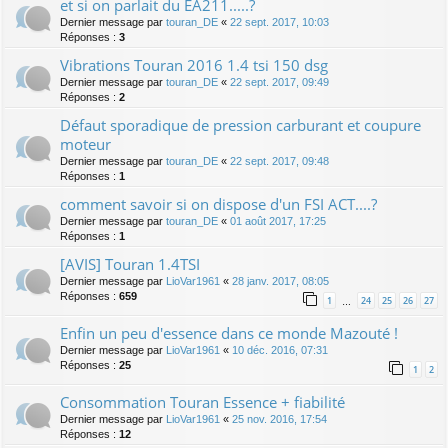
et si on parlait du EA211.....?
Dernier message par
touran_DE
«
22 sept. 2017, 10:03
Réponses :
3
Vibrations Touran 2016 1.4 tsi 150 dsg
Dernier message par
touran_DE
«
22 sept. 2017, 09:49
Réponses :
2
Défaut sporadique de pression carburant et coupure
moteur
Dernier message par
touran_DE
«
22 sept. 2017, 09:48
Réponses :
1
comment savoir si on dispose d'un FSI ACT....?
Dernier message par
touran_DE
«
01 août 2017, 17:25
Réponses :
1
[AVIS] Touran 1.4TSI
Dernier message par
LioVar1961
«
28 janv. 2017, 08:05
Réponses :
659
1
24
25
26
27
…
Enfin un peu d'essence dans ce monde Mazouté !
Dernier message par
LioVar1961
«
10 déc. 2016, 07:31
Réponses :
25
1
2
Consommation Touran Essence + fiabilité
Dernier message par
LioVar1961
«
25 nov. 2016, 17:54
Réponses :
12