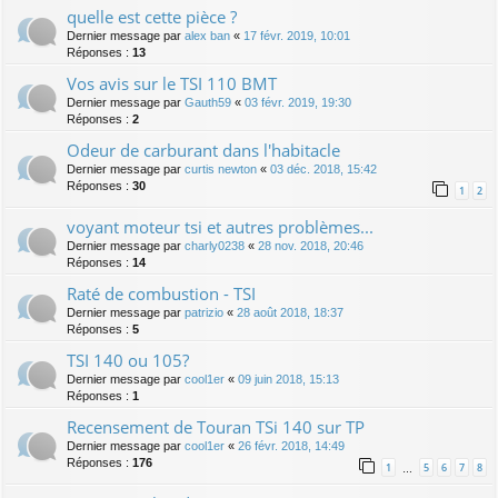
quelle est cette pièce ?
Dernier message par
alex ban
«
17 févr. 2019, 10:01
Réponses :
13
Vos avis sur le TSI 110 BMT
Dernier message par
Gauth59
«
03 févr. 2019, 19:30
Réponses :
2
Odeur de carburant dans l'habitacle
Dernier message par
curtis newton
«
03 déc. 2018, 15:42
Réponses :
30
1
2
voyant moteur tsi et autres problèmes...
Dernier message par
charly0238
«
28 nov. 2018, 20:46
Réponses :
14
Raté de combustion - TSI
Dernier message par
patrizio
«
28 août 2018, 18:37
Réponses :
5
TSI 140 ou 105?
Dernier message par
cool1er
«
09 juin 2018, 15:13
Réponses :
1
Recensement de Touran TSi 140 sur TP
Dernier message par
cool1er
«
26 févr. 2018, 14:49
Réponses :
176
1
5
6
7
8
…