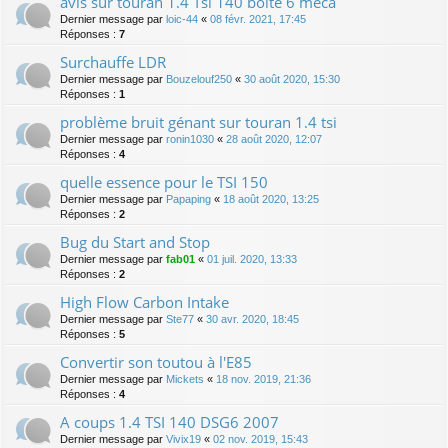
avis sur touran 1.4 Tsi 140 boite 6 méca
Dernier message par
loic-44
«
08 févr. 2021, 17:45
Réponses :
7
Surchauffe LDR
Dernier message par
Bouzelouf250
«
30 août 2020, 15:30
Réponses :
1
problème bruit génant sur touran 1.4 tsi
Dernier message par
ronin1030
«
28 août 2020, 12:07
Réponses :
4
quelle essence pour le TSI 150
Dernier message par
Papaping
«
18 août 2020, 13:25
Réponses :
2
Bug du Start and Stop
Dernier message par
fab01
«
01 juil. 2020, 13:33
Réponses :
2
High Flow Carbon Intake
Dernier message par
Ste77
«
30 avr. 2020, 18:45
Réponses :
5
Convertir son toutou à l'E85
Dernier message par
Mickets
«
18 nov. 2019, 21:36
Réponses :
4
A coups 1.4 TSI 140 DSG6 2007
Dernier message par
Vivix19
«
02 nov. 2019, 15:43