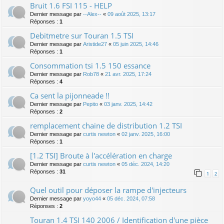
Bruit 1.6 FSI 115 - HELP
Dernier message par
--Alex--
«
09 août 2025, 13:17
Réponses :
1
Debitmetre sur Touran 1.5 TSI
Dernier message par
Aristide27
«
05 juin 2025, 14:46
Réponses :
1
Consommation tsi 1.5 150 essance
Dernier message par
Rob78
«
21 avr. 2025, 17:24
Réponses :
4
Ca sent la pijonneade !!
Dernier message par
Pepito
«
03 janv. 2025, 14:42
Réponses :
2
remplacement chaine de distribution 1.2 TSI
Dernier message par
curtis newton
«
02 janv. 2025, 16:00
Réponses :
1
[1.2 TSI] Broute à l'accélération en charge
Dernier message par
curtis newton
«
05 déc. 2024, 14:20
Réponses :
31
1
2
Quel outil pour déposer la rampe d'injecteurs
Dernier message par
yoyo44
«
05 déc. 2024, 07:58
Réponses :
2
Touran 1.4 TSI 140 2006 / Identification d'une pièce