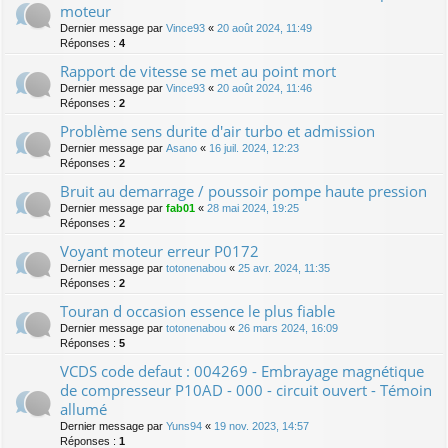
moteur
Dernier message par
Vince93
«
20 août 2024, 11:49
Réponses :
4
Rapport de vitesse se met au point mort
Dernier message par
Vince93
«
20 août 2024, 11:46
Réponses :
2
Problème sens durite d'air turbo et admission
Dernier message par
Asano
«
16 juil. 2024, 12:23
Réponses :
2
Bruit au demarrage / poussoir pompe haute pression
Dernier message par
fab01
«
28 mai 2024, 19:25
Réponses :
2
Voyant moteur erreur P0172
Dernier message par
totonenabou
«
25 avr. 2024, 11:35
Réponses :
2
Touran d occasion essence le plus fiable
Dernier message par
totonenabou
«
26 mars 2024, 16:09
Réponses :
5
VCDS code defaut : 004269 - Embrayage magnétique
de compresseur P10AD - 000 - circuit ouvert - Témoin
allumé
Dernier message par
Yuns94
«
19 nov. 2023, 14:57
Réponses :
1