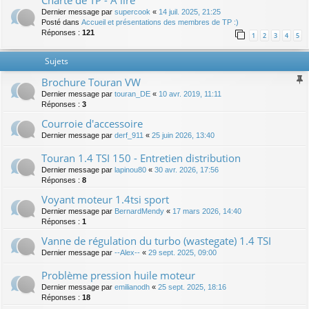
Charte de TP - A lire
Dernier message par
supercook
«
14 juil. 2025, 21:25
Posté dans
Accueil et présentations des membres de TP :)
Réponses :
121
1
2
3
4
5
Sujets
Brochure Touran VW
Dernier message par
touran_DE
«
10 avr. 2019, 11:11
Réponses :
3
Courroie d'accessoire
Dernier message par
derf_911
«
25 juin 2026, 13:40
Touran 1.4 TSI 150 - Entretien distribution
Dernier message par
lapinou80
«
30 avr. 2026, 17:56
Réponses :
8
Voyant moteur 1.4tsi sport
Dernier message par
BernardMendy
«
17 mars 2026, 14:40
Réponses :
1
Vanne de régulation du turbo (wastegate) 1.4 TSI
Dernier message par
--Alex--
«
29 sept. 2025, 09:00
Problème pression huile moteur
Dernier message par
emilianodh
«
25 sept. 2025, 18:16
Réponses :
18