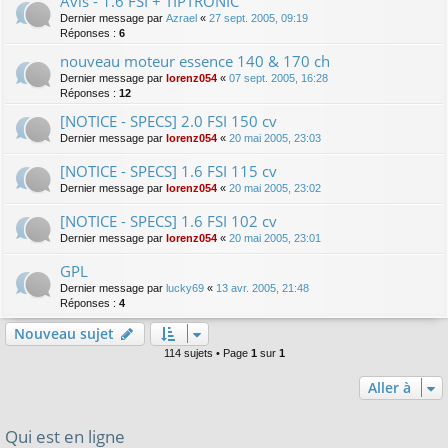
Avis - 1.6 FSI + TIPTRONIC
Dernier message par
Azrael
«
27 sept. 2005, 09:19
Réponses :
6
nouveau moteur essence 140 & 170 ch
Dernier message par
lorenz054
«
07 sept. 2005, 16:28
Réponses :
12
[NOTICE - SPECS] 2.0 FSI 150 cv
Dernier message par
lorenz054
«
20 mai 2005, 23:03
[NOTICE - SPECS] 1.6 FSI 115 cv
Dernier message par
lorenz054
«
20 mai 2005, 23:02
[NOTICE - SPECS] 1.6 FSI 102 cv
Dernier message par
lorenz054
«
20 mai 2005, 23:01
GPL
Dernier message par
lucky69
«
13 avr. 2005, 21:48
Réponses :
4
Nouveau sujet
114 sujets • Page
1
sur
1
Aller à
Qui est en ligne