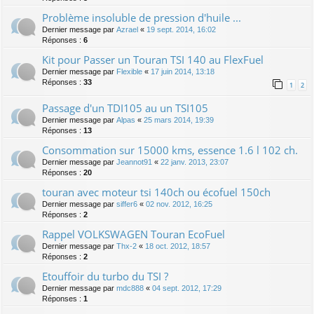
Problème insoluble de pression d'huile ...
Dernier message par
Azrael
«
19 sept. 2014, 16:02
Réponses :
6
Kit pour Passer un Touran TSI 140 au FlexFuel
Dernier message par
Flexible
«
17 juin 2014, 13:18
Réponses :
33
1
2
Passage d'un TDI105 au un TSI105
Dernier message par
Alpas
«
25 mars 2014, 19:39
Réponses :
13
Consommation sur 15000 kms, essence 1.6 l 102 ch.
Dernier message par
Jeannot91
«
22 janv. 2013, 23:07
Réponses :
20
touran avec moteur tsi 140ch ou écofuel 150ch
Dernier message par
siffer6
«
02 nov. 2012, 16:25
Réponses :
2
Rappel VOLKSWAGEN Touran EcoFuel
Dernier message par
Thx-2
«
18 oct. 2012, 18:57
Réponses :
2
Etouffoir du turbo du TSI ?
Dernier message par
mdc888
«
04 sept. 2012, 17:29
Réponses :
1