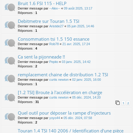
Bruit 1.6 FSI 115 - HELP
Dernier message par
--Alex--
«
09 août 2025, 13:17
Réponses :
1
Debitmetre sur Touran 1.5 TSI
Dernier message par
Aristide27
«
05 juin 2025, 14:46
Réponses :
1
Consommation tsi 1.5 150 essance
Dernier message par
Rob78
«
21 avr. 2025, 17:24
Réponses :
4
Ca sent la pijonneade !!
Dernier message par
Pepito
«
03 janv. 2025, 14:42
Réponses :
2
remplacement chaine de distribution 1.2 TSI
Dernier message par
curtis newton
«
02 janv. 2025, 16:00
Réponses :
1
[1.2 TSI] Broute à l'accélération en charge
Dernier message par
curtis newton
«
05 déc. 2024, 14:20
Réponses :
31
1
2
Quel outil pour déposer la rampe d'injecteurs
Dernier message par
yoyo44
«
05 déc. 2024, 07:58
Réponses :
2
Touran 1.4 TSI 140 2006 / Identification d'une pièce