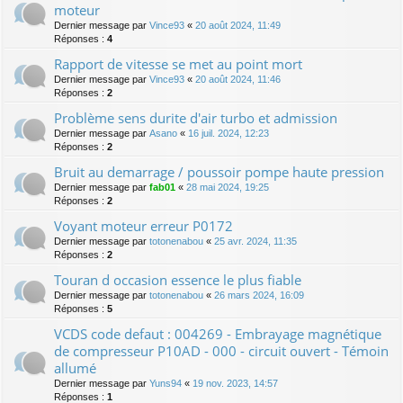
moteur
Dernier message par
Vince93
«
20 août 2024, 11:49
Réponses :
4
Rapport de vitesse se met au point mort
Dernier message par
Vince93
«
20 août 2024, 11:46
Réponses :
2
Problème sens durite d'air turbo et admission
Dernier message par
Asano
«
16 juil. 2024, 12:23
Réponses :
2
Bruit au demarrage / poussoir pompe haute pression
Dernier message par
fab01
«
28 mai 2024, 19:25
Réponses :
2
Voyant moteur erreur P0172
Dernier message par
totonenabou
«
25 avr. 2024, 11:35
Réponses :
2
Touran d occasion essence le plus fiable
Dernier message par
totonenabou
«
26 mars 2024, 16:09
Réponses :
5
VCDS code defaut : 004269 - Embrayage magnétique
de compresseur P10AD - 000 - circuit ouvert - Témoin
allumé
Dernier message par
Yuns94
«
19 nov. 2023, 14:57
Réponses :
1