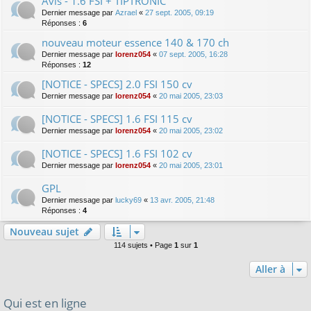
Avis - 1.6 FSI + TIPTRONIC
Dernier message par
Azrael
«
27 sept. 2005, 09:19
Réponses :
6
nouveau moteur essence 140 & 170 ch
Dernier message par
lorenz054
«
07 sept. 2005, 16:28
Réponses :
12
[NOTICE - SPECS] 2.0 FSI 150 cv
Dernier message par
lorenz054
«
20 mai 2005, 23:03
[NOTICE - SPECS] 1.6 FSI 115 cv
Dernier message par
lorenz054
«
20 mai 2005, 23:02
[NOTICE - SPECS] 1.6 FSI 102 cv
Dernier message par
lorenz054
«
20 mai 2005, 23:01
GPL
Dernier message par
lucky69
«
13 avr. 2005, 21:48
Réponses :
4
Nouveau sujet
114 sujets • Page
1
sur
1
Aller à
Qui est en ligne