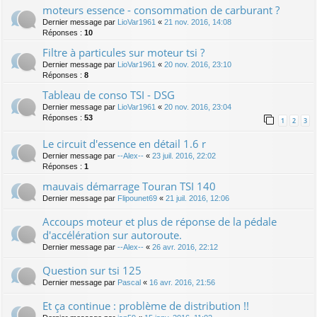
moteurs essence - consommation de carburant ?
Dernier message par
LioVar1961
«
21 nov. 2016, 14:08
Réponses :
10
Filtre à particules sur moteur tsi ?
Dernier message par
LioVar1961
«
20 nov. 2016, 23:10
Réponses :
8
Tableau de conso TSI - DSG
Dernier message par
LioVar1961
«
20 nov. 2016, 23:04
Réponses :
53
1
2
3
Le circuit d'essence en détail 1.6 r
Dernier message par
--Alex--
«
23 juil. 2016, 22:02
Réponses :
1
mauvais démarrage Touran TSI 140
Dernier message par
Flipounet69
«
21 juil. 2016, 12:06
Accoups moteur et plus de réponse de la pédale
d'accélération sur autoroute.
Dernier message par
--Alex--
«
26 avr. 2016, 22:12
Question sur tsi 125
Dernier message par
Pascal
«
16 avr. 2016, 21:56
Et ça continue : problème de distribution !!