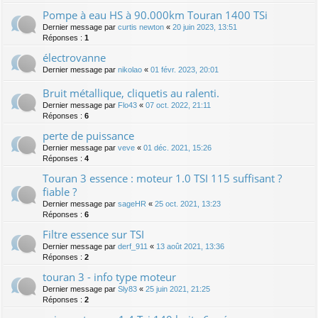
Pompe à eau HS à 90.000km Touran 1400 TSi
Dernier message par
curtis newton
«
20 juin 2023, 13:51
Réponses :
1
électrovanne
Dernier message par
nikolao
«
01 févr. 2023, 20:01
Bruit métallique, cliquetis au ralenti.
Dernier message par
Flo43
«
07 oct. 2022, 21:11
Réponses :
6
perte de puissance
Dernier message par
veve
«
01 déc. 2021, 15:26
Réponses :
4
Touran 3 essence : moteur 1.0 TSI 115 suffisant ?
fiable ?
Dernier message par
sageHR
«
25 oct. 2021, 13:23
Réponses :
6
Filtre essence sur TSI
Dernier message par
derf_911
«
13 août 2021, 13:36
Réponses :
2
touran 3 - info type moteur
Dernier message par
Sly83
«
25 juin 2021, 21:25
Réponses :
2