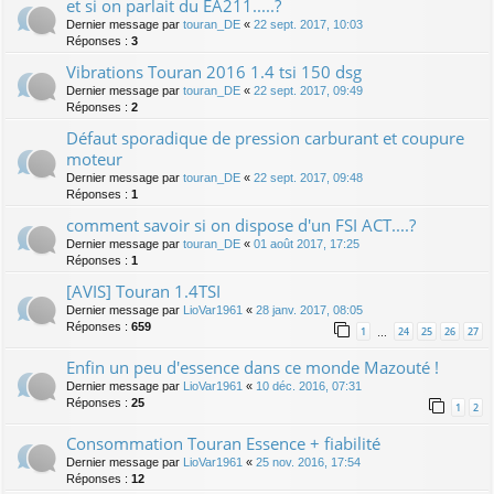
et si on parlait du EA211.....?
Dernier message par
touran_DE
«
22 sept. 2017, 10:03
Réponses :
3
Vibrations Touran 2016 1.4 tsi 150 dsg
Dernier message par
touran_DE
«
22 sept. 2017, 09:49
Réponses :
2
Défaut sporadique de pression carburant et coupure
moteur
Dernier message par
touran_DE
«
22 sept. 2017, 09:48
Réponses :
1
comment savoir si on dispose d'un FSI ACT....?
Dernier message par
touran_DE
«
01 août 2017, 17:25
Réponses :
1
[AVIS] Touran 1.4TSI
Dernier message par
LioVar1961
«
28 janv. 2017, 08:05
Réponses :
659
1
24
25
26
27
…
Enfin un peu d'essence dans ce monde Mazouté !
Dernier message par
LioVar1961
«
10 déc. 2016, 07:31
Réponses :
25
1
2
Consommation Touran Essence + fiabilité
Dernier message par
LioVar1961
«
25 nov. 2016, 17:54
Réponses :
12