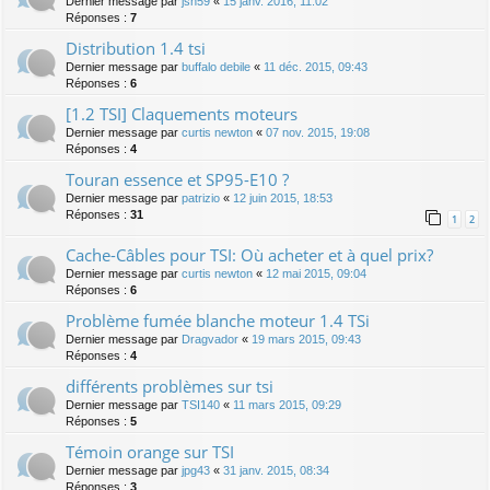
Dernier message par
jsn59
«
15 janv. 2016, 11:02
Réponses :
7
Distribution 1.4 tsi
Dernier message par
buffalo debile
«
11 déc. 2015, 09:43
Réponses :
6
[1.2 TSI] Claquements moteurs
Dernier message par
curtis newton
«
07 nov. 2015, 19:08
Réponses :
4
Touran essence et SP95-E10 ?
Dernier message par
patrizio
«
12 juin 2015, 18:53
Réponses :
31
1
2
Cache-Câbles pour TSI: Où acheter et à quel prix?
Dernier message par
curtis newton
«
12 mai 2015, 09:04
Réponses :
6
Problème fumée blanche moteur 1.4 TSi
Dernier message par
Dragvador
«
19 mars 2015, 09:43
Réponses :
4
différents problèmes sur tsi
Dernier message par
TSI140
«
11 mars 2015, 09:29
Réponses :
5
Témoin orange sur TSI
Dernier message par
jpg43
«
31 janv. 2015, 08:34
Réponses :
3