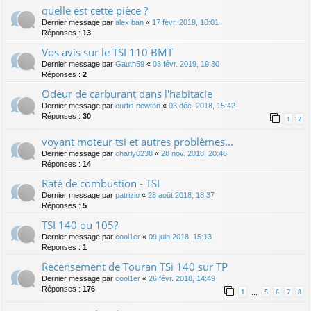
quelle est cette pièce ?
Dernier message par
alex ban
«
17 févr. 2019, 10:01
Réponses :
13
Vos avis sur le TSI 110 BMT
Dernier message par
Gauth59
«
03 févr. 2019, 19:30
Réponses :
2
Odeur de carburant dans l'habitacle
Dernier message par
curtis newton
«
03 déc. 2018, 15:42
Réponses :
30
1
2
voyant moteur tsi et autres problèmes...
Dernier message par
charly0238
«
28 nov. 2018, 20:46
Réponses :
14
Raté de combustion - TSI
Dernier message par
patrizio
«
28 août 2018, 18:37
Réponses :
5
TSI 140 ou 105?
Dernier message par
cool1er
«
09 juin 2018, 15:13
Réponses :
1
Recensement de Touran TSi 140 sur TP
Dernier message par
cool1er
«
26 févr. 2018, 14:49
Réponses :
176
1
5
6
7
8
…