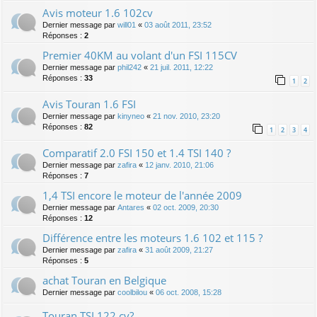
Avis moteur 1.6 102cv
Dernier message par
will01
«
03 août 2011, 23:52
Réponses :
2
Premier 40KM au volant d'un FSI 115CV
Dernier message par
phil242
«
21 juil. 2011, 12:22
Réponses :
33
1
2
Avis Touran 1.6 FSI
Dernier message par
kinyneo
«
21 nov. 2010, 23:20
Réponses :
82
1
2
3
4
Comparatif 2.0 FSI 150 et 1.4 TSI 140 ?
Dernier message par
zafira
«
12 janv. 2010, 21:06
Réponses :
7
1,4 TSI encore le moteur de l'année 2009
Dernier message par
Antares
«
02 oct. 2009, 20:30
Réponses :
12
Différence entre les moteurs 1.6 102 et 115 ?
Dernier message par
zafira
«
31 août 2009, 21:27
Réponses :
5
achat Touran en Belgique
Dernier message par
coolbilou
«
06 oct. 2008, 15:28
Touran TSI 122 cv?