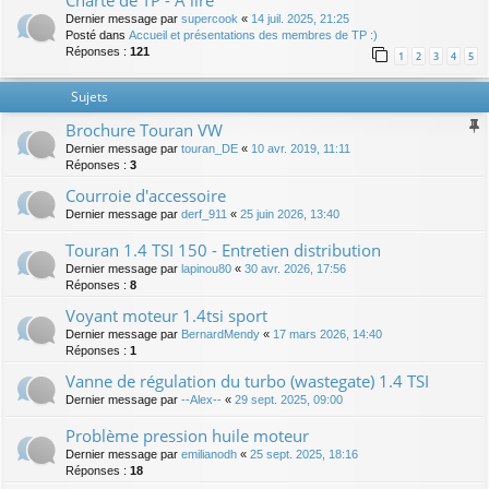
Charte de TP - A lire
Dernier message par
supercook
«
14 juil. 2025, 21:25
Posté dans
Accueil et présentations des membres de TP :)
Réponses :
121
1
2
3
4
5
Sujets
Brochure Touran VW
Dernier message par
touran_DE
«
10 avr. 2019, 11:11
Réponses :
3
Courroie d'accessoire
Dernier message par
derf_911
«
25 juin 2026, 13:40
Touran 1.4 TSI 150 - Entretien distribution
Dernier message par
lapinou80
«
30 avr. 2026, 17:56
Réponses :
8
Voyant moteur 1.4tsi sport
Dernier message par
BernardMendy
«
17 mars 2026, 14:40
Réponses :
1
Vanne de régulation du turbo (wastegate) 1.4 TSI
Dernier message par
--Alex--
«
29 sept. 2025, 09:00
Problème pression huile moteur
Dernier message par
emilianodh
«
25 sept. 2025, 18:16
Réponses :
18