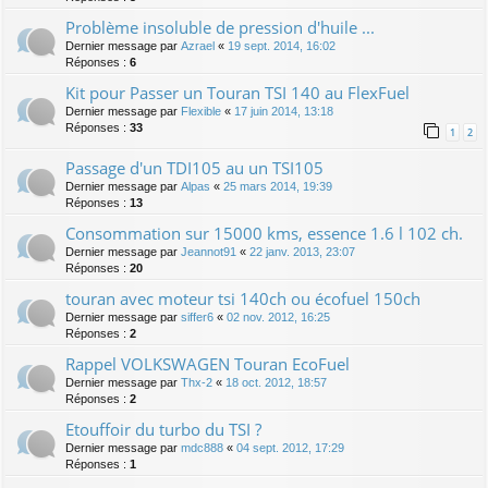
Problème insoluble de pression d'huile ...
Dernier message par
Azrael
«
19 sept. 2014, 16:02
Réponses :
6
Kit pour Passer un Touran TSI 140 au FlexFuel
Dernier message par
Flexible
«
17 juin 2014, 13:18
Réponses :
33
1
2
Passage d'un TDI105 au un TSI105
Dernier message par
Alpas
«
25 mars 2014, 19:39
Réponses :
13
Consommation sur 15000 kms, essence 1.6 l 102 ch.
Dernier message par
Jeannot91
«
22 janv. 2013, 23:07
Réponses :
20
touran avec moteur tsi 140ch ou écofuel 150ch
Dernier message par
siffer6
«
02 nov. 2012, 16:25
Réponses :
2
Rappel VOLKSWAGEN Touran EcoFuel
Dernier message par
Thx-2
«
18 oct. 2012, 18:57
Réponses :
2
Etouffoir du turbo du TSI ?
Dernier message par
mdc888
«
04 sept. 2012, 17:29
Réponses :
1