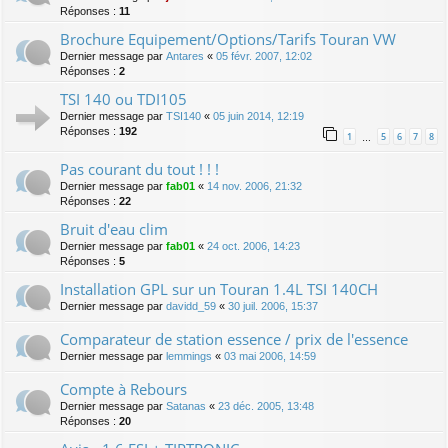
Réponses :
11
Brochure Equipement/Options/Tarifs Touran VW
Dernier message par
Antares
«
05 févr. 2007, 12:02
Réponses :
2
TSI 140 ou TDI105
Dernier message par
TSI140
«
05 juin 2014, 12:19
Réponses :
192
1
5
6
7
8
…
Pas courant du tout ! ! !
Dernier message par
fab01
«
14 nov. 2006, 21:32
Réponses :
22
Bruit d'eau clim
Dernier message par
fab01
«
24 oct. 2006, 14:23
Réponses :
5
Installation GPL sur un Touran 1.4L TSI 140CH
Dernier message par
davidd_59
«
30 juil. 2006, 15:37
Comparateur de station essence / prix de l'essence
Dernier message par
lemmings
«
03 mai 2006, 14:59
Compte à Rebours
Dernier message par
Satanas
«
23 déc. 2005, 13:48
Réponses :
20