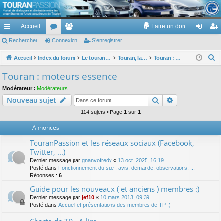
TouranPassion
Accueil
Faire un don
Le forum des propriétaires ou futurs acquéreurs du Volkswagen Touran
cc
Rechercher
or
Connexion
e
S’enregistrer
on
’e
ès
u
m
ne
nr
R
Accueil
Index du forum
Le touran dans ses versions I (V1 V2 V3) et II ...
Touran, la mécanique : moteurs, boites, transmissions, freins, direction, roues
Touran : moteurs essence
e
ra
m
br
xi
eg
Touran : moteurs essence
c
pi
s
es
on
ist
Modérateur :
Modérateurs
h
Rechercher
Recherche av
Nouveau sujet
de
re
e
r
114 sujets • Page
1
sur
1
r
c
Annonces
h
TouranPassion et les réseaux sociaux (Facebook,
e
Twitter, ...)
r
Dernier message par
gnanvofredy
«
13 oct. 2025, 16:19
Posté dans
Fonctionnement du site : avis, demande, observations, ...
Réponses :
6
Guide pour les nouveaux ( et anciens ) membres :)
Dernier message par
jef10
«
10 mars 2013, 09:39
Posté dans
Accueil et présentations des membres de TP :)