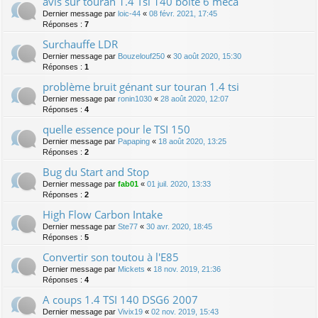
avis sur touran 1.4 Tsi 140 boite 6 méca
Dernier message par
loic-44
«
08 févr. 2021, 17:45
Réponses :
7
Surchauffe LDR
Dernier message par
Bouzelouf250
«
30 août 2020, 15:30
Réponses :
1
problème bruit génant sur touran 1.4 tsi
Dernier message par
ronin1030
«
28 août 2020, 12:07
Réponses :
4
quelle essence pour le TSI 150
Dernier message par
Papaping
«
18 août 2020, 13:25
Réponses :
2
Bug du Start and Stop
Dernier message par
fab01
«
01 juil. 2020, 13:33
Réponses :
2
High Flow Carbon Intake
Dernier message par
Ste77
«
30 avr. 2020, 18:45
Réponses :
5
Convertir son toutou à l'E85
Dernier message par
Mickets
«
18 nov. 2019, 21:36
Réponses :
4
A coups 1.4 TSI 140 DSG6 2007
Dernier message par
Vivix19
«
02 nov. 2019, 15:43