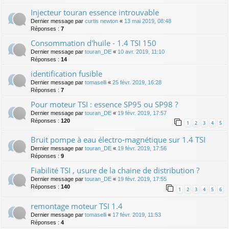
Injecteur touran essence introuvable
Dernier message par
curtis newton
«
13 mai 2019, 08:48
Réponses :
7
Consommation d'huile - 1.4 TSI 150
Dernier message par
touran_DE
«
10 avr. 2019, 11:10
Réponses :
14
identification fusible
Dernier message par
tomaselli
«
25 févr. 2019, 16:28
Réponses :
7
Pour moteur TSI : essence SP95 ou SP98 ?
Dernier message par
touran_DE
«
19 févr. 2019, 17:57
Réponses :
120
1
2
3
4
5
Bruit pompe à eau électro-magnétique sur 1.4 TSI
Dernier message par
touran_DE
«
19 févr. 2019, 17:56
Réponses :
9
Fiabilité TSI , usure de la chaine de distribution ?
Dernier message par
touran_DE
«
19 févr. 2019, 17:55
Réponses :
140
1
2
3
4
5
6
remontage moteur TSI 1.4
Dernier message par
tomaselli
«
17 févr. 2019, 11:53
Réponses :
4