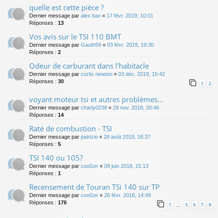
quelle est cette pièce ?
Dernier message par
alex ban
«
17 févr. 2019, 10:01
Réponses :
13
Vos avis sur le TSI 110 BMT
Dernier message par
Gauth59
«
03 févr. 2019, 19:30
Réponses :
2
Odeur de carburant dans l'habitacle
Dernier message par
curtis newton
«
03 déc. 2018, 15:42
Réponses :
30
1
2
voyant moteur tsi et autres problèmes...
Dernier message par
charly0238
«
28 nov. 2018, 20:46
Réponses :
14
Raté de combustion - TSI
Dernier message par
patrizio
«
28 août 2018, 18:37
Réponses :
5
TSI 140 ou 105?
Dernier message par
cool1er
«
09 juin 2018, 15:13
Réponses :
1
Recensement de Touran TSi 140 sur TP
Dernier message par
cool1er
«
26 févr. 2018, 14:49
Réponses :
176
1
5
6
7
8
…