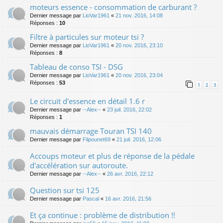
moteurs essence - consommation de carburant ?
Dernier message par
LioVar1961
«
21 nov. 2016, 14:08
Réponses :
10
Filtre à particules sur moteur tsi ?
Dernier message par
LioVar1961
«
20 nov. 2016, 23:10
Réponses :
8
Tableau de conso TSI - DSG
Dernier message par
LioVar1961
«
20 nov. 2016, 23:04
Réponses :
53
1
2
3
Le circuit d'essence en détail 1.6 r
Dernier message par
--Alex--
«
23 juil. 2016, 22:02
Réponses :
1
mauvais démarrage Touran TSI 140
Dernier message par
Flipounet69
«
21 juil. 2016, 12:06
Accoups moteur et plus de réponse de la pédale
d'accélération sur autoroute.
Dernier message par
--Alex--
«
26 avr. 2016, 22:12
Question sur tsi 125
Dernier message par
Pascal
«
16 avr. 2016, 21:56
Et ça continue : problème de distribution !!