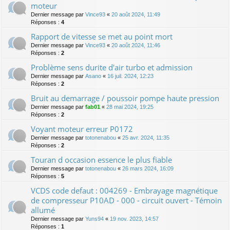
moteur
Dernier message par
Vince93
«
20 août 2024, 11:49
Réponses :
4
Rapport de vitesse se met au point mort
Dernier message par
Vince93
«
20 août 2024, 11:46
Réponses :
2
Problème sens durite d'air turbo et admission
Dernier message par
Asano
«
16 juil. 2024, 12:23
Réponses :
2
Bruit au demarrage / poussoir pompe haute pression
Dernier message par
fab01
«
28 mai 2024, 19:25
Réponses :
2
Voyant moteur erreur P0172
Dernier message par
totonenabou
«
25 avr. 2024, 11:35
Réponses :
2
Touran d occasion essence le plus fiable
Dernier message par
totonenabou
«
26 mars 2024, 16:09
Réponses :
5
VCDS code defaut : 004269 - Embrayage magnétique
de compresseur P10AD - 000 - circuit ouvert - Témoin
allumé
Dernier message par
Yuns94
«
19 nov. 2023, 14:57
Réponses :
1