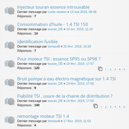
Injecteur touran essence introuvable
Dernier message par
curtis newton
«
13 mai 2019, 08:48
Réponses :
7
Consommation d'huile - 1.4 TSI 150
Dernier message par
touran_DE
«
10 avr. 2019, 11:10
Réponses :
14
identification fusible
Dernier message par
tomaselli
«
25 févr. 2019, 16:28
Réponses :
7
Pour moteur TSI : essence SP95 ou SP98 ?
Dernier message par
touran_DE
«
19 févr. 2019, 17:57
Réponses :
120
1
2
3
4
5
Bruit pompe à eau électro-magnétique sur 1.4 TSI
Dernier message par
touran_DE
«
19 févr. 2019, 17:56
Réponses :
9
Fiabilité TSI , usure de la chaine de distribution ?
Dernier message par
touran_DE
«
19 févr. 2019, 17:55
Réponses :
140
1
2
3
4
5
6
remontage moteur TSI 1.4
Dernier message par
tomaselli
«
17 févr. 2019, 11:53
Réponses :
4