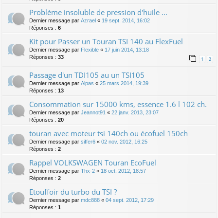
Problème insoluble de pression d'huile ...
Dernier message par
Azrael
«
19 sept. 2014, 16:02
Réponses :
6
Kit pour Passer un Touran TSI 140 au FlexFuel
Dernier message par
Flexible
«
17 juin 2014, 13:18
Réponses :
33
1
2
Passage d'un TDI105 au un TSI105
Dernier message par
Alpas
«
25 mars 2014, 19:39
Réponses :
13
Consommation sur 15000 kms, essence 1.6 l 102 ch.
Dernier message par
Jeannot91
«
22 janv. 2013, 23:07
Réponses :
20
touran avec moteur tsi 140ch ou écofuel 150ch
Dernier message par
siffer6
«
02 nov. 2012, 16:25
Réponses :
2
Rappel VOLKSWAGEN Touran EcoFuel
Dernier message par
Thx-2
«
18 oct. 2012, 18:57
Réponses :
2
Etouffoir du turbo du TSI ?
Dernier message par
mdc888
«
04 sept. 2012, 17:29
Réponses :
1