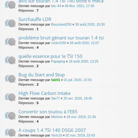
avis sur touran 1.4 Tsi 140 boite 6 méca
Dernier message par
loic-44
«
08 févr. 2021, 17:45
Réponses :
7
Surchauffe LDR
Dernier message par
Bouzelouf250
«
30 août 2020, 15:30
Réponses :
1
problème bruit génant sur touran 1.4 tsi
Dernier message par
ronin1030
«
28 août 2020, 12:07
Réponses :
4
quelle essence pour le TSI 150
Dernier message par
Papaping
«
18 août 2020, 13:25
Réponses :
2
Bug du Start and Stop
Dernier message par
fab01
«
01 juil. 2020, 13:33
Réponses :
2
High Flow Carbon Intake
Dernier message par
Ste77
«
30 avr. 2020, 18:45
Réponses :
5
Convertir son toutou à l'E85
Dernier message par
Mickets
«
18 nov. 2019, 21:36
Réponses :
4
A coups 1.4 TSI 140 DSG6 2007
Dernier message par
Vivix19
«
02 nov. 2019, 15:43