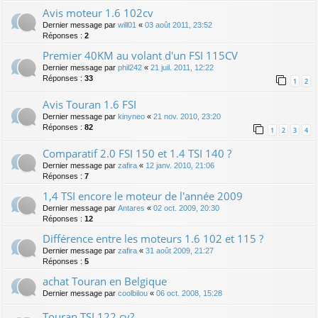
Avis moteur 1.6 102cv
Dernier message par
will01
«
03 août 2011, 23:52
Réponses :
2
Premier 40KM au volant d'un FSI 115CV
Dernier message par
phil242
«
21 juil. 2011, 12:22
Réponses :
33
1
2
Avis Touran 1.6 FSI
Dernier message par
kinyneo
«
21 nov. 2010, 23:20
Réponses :
82
1
2
3
4
Comparatif 2.0 FSI 150 et 1.4 TSI 140 ?
Dernier message par
zafira
«
12 janv. 2010, 21:06
Réponses :
7
1,4 TSI encore le moteur de l'année 2009
Dernier message par
Antares
«
02 oct. 2009, 20:30
Réponses :
12
Différence entre les moteurs 1.6 102 et 115 ?
Dernier message par
zafira
«
31 août 2009, 21:27
Réponses :
5
achat Touran en Belgique
Dernier message par
coolbilou
«
06 oct. 2008, 15:28
Touran TSI 122 cv?