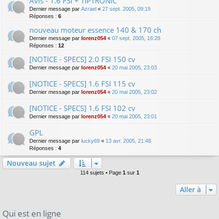
Avis - 1.6 FSI + TIPTRONIC
Dernier message par
Azrael
«
27 sept. 2005, 09:19
Réponses :
6
nouveau moteur essence 140 & 170 ch
Dernier message par
lorenz054
«
07 sept. 2005, 16:28
Réponses :
12
[NOTICE - SPECS] 2.0 FSI 150 cv
Dernier message par
lorenz054
«
20 mai 2005, 23:03
[NOTICE - SPECS] 1.6 FSI 115 cv
Dernier message par
lorenz054
«
20 mai 2005, 23:02
[NOTICE - SPECS] 1.6 FSI 102 cv
Dernier message par
lorenz054
«
20 mai 2005, 23:01
GPL
Dernier message par
lucky69
«
13 avr. 2005, 21:48
Réponses :
4
Nouveau sujet
114 sujets • Page
1
sur
1
Aller à
Qui est en ligne