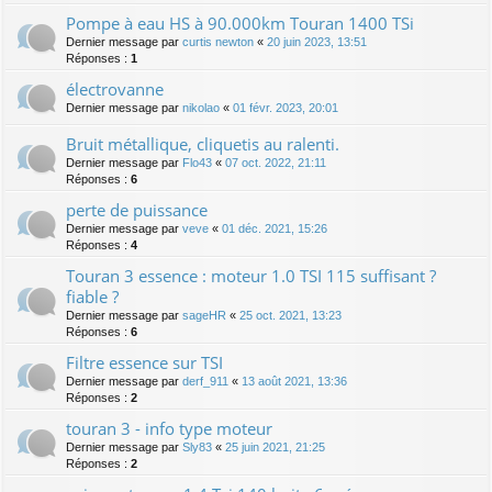
Pompe à eau HS à 90.000km Touran 1400 TSi
Dernier message par
curtis newton
«
20 juin 2023, 13:51
Réponses :
1
électrovanne
Dernier message par
nikolao
«
01 févr. 2023, 20:01
Bruit métallique, cliquetis au ralenti.
Dernier message par
Flo43
«
07 oct. 2022, 21:11
Réponses :
6
perte de puissance
Dernier message par
veve
«
01 déc. 2021, 15:26
Réponses :
4
Touran 3 essence : moteur 1.0 TSI 115 suffisant ?
fiable ?
Dernier message par
sageHR
«
25 oct. 2021, 13:23
Réponses :
6
Filtre essence sur TSI
Dernier message par
derf_911
«
13 août 2021, 13:36
Réponses :
2
touran 3 - info type moteur
Dernier message par
Sly83
«
25 juin 2021, 21:25
Réponses :
2