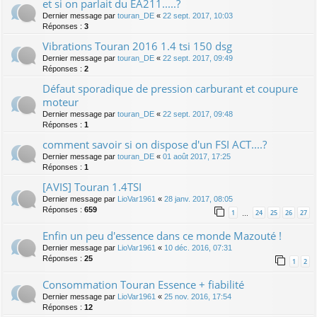
et si on parlait du EA211.....?
Dernier message par
touran_DE
«
22 sept. 2017, 10:03
Réponses :
3
Vibrations Touran 2016 1.4 tsi 150 dsg
Dernier message par
touran_DE
«
22 sept. 2017, 09:49
Réponses :
2
Défaut sporadique de pression carburant et coupure
moteur
Dernier message par
touran_DE
«
22 sept. 2017, 09:48
Réponses :
1
comment savoir si on dispose d'un FSI ACT....?
Dernier message par
touran_DE
«
01 août 2017, 17:25
Réponses :
1
[AVIS] Touran 1.4TSI
Dernier message par
LioVar1961
«
28 janv. 2017, 08:05
Réponses :
659
1
24
25
26
27
…
Enfin un peu d'essence dans ce monde Mazouté !
Dernier message par
LioVar1961
«
10 déc. 2016, 07:31
Réponses :
25
1
2
Consommation Touran Essence + fiabilité
Dernier message par
LioVar1961
«
25 nov. 2016, 17:54
Réponses :
12