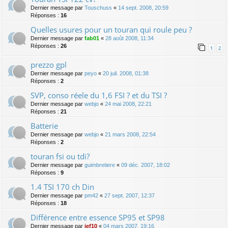
Dernier message par
Touschuss
«
14 sept. 2008, 20:59
Réponses :
16
Quelles usures pour un touran qui roule peu ?
Dernier message par
fab01
«
28 août 2008, 11:34
Réponses :
26
1
2
prezzo gpl
Dernier message par
peyo
«
20 juil. 2008, 01:38
Réponses :
2
SVP, conso réele du 1,6 FSI ? et du TSI ?
Dernier message par
webjo
«
24 mai 2008, 22:21
Réponses :
21
Batterie
Dernier message par
webjo
«
21 mars 2008, 22:54
Réponses :
2
touran fsi ou tdi?
Dernier message par
guimbretiere
«
09 déc. 2007, 18:02
Réponses :
9
1.4 TSI 170 ch Din
Dernier message par
pm42
«
27 sept. 2007, 12:37
Réponses :
18
Différence entre essence SP95 et SP98
Dernier message par
jef10
«
04 mars 2007, 19:16