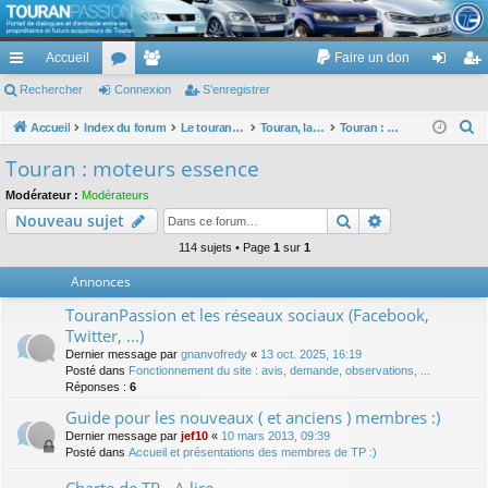
TouranPassion
Accueil
Faire un don
Le forum des propriétaires ou futurs acquéreurs du Volkswagen Touran
cc
Rechercher
or
Connexion
e
S’enregistrer
on
’e
ès
u
m
ne
nr
R
Accueil
Index du forum
Le touran dans ses versions I (V1 V2 V3) et II ...
Touran, la mécanique : moteurs, boites, transmissions, freins, direction, roues
Touran : moteurs essence
e
ra
m
br
xi
eg
Touran : moteurs essence
c
pi
s
es
on
ist
Modérateur :
Modérateurs
h
Rechercher
Recherche av
Nouveau sujet
de
re
e
r
114 sujets • Page
1
sur
1
r
c
Annonces
h
TouranPassion et les réseaux sociaux (Facebook,
e
Twitter, ...)
r
Dernier message par
gnanvofredy
«
13 oct. 2025, 16:19
Posté dans
Fonctionnement du site : avis, demande, observations, ...
Réponses :
6
Guide pour les nouveaux ( et anciens ) membres :)
Dernier message par
jef10
«
10 mars 2013, 09:39
Posté dans
Accueil et présentations des membres de TP :)