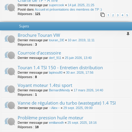
Charte de TP - A lire
Dernier message par
supercook
«
14 juil. 2025, 21:25
Posté dans
Accueil et présentations des membres de TP :)
Réponses :
121
1
2
3
4
5
Sujets
Brochure Touran VW
Dernier message par
touran_DE
«
10 avr. 2019, 11:11
Réponses :
3
Courroie d'accessoire
Dernier message par
derf_911
«
25 juin 2026, 13:40
Touran 1.4 TSI 150 - Entretien distribution
Dernier message par
lapinou80
«
30 avr. 2026, 17:56
Réponses :
8
Voyant moteur 1.4tsi sport
Dernier message par
BernardMendy
«
17 mars 2026, 14:40
Réponses :
1
Vanne de régulation du turbo (wastegate) 1.4 TSI
Dernier message par
--Alex--
«
29 sept. 2025, 09:00
Problème pression huile moteur
Dernier message par
emilianodh
«
25 sept. 2025, 18:16
Réponses :
18