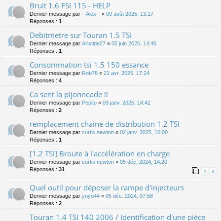
Bruit 1.6 FSI 115 - HELP
Dernier message par
--Alex--
«
09 août 2025, 13:17
Réponses :
1
Debitmetre sur Touran 1.5 TSI
Dernier message par
Aristide27
«
05 juin 2025, 14:46
Réponses :
1
Consommation tsi 1.5 150 essance
Dernier message par
Rob78
«
21 avr. 2025, 17:24
Réponses :
4
Ca sent la pijonneade !!
Dernier message par
Pepito
«
03 janv. 2025, 14:42
Réponses :
2
remplacement chaine de distribution 1.2 TSI
Dernier message par
curtis newton
«
02 janv. 2025, 16:00
Réponses :
1
[1.2 TSI] Broute à l'accélération en charge
Dernier message par
curtis newton
«
05 déc. 2024, 14:20
Réponses :
31
1
2
Quel outil pour déposer la rampe d'injecteurs
Dernier message par
yoyo44
«
05 déc. 2024, 07:58
Réponses :
2
Touran 1.4 TSI 140 2006 / Identification d'une pièce