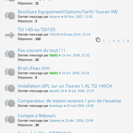
Réponses :
11
Brochure Equipement/Options/Tarifs Touran VW
Dernier message par
Antares
«
05 févr. 2007, 12:02
Réponses :
2
TSI 140 ou TDI105
Dernier message par
TSI140
«
05 juin 2014, 12:19
Réponses :
192
1
5
6
7
8
…
Pas courant du tout ! ! !
Dernier message par
fab01
«
14 nov. 2006, 21:32
Réponses :
22
Bruit d'eau clim
Dernier message par
fab01
«
24 oct. 2006, 14:23
Réponses :
5
Installation GPL sur un Touran 1.4L TSI 140CH
Dernier message par
davidd_59
«
30 juil. 2006, 15:37
Comparateur de station essence / prix de l'essence
Dernier message par
lemmings
«
03 mai 2006, 14:59
Compte à Rebours
Dernier message par
Satanas
«
23 déc. 2005, 13:48
Réponses :
20