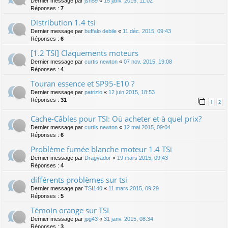
Dernier message par
jsn59
«
15 janv. 2016, 11:02
Réponses :
7
Distribution 1.4 tsi
Dernier message par
buffalo debile
«
11 déc. 2015, 09:43
Réponses :
6
[1.2 TSI] Claquements moteurs
Dernier message par
curtis newton
«
07 nov. 2015, 19:08
Réponses :
4
Touran essence et SP95-E10 ?
Dernier message par
patrizio
«
12 juin 2015, 18:53
Réponses :
31
1
2
Cache-Câbles pour TSI: Où acheter et à quel prix?
Dernier message par
curtis newton
«
12 mai 2015, 09:04
Réponses :
6
Problème fumée blanche moteur 1.4 TSi
Dernier message par
Dragvador
«
19 mars 2015, 09:43
Réponses :
4
différents problèmes sur tsi
Dernier message par
TSI140
«
11 mars 2015, 09:29
Réponses :
5
Témoin orange sur TSI
Dernier message par
jpg43
«
31 janv. 2015, 08:34
Réponses :
3