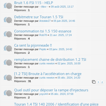
Bruit 1.6 FSI 115 - HELP
Dernier message par
--Alex--
«
09 août 2025, 13:17
Réponses :
1
Debitmetre sur Touran 1.5 TSI
Dernier message par
Aristide27
«
05 juin 2025, 14:46
Réponses :
1
Consommation tsi 1.5 150 essance
Dernier message par
Rob78
«
21 avr. 2025, 17:24
Réponses :
4
Ca sent la pijonneade !!
Dernier message par
Pepito
«
03 janv. 2025, 14:42
Réponses :
2
remplacement chaine de distribution 1.2 TSI
Dernier message par
curtis newton
«
02 janv. 2025, 16:00
Réponses :
1
[1.2 TSI] Broute à l'accélération en charge
Dernier message par
curtis newton
«
05 déc. 2024, 14:20
Réponses :
31
1
2
Quel outil pour déposer la rampe d'injecteurs
Dernier message par
yoyo44
«
05 déc. 2024, 07:58
Réponses :
2
Touran 1.4 TSI 140 2006 / Identification d'une pièce