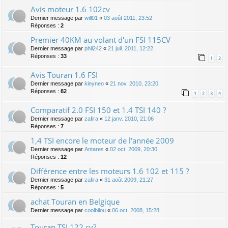
Avis moteur 1.6 102cv
Dernier message par
will01
«
03 août 2011, 23:52
Réponses :
2
Premier 40KM au volant d'un FSI 115CV
Dernier message par
phil242
«
21 juil. 2011, 12:22
Réponses :
33
1
2
Avis Touran 1.6 FSI
Dernier message par
kinyneo
«
21 nov. 2010, 23:20
Réponses :
82
1
2
3
4
Comparatif 2.0 FSI 150 et 1.4 TSI 140 ?
Dernier message par
zafira
«
12 janv. 2010, 21:06
Réponses :
7
1,4 TSI encore le moteur de l'année 2009
Dernier message par
Antares
«
02 oct. 2009, 20:30
Réponses :
12
Différence entre les moteurs 1.6 102 et 115 ?
Dernier message par
zafira
«
31 août 2009, 21:27
Réponses :
5
achat Touran en Belgique
Dernier message par
coolbilou
«
06 oct. 2008, 15:28
Touran TSI 122 cv?