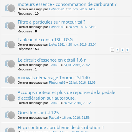
moteurs essence - consommation de carburant ?
Dernier message par
LioVar1961
«
21 nov. 2016, 14:08
Réponses :
10
Filtre à particules sur moteur tsi ?
Dernier message par
LioVar1961
«
20 nov. 2016, 23:10
Réponses :
8
Tableau de conso TSI - DSG
Dernier message par
LioVar1961
«
20 nov. 2016, 23:04
Réponses :
53
1
2
3
Le circuit d'essence en détail 1.6 r
Dernier message par
--Alex--
«
23 juil. 2016, 22:02
Réponses :
1
mauvais démarrage Touran TSI 140
Dernier message par
Flipounet69
«
21 juil. 2016, 12:06
Accoups moteur et plus de réponse de la pédale
d'accélération sur autoroute.
Dernier message par
--Alex--
«
26 avr. 2016, 22:12
Question sur tsi 125
Dernier message par
Pascal
«
16 avr. 2016, 21:56
Et ça continue : problème de distribution !!