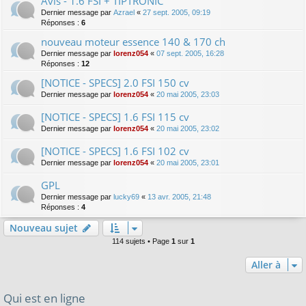
Avis - 1.6 FSI + TIPTRONIC
Dernier message par
Azrael
«
27 sept. 2005, 09:19
Réponses :
6
nouveau moteur essence 140 & 170 ch
Dernier message par
lorenz054
«
07 sept. 2005, 16:28
Réponses :
12
[NOTICE - SPECS] 2.0 FSI 150 cv
Dernier message par
lorenz054
«
20 mai 2005, 23:03
[NOTICE - SPECS] 1.6 FSI 115 cv
Dernier message par
lorenz054
«
20 mai 2005, 23:02
[NOTICE - SPECS] 1.6 FSI 102 cv
Dernier message par
lorenz054
«
20 mai 2005, 23:01
GPL
Dernier message par
lucky69
«
13 avr. 2005, 21:48
Réponses :
4
Nouveau sujet
114 sujets • Page
1
sur
1
Aller à
Qui est en ligne