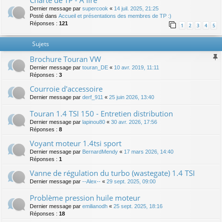
Charte de TP - A lire
Dernier message par
supercook
«
14 juil. 2025, 21:25
Posté dans
Accueil et présentations des membres de TP :)
Réponses :
121
1
2
3
4
5
Sujets
Brochure Touran VW
Dernier message par
touran_DE
«
10 avr. 2019, 11:11
Réponses :
3
Courroie d'accessoire
Dernier message par
derf_911
«
25 juin 2026, 13:40
Touran 1.4 TSI 150 - Entretien distribution
Dernier message par
lapinou80
«
30 avr. 2026, 17:56
Réponses :
8
Voyant moteur 1.4tsi sport
Dernier message par
BernardMendy
«
17 mars 2026, 14:40
Réponses :
1
Vanne de régulation du turbo (wastegate) 1.4 TSI
Dernier message par
--Alex--
«
29 sept. 2025, 09:00
Problème pression huile moteur
Dernier message par
emilianodh
«
25 sept. 2025, 18:16
Réponses :
18