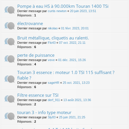
Pompe à eau HS à 90.000km Touran 1400 TSi
Dernier message par
curtis newton
«
20 juin 2023, 13:51
Réponses :
1
électrovanne
Dernier message par
nikolao
«
01 févr. 2023, 20:01
Bruit métallique, cliquetis au ralenti.
Dernier message par
Flo43
«
07 oct. 2022, 21:11
Réponses :
6
perte de puissance
Dernier message par
veve
«
01 déc. 2021, 15:26
Réponses :
4
Touran 3 essence : moteur 1.0 TSI 115 suffisant ?
fiable ?
Dernier message par
sageHR
«
25 oct. 2021, 13:23
Réponses :
6
Filtre essence sur TSI
Dernier message par
derf_911
«
13 août 2021, 13:36
Réponses :
2
touran 3 - info type moteur
Dernier message par
Sly83
«
25 juin 2021, 21:25
Réponses :
2