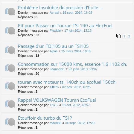
Problème insoluble de pression d'huile ...
Dernier message par
Azrael
«
19 sept. 2014, 16:02
Réponses :
6
Kit pour Passer un Touran TSI 140 au FlexFuel
Dernier message par
Flexible
«
17 juin 2014, 13:18
Réponses :
33
1
2
Passage d'un TDI105 au un TSI105
Dernier message par
Alpas
«
25 mars 2014, 19:39
Réponses :
13
Consommation sur 15000 kms, essence 1.6 l 102 ch.
Dernier message par
Jeannot91
«
22 janv. 2013, 23:07
Réponses :
20
touran avec moteur tsi 140ch ou écofuel 150ch
Dernier message par
siffer6
«
02 nov. 2012, 16:25
Réponses :
2
Rappel VOLKSWAGEN Touran EcoFuel
Dernier message par
Thx-2
«
18 oct. 2012, 18:57
Réponses :
2
Etouffoir du turbo du TSI ?
Dernier message par
mdc888
«
04 sept. 2012, 17:29
Réponses :
1