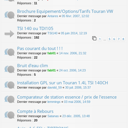
Réponses :
11
Brochure Equipement/Options/Tarifs Touran VW
Dernier message par
Antares
«
05 févr. 2007, 12:02
Réponses :
2
TSI 140 ou TDI105
Dernier message par
TSI140
«
05 juin 2014, 12:19
Réponses :
192
1
5
6
7
8
…
Pas courant du tout ! ! !
Dernier message par
fab01
«
14 nov. 2006, 21:32
Réponses :
22
Bruit d'eau clim
Dernier message par
fab01
«
24 oct. 2006, 14:23
Réponses :
5
Installation GPL sur un Touran 1.4L TSI 140CH
Dernier message par
davidd_59
«
30 juil. 2006, 15:37
Comparateur de station essence / prix de l'essence
Dernier message par
lemmings
«
03 mai 2006, 14:59
Compte à Rebours
Dernier message par
Satanas
«
23 déc. 2005, 13:48
Réponses :
20