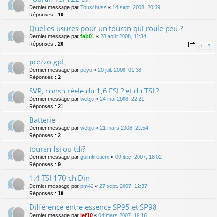
Dernier message par
Touschuss
«
14 sept. 2008, 20:59
Réponses :
16
Quelles usures pour un touran qui roule peu ?
Dernier message par
fab01
«
28 août 2008, 11:34
Réponses :
26
1
2
prezzo gpl
Dernier message par
peyo
«
20 juil. 2008, 01:38
Réponses :
2
SVP, conso réele du 1,6 FSI ? et du TSI ?
Dernier message par
webjo
«
24 mai 2008, 22:21
Réponses :
21
Batterie
Dernier message par
webjo
«
21 mars 2008, 22:54
Réponses :
2
touran fsi ou tdi?
Dernier message par
guimbretiere
«
09 déc. 2007, 18:02
Réponses :
9
1.4 TSI 170 ch Din
Dernier message par
pm42
«
27 sept. 2007, 12:37
Réponses :
18
Différence entre essence SP95 et SP98
Dernier message par
jef10
«
04 mars 2007, 19:16