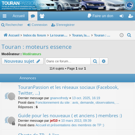
TouranPassion
Accueil
Faire un don
Le forum des propriétaires ou futurs acquéreurs du Volkswagen Touran
cc
Rechercher
or
Connexion
e
S’enregistrer
on
’e
ès
u
m
ne
nr
R
Accueil
Index du forum
Le touran dans ses versions I (V1 V2 V3) et II ...
Touran, la mécanique : moteurs, boites, transmissions, freins, direction, roues
Touran : moteurs essence
e
ra
m
br
xi
eg
Touran : moteurs essence
c
pi
s
es
on
ist
Modérateur :
Modérateurs
h
Rechercher
Recherche av
Nouveau sujet
de
re
e
r
114 sujets • Page
1
sur
1
r
c
Annonces
h
TouranPassion et les réseaux sociaux (Facebook,
e
Twitter, ...)
r
Dernier message par
gnanvofredy
«
13 oct. 2025, 16:19
Posté dans
Fonctionnement du site : avis, demande, observations, ...
Réponses :
6
Guide pour les nouveaux ( et anciens ) membres :)
Dernier message par
jef10
«
10 mars 2013, 09:39
Posté dans
Accueil et présentations des membres de TP :)