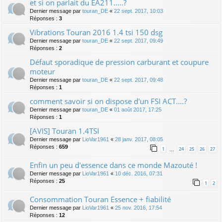
et si on parlait du EA211.....?
Dernier message par
touran_DE
«
22 sept. 2017, 10:03
Réponses :
3
Vibrations Touran 2016 1.4 tsi 150 dsg
Dernier message par
touran_DE
«
22 sept. 2017, 09:49
Réponses :
2
Défaut sporadique de pression carburant et coupure
moteur
Dernier message par
touran_DE
«
22 sept. 2017, 09:48
Réponses :
1
comment savoir si on dispose d'un FSI ACT....?
Dernier message par
touran_DE
«
01 août 2017, 17:25
Réponses :
1
[AVIS] Touran 1.4TSI
Dernier message par
LioVar1961
«
28 janv. 2017, 08:05
Réponses :
659
1
24
25
26
27
…
Enfin un peu d'essence dans ce monde Mazouté !
Dernier message par
LioVar1961
«
10 déc. 2016, 07:31
Réponses :
25
1
2
Consommation Touran Essence + fiabilité
Dernier message par
LioVar1961
«
25 nov. 2016, 17:54
Réponses :
12