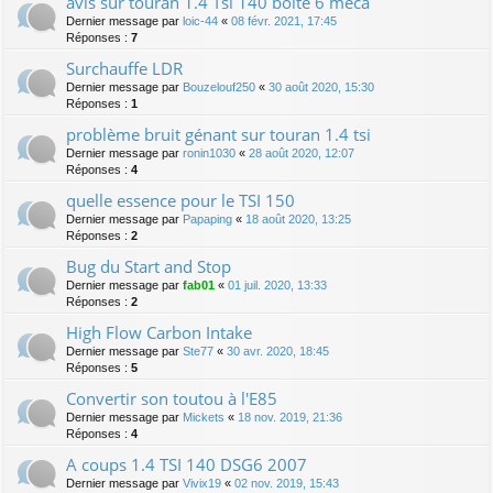
avis sur touran 1.4 Tsi 140 boite 6 méca
Dernier message par
loic-44
«
08 févr. 2021, 17:45
Réponses :
7
Surchauffe LDR
Dernier message par
Bouzelouf250
«
30 août 2020, 15:30
Réponses :
1
problème bruit génant sur touran 1.4 tsi
Dernier message par
ronin1030
«
28 août 2020, 12:07
Réponses :
4
quelle essence pour le TSI 150
Dernier message par
Papaping
«
18 août 2020, 13:25
Réponses :
2
Bug du Start and Stop
Dernier message par
fab01
«
01 juil. 2020, 13:33
Réponses :
2
High Flow Carbon Intake
Dernier message par
Ste77
«
30 avr. 2020, 18:45
Réponses :
5
Convertir son toutou à l'E85
Dernier message par
Mickets
«
18 nov. 2019, 21:36
Réponses :
4
A coups 1.4 TSI 140 DSG6 2007
Dernier message par
Vivix19
«
02 nov. 2019, 15:43