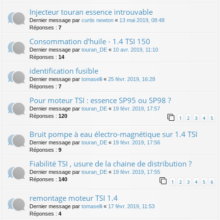
Injecteur touran essence introuvable
Dernier message par
curtis newton
«
13 mai 2019, 08:48
Réponses :
7
Consommation d'huile - 1.4 TSI 150
Dernier message par
touran_DE
«
10 avr. 2019, 11:10
Réponses :
14
identification fusible
Dernier message par
tomaselli
«
25 févr. 2019, 16:28
Réponses :
7
Pour moteur TSI : essence SP95 ou SP98 ?
Dernier message par
touran_DE
«
19 févr. 2019, 17:57
Réponses :
120
1
2
3
4
5
Bruit pompe à eau électro-magnétique sur 1.4 TSI
Dernier message par
touran_DE
«
19 févr. 2019, 17:56
Réponses :
9
Fiabilité TSI , usure de la chaine de distribution ?
Dernier message par
touran_DE
«
19 févr. 2019, 17:55
Réponses :
140
1
2
3
4
5
6
remontage moteur TSI 1.4
Dernier message par
tomaselli
«
17 févr. 2019, 11:53
Réponses :
4