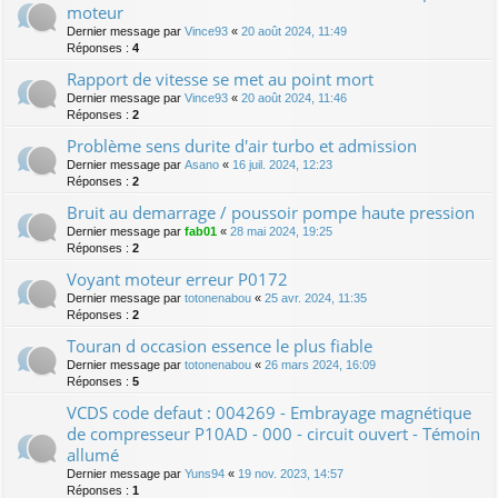
moteur
Dernier message par
Vince93
«
20 août 2024, 11:49
Réponses :
4
Rapport de vitesse se met au point mort
Dernier message par
Vince93
«
20 août 2024, 11:46
Réponses :
2
Problème sens durite d'air turbo et admission
Dernier message par
Asano
«
16 juil. 2024, 12:23
Réponses :
2
Bruit au demarrage / poussoir pompe haute pression
Dernier message par
fab01
«
28 mai 2024, 19:25
Réponses :
2
Voyant moteur erreur P0172
Dernier message par
totonenabou
«
25 avr. 2024, 11:35
Réponses :
2
Touran d occasion essence le plus fiable
Dernier message par
totonenabou
«
26 mars 2024, 16:09
Réponses :
5
VCDS code defaut : 004269 - Embrayage magnétique
de compresseur P10AD - 000 - circuit ouvert - Témoin
allumé
Dernier message par
Yuns94
«
19 nov. 2023, 14:57
Réponses :
1