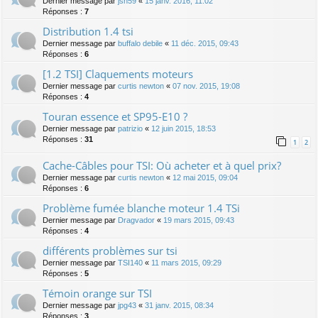
Dernier message par
jsn59
«
15 janv. 2016, 11:02
Réponses :
7
Distribution 1.4 tsi
Dernier message par
buffalo debile
«
11 déc. 2015, 09:43
Réponses :
6
[1.2 TSI] Claquements moteurs
Dernier message par
curtis newton
«
07 nov. 2015, 19:08
Réponses :
4
Touran essence et SP95-E10 ?
Dernier message par
patrizio
«
12 juin 2015, 18:53
Réponses :
31
1
2
Cache-Câbles pour TSI: Où acheter et à quel prix?
Dernier message par
curtis newton
«
12 mai 2015, 09:04
Réponses :
6
Problème fumée blanche moteur 1.4 TSi
Dernier message par
Dragvador
«
19 mars 2015, 09:43
Réponses :
4
différents problèmes sur tsi
Dernier message par
TSI140
«
11 mars 2015, 09:29
Réponses :
5
Témoin orange sur TSI
Dernier message par
jpg43
«
31 janv. 2015, 08:34
Réponses :
3