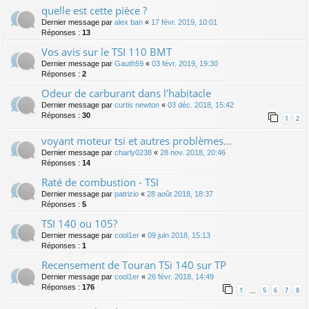
quelle est cette pièce ?
Dernier message par
alex ban
«
17 févr. 2019, 10:01
Réponses :
13
Vos avis sur le TSI 110 BMT
Dernier message par
Gauth59
«
03 févr. 2019, 19:30
Réponses :
2
Odeur de carburant dans l'habitacle
Dernier message par
curtis newton
«
03 déc. 2018, 15:42
Réponses :
30
1
2
voyant moteur tsi et autres problèmes...
Dernier message par
charly0238
«
28 nov. 2018, 20:46
Réponses :
14
Raté de combustion - TSI
Dernier message par
patrizio
«
28 août 2018, 18:37
Réponses :
5
TSI 140 ou 105?
Dernier message par
cool1er
«
09 juin 2018, 15:13
Réponses :
1
Recensement de Touran TSi 140 sur TP
Dernier message par
cool1er
«
26 févr. 2018, 14:49
Réponses :
176
1
5
6
7
8
…