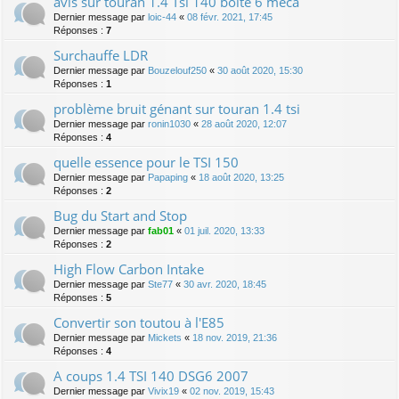
avis sur touran 1.4 Tsi 140 boite 6 méca
Dernier message par
loic-44
«
08 févr. 2021, 17:45
Réponses :
7
Surchauffe LDR
Dernier message par
Bouzelouf250
«
30 août 2020, 15:30
Réponses :
1
problème bruit génant sur touran 1.4 tsi
Dernier message par
ronin1030
«
28 août 2020, 12:07
Réponses :
4
quelle essence pour le TSI 150
Dernier message par
Papaping
«
18 août 2020, 13:25
Réponses :
2
Bug du Start and Stop
Dernier message par
fab01
«
01 juil. 2020, 13:33
Réponses :
2
High Flow Carbon Intake
Dernier message par
Ste77
«
30 avr. 2020, 18:45
Réponses :
5
Convertir son toutou à l'E85
Dernier message par
Mickets
«
18 nov. 2019, 21:36
Réponses :
4
A coups 1.4 TSI 140 DSG6 2007
Dernier message par
Vivix19
«
02 nov. 2019, 15:43