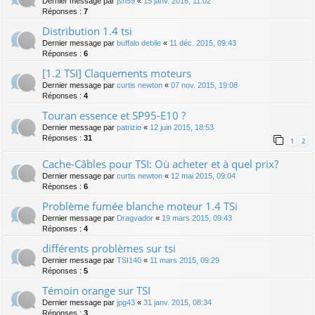
Dernier message par
jsn59
«
15 janv. 2016, 11:02
Réponses :
7
Distribution 1.4 tsi
Dernier message par
buffalo debile
«
11 déc. 2015, 09:43
Réponses :
6
[1.2 TSI] Claquements moteurs
Dernier message par
curtis newton
«
07 nov. 2015, 19:08
Réponses :
4
Touran essence et SP95-E10 ?
Dernier message par
patrizio
«
12 juin 2015, 18:53
Réponses :
31
1
2
Cache-Câbles pour TSI: Où acheter et à quel prix?
Dernier message par
curtis newton
«
12 mai 2015, 09:04
Réponses :
6
Problème fumée blanche moteur 1.4 TSi
Dernier message par
Dragvador
«
19 mars 2015, 09:43
Réponses :
4
différents problèmes sur tsi
Dernier message par
TSI140
«
11 mars 2015, 09:29
Réponses :
5
Témoin orange sur TSI
Dernier message par
jpg43
«
31 janv. 2015, 08:34
Réponses :
3