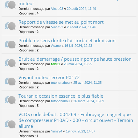
moteur
Dernier message par
Vince93
«
20 août 2024, 11:49
Réponses :
4
Rapport de vitesse se met au point mort
Dernier message par
Vince93
«
20 août 2024, 11:46
Réponses :
2
Problème sens durite d'air turbo et admission
Dernier message par
Asano
«
16 juil. 2024, 12:23
Réponses :
2
Bruit au demarrage / poussoir pompe haute pression
Dernier message par
fab01
«
28 mai 2024, 19:25
Réponses :
2
Voyant moteur erreur P0172
Dernier message par
totonenabou
«
25 avr. 2024, 11:35
Réponses :
2
Touran d occasion essence le plus fiable
Dernier message par
totonenabou
«
26 mars 2024, 16:09
Réponses :
5
VCDS code defaut : 004269 - Embrayage magnétique
de compresseur P10AD - 000 - circuit ouvert - Témoin
allumé
Dernier message par
Yuns94
«
19 nov. 2023, 14:57
Réponses :
1