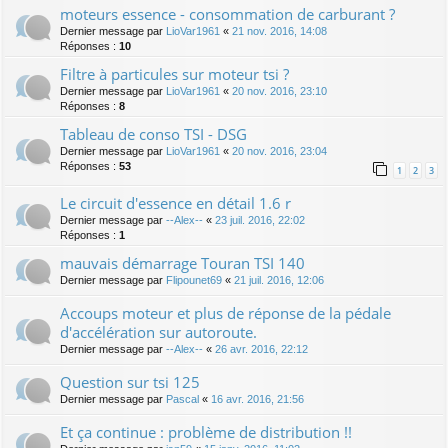
moteurs essence - consommation de carburant ?
Dernier message par
LioVar1961
«
21 nov. 2016, 14:08
Réponses :
10
Filtre à particules sur moteur tsi ?
Dernier message par
LioVar1961
«
20 nov. 2016, 23:10
Réponses :
8
Tableau de conso TSI - DSG
Dernier message par
LioVar1961
«
20 nov. 2016, 23:04
Réponses :
53
1
2
3
Le circuit d'essence en détail 1.6 r
Dernier message par
--Alex--
«
23 juil. 2016, 22:02
Réponses :
1
mauvais démarrage Touran TSI 140
Dernier message par
Flipounet69
«
21 juil. 2016, 12:06
Accoups moteur et plus de réponse de la pédale
d'accélération sur autoroute.
Dernier message par
--Alex--
«
26 avr. 2016, 22:12
Question sur tsi 125
Dernier message par
Pascal
«
16 avr. 2016, 21:56
Et ça continue : problème de distribution !!