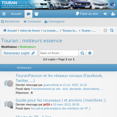
TouranPassion
Accueil
Faire un don
Le forum des propriétaires ou futurs acquéreurs du Volkswagen Touran
cc
Rechercher
or
Connexion
e
S’enregistrer
on
’e
ès
u
m
ne
nr
R
Accueil
Index du forum
Le touran dans ses versions I (V1 V2 V3) et II ...
Touran, la mécanique : moteurs, boites, transmissions, freins, direction, roues
Touran : moteurs essence
e
ra
m
br
xi
eg
Touran : moteurs essence
c
pi
s
es
on
ist
Modérateur :
Modérateurs
h
Rechercher
Recherche av
Nouveau sujet
de
re
e
r
114 sujets • Page
1
sur
1
r
c
Annonces
h
TouranPassion et les réseaux sociaux (Facebook,
e
Twitter, ...)
r
Dernier message par
gnanvofredy
«
13 oct. 2025, 16:19
Posté dans
Fonctionnement du site : avis, demande, observations, ...
Réponses :
6
Guide pour les nouveaux ( et anciens ) membres :)
Dernier message par
jef10
«
10 mars 2013, 09:39
Posté dans
Accueil et présentations des membres de TP :)