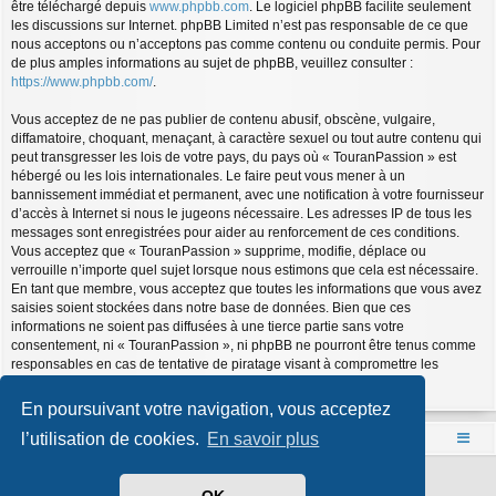
être téléchargé depuis
www.phpbb.com
. Le logiciel phpBB facilite seulement
les discussions sur Internet. phpBB Limited n’est pas responsable de ce que
nous acceptons ou n’acceptons pas comme contenu ou conduite permis. Pour
de plus amples informations au sujet de phpBB, veuillez consulter :
https://www.phpbb.com/
.
Vous acceptez de ne pas publier de contenu abusif, obscène, vulgaire,
diffamatoire, choquant, menaçant, à caractère sexuel ou tout autre contenu qui
peut transgresser les lois de votre pays, du pays où « TouranPassion » est
hébergé ou les lois internationales. Le faire peut vous mener à un
bannissement immédiat et permanent, avec une notification à votre fournisseur
d’accès à Internet si nous le jugeons nécessaire. Les adresses IP de tous les
messages sont enregistrées pour aider au renforcement de ces conditions.
Vous acceptez que « TouranPassion » supprime, modifie, déplace ou
verrouille n’importe quel sujet lorsque nous estimons que cela est nécessaire.
En tant que membre, vous acceptez que toutes les informations que vous avez
saisies soient stockées dans notre base de données. Bien que ces
informations ne soient pas diffusées à une tierce partie sans votre
consentement, ni « TouranPassion », ni phpBB ne pourront être tenus comme
responsables en cas de tentative de piratage visant à compromettre les
données.
En poursuivant votre navigation, vous acceptez
l’utilisation de cookies.
En savoir plus
Accueil
Index du forum
Développé par
phpBB
® Forum Software © phpBB Limited
Style par
Arty
- phpBB 3.3 par MrGaby