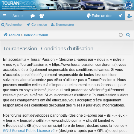
TouranPassion
Accueil
Faire un don
Le forum des propriétaires ou futurs acquéreurs du Volkswagen Touran
cc
Rechercher
or
Connexion
e
S’enregistrer
on
’e
ès
u
m
ne
nr
R
Accueil
Index du forum
e
ra
m
br
xi
eg
TouranPassion - Conditions d’utilisation
c
pi
s
es
on
ist
h
En accédant à « TouranPassion » (désigné ci-après par « nous », « notre »,
de
re
e
« nos », « TouranPassion », « https://www.touranpassion.com/forum »), vous
r
acceptez d’être légalement responsable des conditions suivantes. Si vous
r
c
n’acceptez pas d’être légalement responsable de toutes les conditions
suivantes, alors n’accédez pas et/ou n’utilisez pas « TouranPassion ». Nous
h
pouvons modifier celles-ci à n’importe quel moment et nous ferons tout pour
e
que vous en soyez informé, bien qu’il soit prudent de vérifier régulièrement
r
celles-ci par vous-même. Si vous continuez d’utiliser « TouranPassion » alors
que des changements ont été effectués, vous acceptez d’être légalement
responsable des conditions découlant des mises à jour et/ou modifications.
Nos forums sont développés par phpBB (désigné ci-après par « ils », « eux »,
« leur », « logiciel phpBB », « www.phpbb.com », « phpBB Limited »,
« Équipes phpBB ») qui est un script libre de forum, déclaré sous la licence «
GNU General Public License v2
» (désigné ci-après par « GPL ») et qui peut