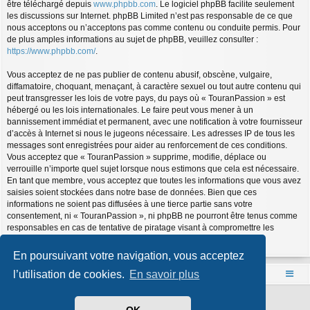
être téléchargé depuis
www.phpbb.com
. Le logiciel phpBB facilite seulement
les discussions sur Internet. phpBB Limited n’est pas responsable de ce que
nous acceptons ou n’acceptons pas comme contenu ou conduite permis. Pour
de plus amples informations au sujet de phpBB, veuillez consulter :
https://www.phpbb.com/
.
Vous acceptez de ne pas publier de contenu abusif, obscène, vulgaire,
diffamatoire, choquant, menaçant, à caractère sexuel ou tout autre contenu qui
peut transgresser les lois de votre pays, du pays où « TouranPassion » est
hébergé ou les lois internationales. Le faire peut vous mener à un
bannissement immédiat et permanent, avec une notification à votre fournisseur
d’accès à Internet si nous le jugeons nécessaire. Les adresses IP de tous les
messages sont enregistrées pour aider au renforcement de ces conditions.
Vous acceptez que « TouranPassion » supprime, modifie, déplace ou
verrouille n’importe quel sujet lorsque nous estimons que cela est nécessaire.
En tant que membre, vous acceptez que toutes les informations que vous avez
saisies soient stockées dans notre base de données. Bien que ces
informations ne soient pas diffusées à une tierce partie sans votre
consentement, ni « TouranPassion », ni phpBB ne pourront être tenus comme
responsables en cas de tentative de piratage visant à compromettre les
données.
En poursuivant votre navigation, vous acceptez
l’utilisation de cookies.
En savoir plus
Accueil
Index du forum
Développé par
phpBB
® Forum Software © phpBB Limited
Style par
Arty
- phpBB 3.3 par MrGaby