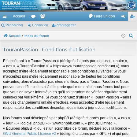
TouranPassion
Accueil
Faire un don
Le forum des propriétaires ou futurs acquéreurs du Volkswagen Touran
cc
Rechercher
or
Connexion
e
S’enregistrer
on
’e
ès
u
m
ne
nr
R
Accueil
Index du forum
e
ra
m
br
xi
eg
TouranPassion - Conditions d’utilisation
c
pi
s
es
on
ist
h
En accédant à « TouranPassion » (désigné ci-après par « nous », « notre »,
de
re
e
« nos », « TouranPassion », « https://www.touranpassion.com/forum »), vous
r
acceptez d’être légalement responsable des conditions suivantes. Si vous
r
c
n’acceptez pas d’être légalement responsable de toutes les conditions
suivantes, alors n’accédez pas et/ou n’utilisez pas « TouranPassion ». Nous
h
pouvons modifier celles-ci à n’importe quel moment et nous ferons tout pour
e
que vous en soyez informé, bien qu’il soit prudent de vérifier régulièrement
r
celles-ci par vous-même. Si vous continuez d’utiliser « TouranPassion » alors
que des changements ont été effectués, vous acceptez d’être légalement
responsable des conditions découlant des mises à jour et/ou modifications.
Nos forums sont développés par phpBB (désigné ci-après par « ils », « eux »,
« leur », « logiciel phpBB », « www.phpbb.com », « phpBB Limited »,
« Équipes phpBB ») qui est un script libre de forum, déclaré sous la licence «
GNU General Public License v2
» (désigné ci-après par « GPL ») et qui peut