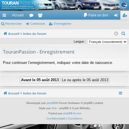
TouranPassion
Accueil
Faire un don
Le forum des propriétaires ou futurs acquéreurs du Volkswagen Touran
cc
Rechercher
or
Connexion
e
S’enregistrer
on
’e
ès
u
m
ne
nr
R
Accueil
Index du forum
e
ra
m
br
xi
eg
Langue :
c
pi
s
es
on
ist
TouranPassion - Enregistrement
h
de
re
e
Pour continuer l’enregistrement, indiquez votre date de naissance.
r
r
c
h
e
r
Accueil
Index du forum
Développé par
phpBB
® Forum Software © phpBB Limited
Style par
Arty
- phpBB 3.3 par MrGaby
Traduit par
phpBB-fr.com
Confidentialité
|
Conditions