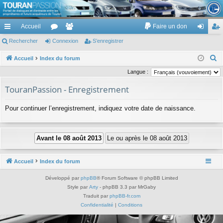
TouranPassion
Accueil
Faire un don
Le forum des propriétaires ou futurs acquéreurs du Volkswagen Touran
cc
Rechercher
or
Connexion
e
S’enregistrer
on
’e
ès
u
m
ne
nr
R
Accueil
Index du forum
e
ra
m
br
xi
eg
Langue :
c
pi
s
es
on
ist
TouranPassion - Enregistrement
h
de
re
e
Pour continuer l’enregistrement, indiquez votre date de naissance.
r
r
c
h
e
r
Accueil
Index du forum
Développé par
phpBB
® Forum Software © phpBB Limited
Style par
Arty
- phpBB 3.3 par MrGaby
Traduit par
phpBB-fr.com
Confidentialité
|
Conditions