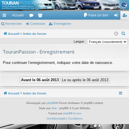
TouranPassion
Accueil
Faire un don
Le forum des propriétaires ou futurs acquéreurs du Volkswagen Touran
cc
Rechercher
or
Connexion
e
S’enregistrer
on
’e
ès
u
m
ne
nr
R
Accueil
Index du forum
e
ra
m
br
xi
eg
Langue :
c
pi
s
es
on
ist
TouranPassion - Enregistrement
h
de
re
e
Pour continuer l’enregistrement, indiquez votre date de naissance.
r
r
c
h
e
r
Accueil
Index du forum
Développé par
phpBB
® Forum Software © phpBB Limited
Style par
Arty
- phpBB 3.3 par MrGaby
Traduit par
phpBB-fr.com
Confidentialité
|
Conditions