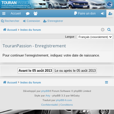
TouranPassion
Accueil
Faire un don
Le forum des propriétaires ou futurs acquéreurs du Volkswagen Touran
cc
Rechercher
or
Connexion
e
S’enregistrer
on
’e
ès
u
m
ne
nr
R
Accueil
Index du forum
e
ra
m
br
xi
eg
Langue :
c
pi
s
es
on
ist
TouranPassion - Enregistrement
h
de
re
e
Pour continuer l’enregistrement, indiquez votre date de naissance.
r
r
c
h
e
r
Accueil
Index du forum
Développé par
phpBB
® Forum Software © phpBB Limited
Style par
Arty
- phpBB 3.3 par MrGaby
Traduit par
phpBB-fr.com
Confidentialité
|
Conditions