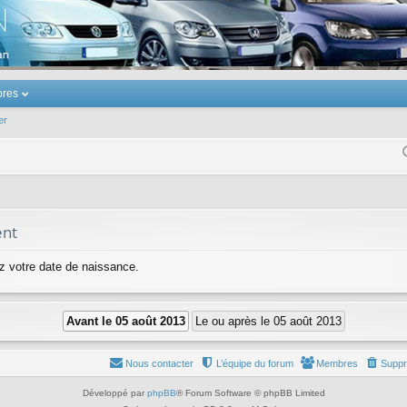
u Volkswagen Touran
res
er
ent
ez votre date de naissance.
Nous contacter
L’équipe du forum
Membres
Suppr
Développé par
phpBB
® Forum Software © phpBB Limited