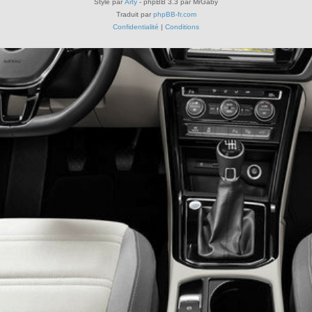
Style par
Arty
- phpBB 3.3 par MrGaby
Traduit par
phpBB-fr.com
Confidentialité
|
Conditions