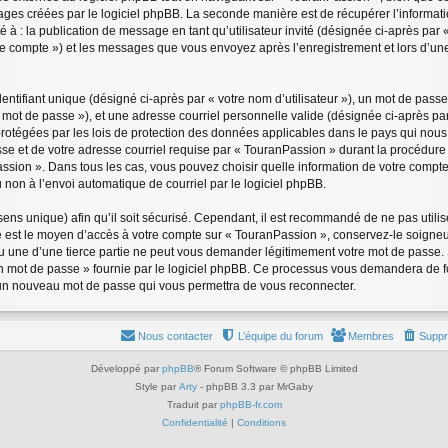
pages créées par le logiciel phpBB. La seconde manière est de récupérer l’informa
ité à : la publication de message en tant qu’utilisateur invité (désignée ci-après par
re compte ») et les messages que vous envoyez après l’enregistrement et lors d’un
tifiant unique (désigné ci-après par « votre nom d’utilisateur »), un mot de passe
 mot de passe »), et une adresse courriel personnelle valide (désignée ci-après par 
rotégées par les lois de protection des données applicables dans le pays qui nou
sse et de votre adresse courriel requise par « TouranPassion » durant la procédure 
assion ». Dans tous les cas, vous pouvez choisir quelle information de votre compt
 non à l’envoi automatique de courriel par le logiciel phpBB.
ens unique) afin qu’il soit sécurisé. Cependant, il est recommandé de ne pas util
asse est le moyen d’accès à votre compte sur « TouranPassion », conservez-le soig
u une d’une tierce partie ne peut vous demander légitimement votre mot de passe. 
mon mot de passe » fournie par le logiciel phpBB. Ce processus vous demandera de fou
a un nouveau mot de passe qui vous permettra de vous reconnecter.
Nous contacter
L’équipe du forum
Membres
Suppr
Développé par
phpBB
® Forum Software © phpBB Limited
Style par
Arty
- phpBB 3.3 par MrGaby
Traduit par
phpBB-fr.com
Confidentialité
|
Conditions