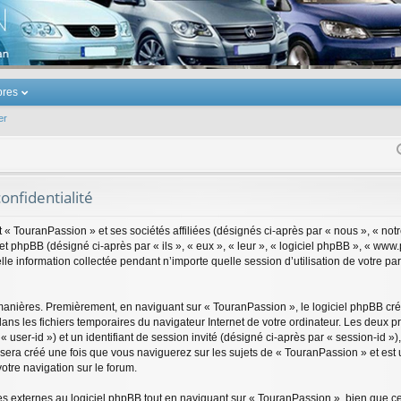
u Volkswagen Touran
res
er
onfidentialité
 « TouranPassion » et ses sociétés affiliées (désignés ci-après par « nous », « not
t phpBB (désigné ci-après par « ils », « eux », « leur », « logiciel phpBB », « ww
le information collectée pendant n’importe quelle session d’utilisation de votre pa
manières. Premièrement, en naviguant sur « TouranPassion », le logiciel phpBB cré
s dans les fichiers temporaires du navigateur Internet de votre ordinateur. Les deux
ar « user-id ») et un identifiant de session invité (désigné ci-après par « session-id
sera créé une fois que vous naviguerez sur les sujets de « TouranPassion » et est ut
otre navigation sur le forum.
 externes au logiciel phpBB tout en naviguant sur « TouranPassion », bien que ce