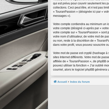
qui est prévu pour couvrir seulement les 
collectons. Ceci peut être, et n’est pas lim
« TouranPassion » (désignée ici par « vot
messages »).
Votre compte contiendra au minimum un iden
votre compte (désigné ci-après par « votre
votre compte sur « TouranPassion » sont p
votre nom d’utilisateur, de votre mot de pa
ou non, reste à la discrétion de « TouranP
dans votre profil, vous pouvez souscrire ou
Votre mot de passe est crypté (hashage à s
sites Internet différents. Votre mot de p
affiliée de « TouranPassion », de phpBB o
pouvez utiliser la fonction « J’ai oublié 
courriel, alors le logiciel phpBB générer
Accueil
Index du forum