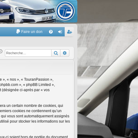
Faire un don
A
FA
on
’e
Q
ne
nr
Rechercher
Recherche avancée
xi
eg
on
ist
re
re », « nos », « TouranPassion »,
w.phpbb.com », « phpBB Limited »,
r
rt (désignée ci-après par « vos
era un certain nombre de cookies, qui
 premiers cookies ne contiennent qu’un
 »), qui vous sont automatiquement assignés
ilisé pour stocker les informations sur les
ux-ci soient hors de portée du document