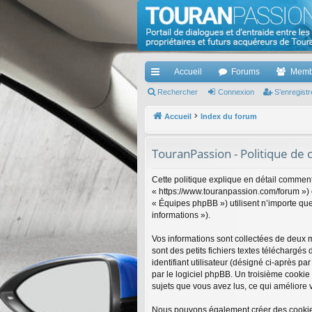
TouranPassion
Le forum des propriétaires ou futurs acquéreurs d
Accueil
Forums
Memb
cc
Rechercher
Connexion
S’enregistr
ès
Accueil
Index du forum
ra
TouranPassion - Politique de c
pi
de
Cette politique explique en détail comment
« https://www.touranpassion.com/forum ») e
« Équipes phpBB ») utilisent n’importe quel
informations »).
Vos informations sont collectées de deux 
sont des petits fichiers textes téléchargé
identifiant utilisateur (désigné ci-après p
par le logiciel phpBB. Un troisième cookie 
sujets que vous avez lus, ce qui améliore v
Nous pouvons également créer des cookies