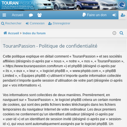
TouranPassion
Accueil
Faire un don
Le forum des propriétaires ou futurs acquéreurs du Volkswagen Touran
cc
Rechercher
or
Connexion
e
S’enregistrer
on
’e
ès
u
m
ne
nr
R
Accueil
Index du forum
e
ra
m
br
xi
eg
TouranPassion - Politique de confidentialité
c
pi
s
es
on
ist
h
Cette politique explique en détail comment « TouranPassion » et ses sociétés
de
re
e
affiliées (désignés ci-après par « nous », « notre », « nos », « TouranPassion »,
r
« https://www.touranpassion.com/forum ») et phpBB (désigné ci-après par
r
c
« ils », « eux », « leur », « logiciel phpBB », « www.phpbb.com », « phpBB
Limited », « Équipes phpBB ») utilisent n’importe quelle information collectée
h
pendant n’importe quelle session d’utilisation de votre part (désignée ci-après
e
par « vos informations »).
r
Vos informations sont collectées de deux manières. Premièrement, en
naviguant sur « TouranPassion », le logiciel phpBB créera un certain nombre
de cookies, qui sont des petits fichiers textes téléchargés dans les fichiers
temporaires du navigateur Internet de votre ordinateur. Les deux premiers
cookies ne contiennent qu’un identifiant utilisateur (désigné ci-après par
« user-id ») et un identifiant de session invité (désigné ci-après par « session-
id »), qui vous sont automatiquement assignés par le logiciel phpBB. Un