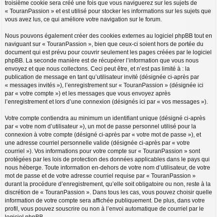
troisième cookie sera créé une fois que vous naviguerez sur les sujets de
« TouranPassion » et est utilisé pour stocker les informations sur les sujets que
vous avez lus, ce qui améliore votre navigation sur le forum.
Nous pouvons également créer des cookies externes au logiciel phpBB tout en
naviguant sur « TouranPassion », bien que ceux-ci soient hors de portée du
document qui est prévu pour couvrir seulement les pages créées par le logiciel
phpBB. La seconde manière est de récupérer l’information que vous nous
envoyez et que nous collectons. Ceci peut être, et n’est pas limité à : la
publication de message en tant qu’utilisateur invité (désignée ci-après par
« messages invités »), l’enregistrement sur « TouranPassion » (désignée ici
par « votre compte ») et les messages que vous envoyez après
l’enregistrement et lors d’une connexion (désignés ici par « vos messages »).
Votre compte contiendra au minimum un identifiant unique (désigné ci-après
par « votre nom d’utilisateur »), un mot de passe personnel utilisé pour la
connexion à votre compte (désigné ci-après par « votre mot de passe »), et
une adresse courriel personnelle valide (désignée ci-après par « votre
courriel »). Vos informations pour votre compte sur « TouranPassion » sont
protégées par les lois de protection des données applicables dans le pays qui
nous héberge. Toute information en-dehors de votre nom d’utilisateur, de votre
mot de passe et de votre adresse courriel requise par « TouranPassion »
durant la procédure d’enregistrement, qu’elle soit obligatoire ou non, reste à la
discrétion de « TouranPassion ». Dans tous les cas, vous pouvez choisir quelle
information de votre compte sera affichée publiquement. De plus, dans votre
profil, vous pouvez souscrire ou non à l’envoi automatique de courriel par le
logiciel phpBB.