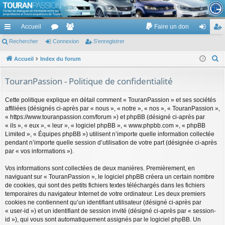
TouranPassion
Accueil
Faire un don
Le forum des propriétaires ou futurs acquéreurs du Volkswagen Touran
cc
Rechercher
or
Connexion
e
S’enregistrer
on
’e
ès
u
m
ne
nr
R
Accueil
Index du forum
e
ra
m
br
xi
eg
TouranPassion - Politique de confidentialité
c
pi
s
es
on
ist
h
Cette politique explique en détail comment « TouranPassion » et ses sociétés
de
re
e
affiliées (désignés ci-après par « nous », « notre », « nos », « TouranPassion »,
r
« https://www.touranpassion.com/forum ») et phpBB (désigné ci-après par
r
c
« ils », « eux », « leur », « logiciel phpBB », « www.phpbb.com », « phpBB
Limited », « Équipes phpBB ») utilisent n’importe quelle information collectée
h
pendant n’importe quelle session d’utilisation de votre part (désignée ci-après
e
par « vos informations »).
r
Vos informations sont collectées de deux manières. Premièrement, en
naviguant sur « TouranPassion », le logiciel phpBB créera un certain nombre
de cookies, qui sont des petits fichiers textes téléchargés dans les fichiers
temporaires du navigateur Internet de votre ordinateur. Les deux premiers
cookies ne contiennent qu’un identifiant utilisateur (désigné ci-après par
« user-id ») et un identifiant de session invité (désigné ci-après par « session-
id »), qui vous sont automatiquement assignés par le logiciel phpBB. Un