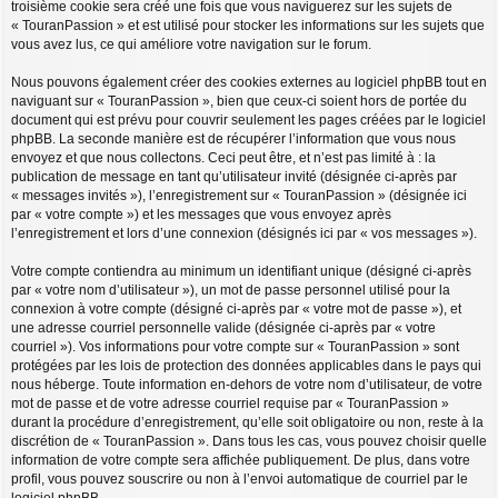
troisième cookie sera créé une fois que vous naviguerez sur les sujets de
« TouranPassion » et est utilisé pour stocker les informations sur les sujets que
vous avez lus, ce qui améliore votre navigation sur le forum.
Nous pouvons également créer des cookies externes au logiciel phpBB tout en
naviguant sur « TouranPassion », bien que ceux-ci soient hors de portée du
document qui est prévu pour couvrir seulement les pages créées par le logiciel
phpBB. La seconde manière est de récupérer l’information que vous nous
envoyez et que nous collectons. Ceci peut être, et n’est pas limité à : la
publication de message en tant qu’utilisateur invité (désignée ci-après par
« messages invités »), l’enregistrement sur « TouranPassion » (désignée ici
par « votre compte ») et les messages que vous envoyez après
l’enregistrement et lors d’une connexion (désignés ici par « vos messages »).
Votre compte contiendra au minimum un identifiant unique (désigné ci-après
par « votre nom d’utilisateur »), un mot de passe personnel utilisé pour la
connexion à votre compte (désigné ci-après par « votre mot de passe »), et
une adresse courriel personnelle valide (désignée ci-après par « votre
courriel »). Vos informations pour votre compte sur « TouranPassion » sont
protégées par les lois de protection des données applicables dans le pays qui
nous héberge. Toute information en-dehors de votre nom d’utilisateur, de votre
mot de passe et de votre adresse courriel requise par « TouranPassion »
durant la procédure d’enregistrement, qu’elle soit obligatoire ou non, reste à la
discrétion de « TouranPassion ». Dans tous les cas, vous pouvez choisir quelle
information de votre compte sera affichée publiquement. De plus, dans votre
profil, vous pouvez souscrire ou non à l’envoi automatique de courriel par le
logiciel phpBB.