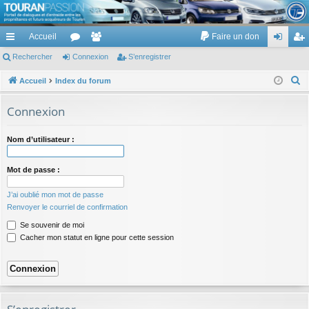
TouranPassion
Accueil
Faire un don
Le forum des propriétaires ou futurs acquéreurs du Volkswagen Touran
cc
Rechercher
or
Connexion
e
S’enregistrer
on
’e
ès
u
m
ne
nr
R
Accueil
Index du forum
e
ra
m
br
xi
eg
Connexion
c
pi
s
es
on
ist
h
Nom d’utilisateur :
de
re
e
r
r
Mot de passe :
c
h
J’ai oublié mon mot de passe
e
Renvoyer le courriel de confirmation
r
Se souvenir de moi
Cacher mon statut en ligne pour cette session