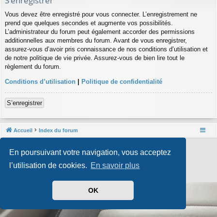
S’enregistrer
Vous devez être enregistré pour vous connecter. L’enregistrement ne
prend que quelques secondes et augmente vos possibilités.
L’administrateur du forum peut également accorder des permissions
additionnelles aux membres du forum. Avant de vous enregistrer,
assurez-vous d’avoir pris connaissance de nos conditions d’utilisation et
de notre politique de vie privée. Assurez-vous de bien lire tout le
règlement du forum.
Conditions d’utilisation
|
Politique de confidentialité
S’enregistrer
Accueil
Index du forum
Développé par
phpBB
® Forum Software © phpBB Limited
En poursuivant votre navigation, vous acceptez
Style par
Arty
- phpBB 3.3 par MrGaby
Traduit par
phpBB-fr.com
l’utilisation de cookies.
En savoir plus
Confidentialité
|
Conditions
OK