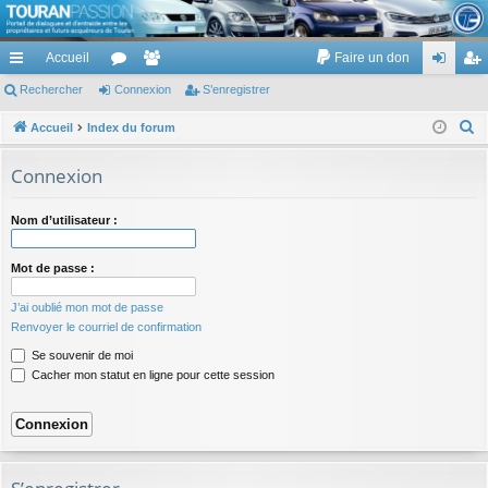
TouranPassion
Accueil
Faire un don
Le forum des propriétaires ou futurs acquéreurs du Volkswagen Touran
cc
Rechercher
or
Connexion
e
S’enregistrer
on
’e
ès
u
m
ne
nr
R
Accueil
Index du forum
e
ra
m
br
xi
eg
Connexion
c
pi
s
es
on
ist
h
Nom d’utilisateur :
de
re
e
r
r
Mot de passe :
c
h
J’ai oublié mon mot de passe
e
Renvoyer le courriel de confirmation
r
Se souvenir de moi
Cacher mon statut en ligne pour cette session