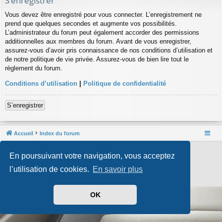
S’enregistrer
Vous devez être enregistré pour vous connecter. L’enregistrement ne
prend que quelques secondes et augmente vos possibilités.
L’administrateur du forum peut également accorder des permissions
additionnelles aux membres du forum. Avant de vous enregistrer,
assurez-vous d’avoir pris connaissance de nos conditions d’utilisation et
de notre politique de vie privée. Assurez-vous de bien lire tout le
règlement du forum.
Conditions d’utilisation
|
Politique de confidentialité
S’enregistrer
Accueil
Index du forum
Développé par
phpBB
® Forum Software © phpBB Limited
En poursuivant votre navigation, vous acceptez
Style par
Arty
- phpBB 3.3 par MrGaby
Traduit par
phpBB-fr.com
l’utilisation de cookies.
En savoir plus
Confidentialité
|
Conditions
OK