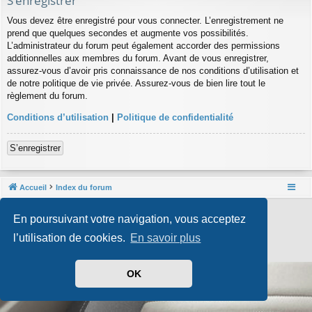
S’enregistrer
Vous devez être enregistré pour vous connecter. L’enregistrement ne
prend que quelques secondes et augmente vos possibilités.
L’administrateur du forum peut également accorder des permissions
additionnelles aux membres du forum. Avant de vous enregistrer,
assurez-vous d’avoir pris connaissance de nos conditions d’utilisation et
de notre politique de vie privée. Assurez-vous de bien lire tout le
règlement du forum.
Conditions d’utilisation
|
Politique de confidentialité
S’enregistrer
Accueil
Index du forum
Développé par
phpBB
® Forum Software © phpBB Limited
En poursuivant votre navigation, vous acceptez
Style par
Arty
- phpBB 3.3 par MrGaby
Traduit par
phpBB-fr.com
l’utilisation de cookies.
En savoir plus
Confidentialité
|
Conditions
OK