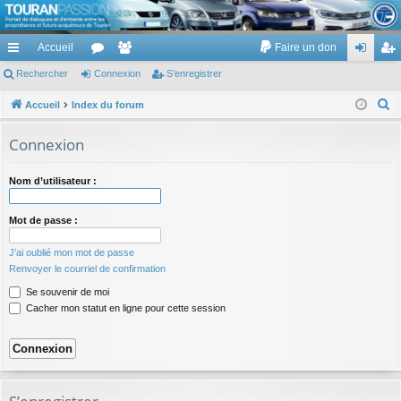
TouranPassion
Accueil
Faire un don
Le forum des propriétaires ou futurs acquéreurs du Volkswagen Touran
cc
Rechercher
or
Connexion
e
S’enregistrer
on
’e
ès
u
m
ne
nr
R
Accueil
Index du forum
e
ra
m
br
xi
eg
Connexion
c
pi
s
es
on
ist
h
Nom d’utilisateur :
de
re
e
r
r
Mot de passe :
c
h
J’ai oublié mon mot de passe
e
Renvoyer le courriel de confirmation
r
Se souvenir de moi
Cacher mon statut en ligne pour cette session