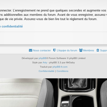
onnecter. L’enregistrement ne prend que quelques secondes et augmente vos po
s additionnelles aux membres du forum. Avant de vous enregistrer, assurez-
tique de vie privée. Assurez-vous de bien lire tout le règlement du forum.
 confidentialité
Nous contacter
L’équipe du forum
Membres
Suppr
Développé par
phpBB
® Forum Software © phpBB Limited
Style par
Arty
- phpBB 3.3 par MrGaby
Traduit par
phpBB-fr.com
Confidentialité
|
Conditions