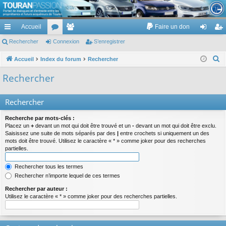
TouranPassion
Accueil
Faire un don
Le forum des propriétaires ou futurs acquéreurs du Volkswagen Touran
cc
Rechercher
or
Connexion
e
S’enregistrer
on
’e
ès
u
m
ne
nr
R
Accueil
Index du forum
Rechercher
e
ra
m
br
xi
eg
Rechercher
c
pi
s
es
on
ist
h
Rechercher
de
re
e
r
r
Recherche par mots-clés :
c
Placez un
+
devant un mot qui doit être trouvé et un
-
devant un mot qui doit être exclu.
Saisissez une suite de mots séparés par des
|
entre crochets si uniquement un des
h
mots doit être trouvé. Utilisez le caractère « * » comme joker pour des recherches
e
partielles.
r
Rechercher tous les termes
Rechercher n’importe lequel de ces termes
Rechercher par auteur :
Utilisez le caractère « * » comme joker pour des recherches partielles.