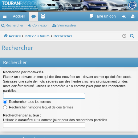
TouranPassion
Accueil
Faire un don
Le forum des propriétaires ou futurs acquéreurs du Volkswagen Touran
cc
Rechercher
or
Connexion
e
S’enregistrer
on
’e
ès
u
m
ne
nr
R
Accueil
Index du forum
Rechercher
e
ra
m
br
xi
eg
Rechercher
c
pi
s
es
on
ist
h
Rechercher
de
re
e
r
r
Recherche par mots-clés :
c
Placez un
+
devant un mot qui doit être trouvé et un
-
devant un mot qui doit être exclu.
Saisissez une suite de mots séparés par des
|
entre crochets si uniquement un des
h
mots doit être trouvé. Utilisez le caractère « * » comme joker pour des recherches
e
partielles.
r
Rechercher tous les termes
Rechercher n’importe lequel de ces termes
Rechercher par auteur :
Utilisez le caractère « * » comme joker pour des recherches partielles.