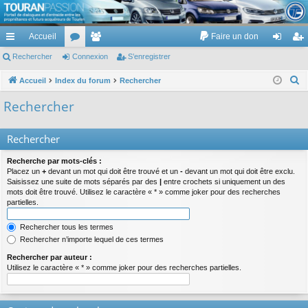
TouranPassion
Accueil
Faire un don
Le forum des propriétaires ou futurs acquéreurs du Volkswagen Touran
cc
Rechercher
or
Connexion
e
S’enregistrer
on
’e
ès
u
m
ne
nr
R
Accueil
Index du forum
Rechercher
e
ra
m
br
xi
eg
Rechercher
c
pi
s
es
on
ist
h
Rechercher
de
re
e
r
r
Recherche par mots-clés :
c
Placez un
+
devant un mot qui doit être trouvé et un
-
devant un mot qui doit être exclu.
Saisissez une suite de mots séparés par des
|
entre crochets si uniquement un des
h
mots doit être trouvé. Utilisez le caractère « * » comme joker pour des recherches
e
partielles.
r
Rechercher tous les termes
Rechercher n’importe lequel de ces termes
Rechercher par auteur :
Utilisez le caractère « * » comme joker pour des recherches partielles.