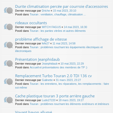
Durite climatisation percée par courroie d'accessoires
Dernier message par
Driche
«
15 mai 2023, 20:10
Posté dans
Touran : ventilation, chauffage, climatisation ...
rideaux occultants
Dernier message par
MITCH FAGUS
«
14 mai 2023, 16:30
Posté dans
Touran : les parties vitrées et autres éléments
problème affichage de vitesse
Dernier message par
fefe27
«
11 mai 2023, 14:58
Posté dans
Touran : problèmes touchant les équipements électriques et
électroniques
Présentation Jeanphidaub
Dernier message par
Jeanphidaub
«
10 mai 2023, 22:29
Posté dans
Accueil et présentations des membres de TP :)
Remplacement Turbo Touran 2.0 TDI 136 cv
Dernier message par
Galinette
«
31 mars 2023, 23:27
Posté dans
Touran : les entretiens, les réparations, les remplacements : faire
soi même
Cache plastique touran 3 porte arrière gauche
Dernier message par
Ludo27220
«
18 mars 2023, 19:27
Posté dans
Touran : problèmes touchant les éléments extérieurs et intérieurs
Voyant hayon allumé