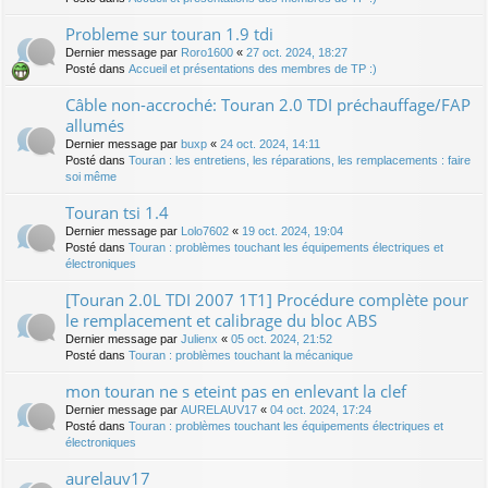
Probleme sur touran 1.9 tdi
Dernier message par
Roro1600
«
27 oct. 2024, 18:27
Posté dans
Accueil et présentations des membres de TP :)
Câble non-accroché: Touran 2.0 TDI préchauffage/FAP
allumés
Dernier message par
buxp
«
24 oct. 2024, 14:11
Posté dans
Touran : les entretiens, les réparations, les remplacements : faire
soi même
Touran tsi 1.4
Dernier message par
Lolo7602
«
19 oct. 2024, 19:04
Posté dans
Touran : problèmes touchant les équipements électriques et
électroniques
[Touran 2.0L TDI 2007 1T1] Procédure complète pour
le remplacement et calibrage du bloc ABS
Dernier message par
Julienx
«
05 oct. 2024, 21:52
Posté dans
Touran : problèmes touchant la mécanique
mon touran ne s eteint pas en enlevant la clef
Dernier message par
AURELAUV17
«
04 oct. 2024, 17:24
Posté dans
Touran : problèmes touchant les équipements électriques et
électroniques
aurelauv17