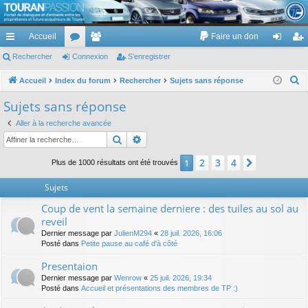
TouranPassion
Accueil
Faire un don
Le forum des propriétaires ou futurs acquéreurs du Volkswagen Touran
cc
Rechercher
or
Connexion
e
S’enregistrer
on
’e
ès
u
m
ne
nr
R
Accueil
Index du forum
Rechercher
Sujets sans réponse
e
ra
m
br
xi
eg
Sujets sans réponse
c
pi
s
es
on
ist
Aller à la recherche avancée
h
Rechercher
Recherche avancée
de
re
e
r
r
2
3
4
1
Suivante
Plus de 1000 résultats ont été trouvés
c
Sujets
h
e
Coup de vent la semaine derniere : des tuiles au sol au
r
reveil
Dernier message par
JulienM294
«
28 juil. 2026, 16:06
Posté dans
Petite pause au café d'à côté
Presentaion
Dernier message par
Wenrow
«
25 juil. 2026, 19:34
Posté dans
Accueil et présentations des membres de TP :)