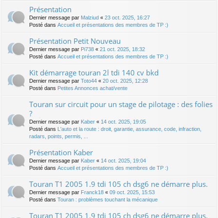
Présentation
Dernier message par
Malziud
«
23 oct. 2025, 16:27
Posté dans
Accueil et présentations des membres de TP :)
Présentation Petit Nouveau
Dernier message par
Pi738
«
21 oct. 2025, 18:32
Posté dans
Accueil et présentations des membres de TP :)
Kit démarrage touran 2l tdi 140 cv bkd
Dernier message par
Toto44
«
20 oct. 2025, 12:28
Posté dans
Petites Annonces achat/vente
Touran sur circuit pour un stage de pilotage : des folies
?
Dernier message par
Kaber
«
14 oct. 2025, 19:05
Posté dans
L'auto et la route : droit, garantie, assurance, code, infraction,
radars, points, permis, ...
Présentation Kaber
Dernier message par
Kaber
«
14 oct. 2025, 19:04
Posté dans
Accueil et présentations des membres de TP :)
Touran T1 2005 1.9 tdi 105 ch dsg6 ne démarre plus.
Dernier message par
Franck18
«
09 oct. 2025, 15:53
Posté dans
Touran : problèmes touchant la mécanique
Touran T1 2005 1.9 tdi 105 ch dsg6 ne démarre plus.