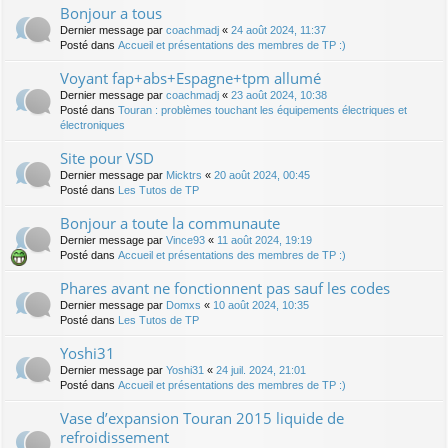
Bonjour a tous
Dernier message par
coachmadj
«
24 août 2024, 11:37
Posté dans
Accueil et présentations des membres de TP :)
Voyant fap+abs+Espagne+tpm allumé
Dernier message par
coachmadj
«
23 août 2024, 10:38
Posté dans
Touran : problèmes touchant les équipements électriques et
électroniques
Site pour VSD
Dernier message par
Micktrs
«
20 août 2024, 00:45
Posté dans
Les Tutos de TP
Bonjour a toute la communaute
Dernier message par
Vince93
«
11 août 2024, 19:19
Posté dans
Accueil et présentations des membres de TP :)
Phares avant ne fonctionnent pas sauf les codes
Dernier message par
Domxs
«
10 août 2024, 10:35
Posté dans
Les Tutos de TP
Yoshi31
Dernier message par
Yoshi31
«
24 juil. 2024, 21:01
Posté dans
Accueil et présentations des membres de TP :)
Vase d’expansion Touran 2015 liquide de
refroidissement