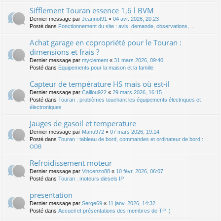
Sifflement Touran essence 1,6 l BVM
Dernier message par
Jeannot91
«
04 avr. 2026, 20:23
Posté dans
Fonctionnement du site : avis, demande, observations, ...
Achat garage en copropriété pour le Touran :
dimensions et frais ?
Dernier message par
myclement
«
31 mars 2026, 09:40
Posté dans
Equipements pour la maison et la famille
Capteur de température HS mais où est-il
Dernier message par
Caillou922
«
29 mars 2026, 16:15
Posté dans
Touran : problèmes touchant les équipements électriques et
électroniques
Jauges de gasoil et temperature
Dernier message par
Manu972
«
07 mars 2026, 19:14
Posté dans
Touran : tableau de bord, commandes et ordinateur de bord :
ODB
Refroidissement moteur
Dernier message par
Vincenzo88
«
10 févr. 2026, 06:07
Posté dans
Touran : moteurs diesels IP
presentation
Dernier message par
Serge69
«
11 janv. 2026, 14:32
Posté dans
Accueil et présentations des membres de TP :)