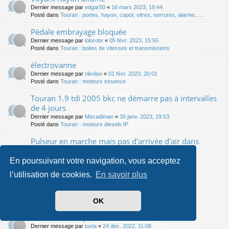
Dernier message par
edgar50
«
16 mars 2023, 19:44
Posté dans
Touran : portes, hayon, capot, vitres, serrures, alarme, ...
Pédale embrayage bloquée
Dernier message par
lolorobr
«
05 févr. 2023, 15:55
Posté dans
Touran : boites de vitesses et transmissions
électrovanne
Dernier message par
nikolao
«
01 févr. 2023, 20:01
Posté dans
Touran : moteurs essence
Touran 1.9 tdi 2005 bkc ne démarre pas à intervalles
de 4 jours
Dernier message par
Mecadiman
«
30 janv. 2023, 19:53
Posté dans
Touran : moteurs diesels IP
Pulseur en marche mais pas d'arrivée d'air dans
l'habitacle
En poursuivant votre navigation, vous acceptez
Dernier message par
samy
«
25 janv. 2023, 09:54
Posté dans
Touran : ventilation, chauffage, climatisation ...
l’utilisation de cookies.
En savoir plus
sur consommation essence
Dernier message par
anthonio2
«
01 janv. 2023, 18:22
OK
Posté dans
Touran : moteurs diesel CR
Clé ne marche plus !
Dernier message par
tuxla
«
24 déc. 2022, 11:08