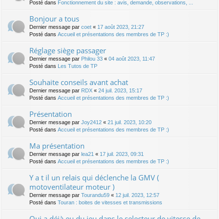
Posté dans
Fonctionnement du site : avis, demande, observations, ...
Bonjour a tous
Dernier message par
coet
«
17 août 2023, 21:27
Posté dans
Accueil et présentations des membres de TP :)
Réglage siège passager
Dernier message par
Philou 33
«
04 août 2023, 11:47
Posté dans
Les Tutos de TP
Souhaite conseils avant achat
Dernier message par
RDX
«
24 juil. 2023, 15:17
Posté dans
Accueil et présentations des membres de TP :)
Présentation
Dernier message par
Joy2412
«
21 juil. 2023, 10:20
Posté dans
Accueil et présentations des membres de TP :)
Ma présentation
Dernier message par
lea21
«
17 juil. 2023, 09:31
Posté dans
Accueil et présentations des membres de TP :)
Y a t il un relais qui déclenche la GMV (
motoventilateur moteur )
Dernier message par
Tourandu59
«
12 juil. 2023, 12:57
Posté dans
Touran : boites de vitesses et transmissions
Qui a déjà eu du jeu dans le selecteur de vitesse de