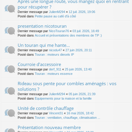
Après une longue route, vous mangez quoi en rentrant
pour récupérer ?
Dernier message par
JulienM294
«
12 juil. 2026, 19:06
Posté dans
Petite pause au café d'à côté
presentation nicotouran
Dernier message par
NicoTouran76
«
03 juil. 2026, 16:49
Posté dans
Accueil et présentations des membres de TP :)
Un touran qui me hante...
Dernier message par
nicodu47
«
27 juin 2026, 20:11
Posté dans
Touran : moteurs diesels IP
Courroie d'accessoire
Dernier message par
derf_911
«
25 juin 2026, 13:40
Posté dans
Touran : moteurs essence
Rideau sous pente pour combles aménagés : vos
solutions ?
Dernier message par
JulienM294
«
05 juin 2026, 21:39
Posté dans
Equipements pour la maison et la famille
Unité de contrôle chauffage
Dernier message par
Vincent31
«
16 mai 2026, 18:42
Posté dans
Touran : ventilation, chauffage, climatisation ...
Présentation nouveau membre