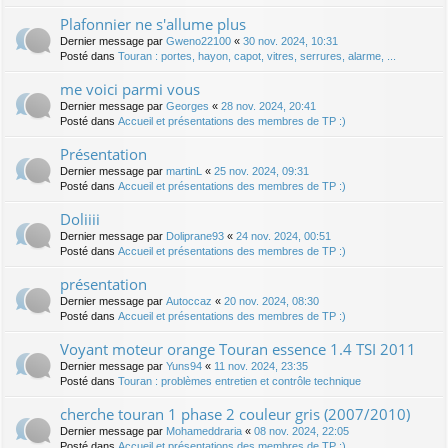
Plafonnier ne s'allume plus
Dernier message par
Gweno22100
«
30 nov. 2024, 10:31
Posté dans
Touran : portes, hayon, capot, vitres, serrures, alarme, ...
me voici parmi vous
Dernier message par
Georges
«
28 nov. 2024, 20:41
Posté dans
Accueil et présentations des membres de TP :)
Présentation
Dernier message par
martinL
«
25 nov. 2024, 09:31
Posté dans
Accueil et présentations des membres de TP :)
Doliiii
Dernier message par
Doliprane93
«
24 nov. 2024, 00:51
Posté dans
Accueil et présentations des membres de TP :)
présentation
Dernier message par
Autoccaz
«
20 nov. 2024, 08:30
Posté dans
Accueil et présentations des membres de TP :)
Voyant moteur orange Touran essence 1.4 TSI 2011
Dernier message par
Yuns94
«
11 nov. 2024, 23:35
Posté dans
Touran : problèmes entretien et contrôle technique
cherche touran 1 phase 2 couleur gris (2007/2010)
Dernier message par
Mohameddraria
«
08 nov. 2024, 22:05
Posté dans
Accueil et présentations des membres de TP :)