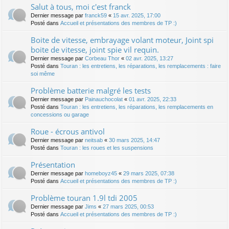
Salut à tous, moi c'est franck
Dernier message par
franck59
«
15 avr. 2025, 17:00
Posté dans
Accueil et présentations des membres de TP :)
Boite de vitesse, embrayage volant moteur, Joint spi
boite de vitesse, joint spie vil requin.
Dernier message par
Corbeau Thor
«
02 avr. 2025, 13:27
Posté dans
Touran : les entretiens, les réparations, les remplacements : faire
soi même
Problème batterie malgré les tests
Dernier message par
Painauchocolat
«
01 avr. 2025, 22:33
Posté dans
Touran : les entretiens, les réparations, les remplacements en
concessions ou garage
Roue - écrous antivol
Dernier message par
neitsab
«
30 mars 2025, 14:47
Posté dans
Touran : les roues et les suspensions
Présentation
Dernier message par
homeboyz45
«
29 mars 2025, 07:38
Posté dans
Accueil et présentations des membres de TP :)
Problème touran 1.9l tdi 2005
Dernier message par
Jims
«
27 mars 2025, 00:53
Posté dans
Accueil et présentations des membres de TP :)