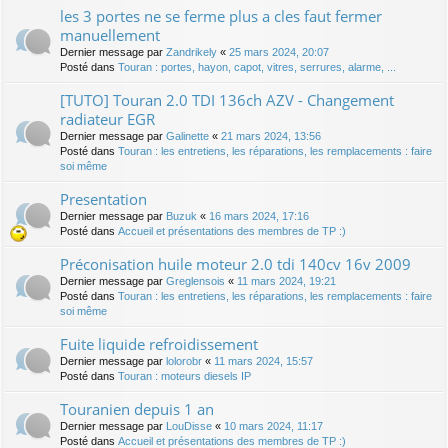
les 3 portes ne se ferme plus a cles faut fermer
manuellement
Dernier message par
Zandrikely
«
25 mars 2024, 20:07
Posté dans
Touran : portes, hayon, capot, vitres, serrures, alarme, ...
[TUTO] Touran 2.0 TDI 136ch AZV - Changement
radiateur EGR
Dernier message par
Galinette
«
21 mars 2024, 13:56
Posté dans
Touran : les entretiens, les réparations, les remplacements : faire
soi même
Presentation
Dernier message par
Buzuk
«
16 mars 2024, 17:16
Posté dans
Accueil et présentations des membres de TP :)
Préconisation huile moteur 2.0 tdi 140cv 16v 2009
Dernier message par
Greglensois
«
11 mars 2024, 19:21
Posté dans
Touran : les entretiens, les réparations, les remplacements : faire
soi même
Fuite liquide refroidissement
Dernier message par
lolorobr
«
11 mars 2024, 15:57
Posté dans
Touran : moteurs diesels IP
Touranien depuis 1 an
Dernier message par
LouDisse
«
10 mars 2024, 11:17
Posté dans
Accueil et présentations des membres de TP :)