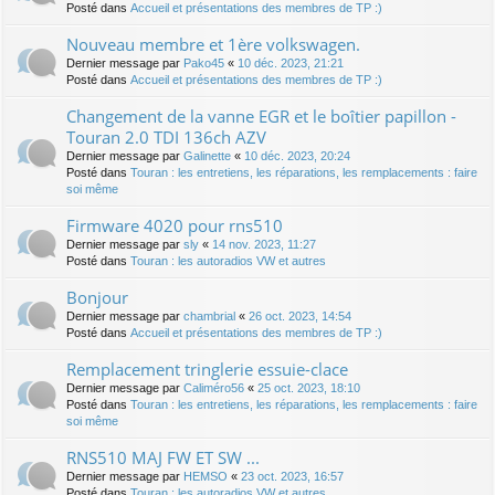
Posté dans
Accueil et présentations des membres de TP :)
Nouveau membre et 1ère volkswagen.
Dernier message par
Pako45
«
10 déc. 2023, 21:21
Posté dans
Accueil et présentations des membres de TP :)
Changement de la vanne EGR et le boîtier papillon -
Touran 2.0 TDI 136ch AZV
Dernier message par
Galinette
«
10 déc. 2023, 20:24
Posté dans
Touran : les entretiens, les réparations, les remplacements : faire
soi même
Firmware 4020 pour rns510
Dernier message par
sly
«
14 nov. 2023, 11:27
Posté dans
Touran : les autoradios VW et autres
Bonjour
Dernier message par
chambrial
«
26 oct. 2023, 14:54
Posté dans
Accueil et présentations des membres de TP :)
Remplacement tringlerie essuie-clace
Dernier message par
Caliméro56
«
25 oct. 2023, 18:10
Posté dans
Touran : les entretiens, les réparations, les remplacements : faire
soi même
RNS510 MAJ FW ET SW ...
Dernier message par
HEMSO
«
23 oct. 2023, 16:57
Posté dans
Touran : les autoradios VW et autres