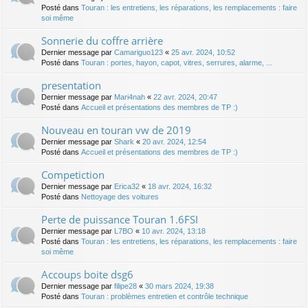
Posté dans
Touran : les entretiens, les réparations, les remplacements : faire
soi même
Sonnerie du coffre arrière
Dernier message par
Camariguo123
«
25 avr. 2024, 10:52
Posté dans
Touran : portes, hayon, capot, vitres, serrures, alarme, ...
presentation
Dernier message par
Mari4nah
«
22 avr. 2024, 20:47
Posté dans
Accueil et présentations des membres de TP :)
Nouveau en touran vw de 2019
Dernier message par
Shark
«
20 avr. 2024, 12:54
Posté dans
Accueil et présentations des membres de TP :)
Competiction
Dernier message par
Erica32
«
18 avr. 2024, 16:32
Posté dans
Nettoyage des voitures
Perte de puissance Touran 1.6FSI
Dernier message par
L7BO
«
10 avr. 2024, 13:18
Posté dans
Touran : les entretiens, les réparations, les remplacements : faire
soi même
Accoups boite dsg6
Dernier message par
filipe28
«
30 mars 2024, 19:38
Posté dans
Touran : problèmes entretien et contrôle technique