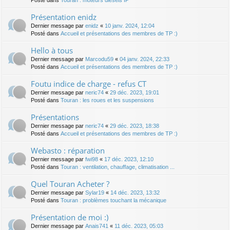
Posté dans
Touran : moteurs diesels IP
Présentation enidz
Dernier message par
enidz
«
10 janv. 2024, 12:04
Posté dans
Accueil et présentations des membres de TP :)
Hello à tous
Dernier message par
Marcodu59
«
04 janv. 2024, 22:33
Posté dans
Accueil et présentations des membres de TP :)
Foutu indice de charge - refus CT
Dernier message par
neric74
«
29 déc. 2023, 19:01
Posté dans
Touran : les roues et les suspensions
Présentations
Dernier message par
neric74
«
29 déc. 2023, 18:38
Posté dans
Accueil et présentations des membres de TP :)
Webasto : réparation
Dernier message par
fwi98
«
17 déc. 2023, 12:10
Posté dans
Touran : ventilation, chauffage, climatisation ...
Quel Touran Acheter ?
Dernier message par
Sylar19
«
14 déc. 2023, 13:32
Posté dans
Touran : problèmes touchant la mécanique
Présentation de moi :)
Dernier message par
Anais741
«
11 déc. 2023, 05:03