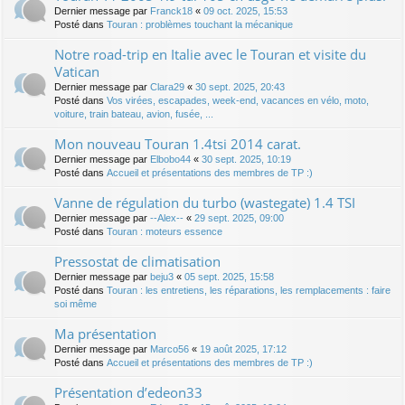
Dernier message par
Franck18
«
09 oct. 2025, 15:53
Posté dans
Touran : problèmes touchant la mécanique
Notre road-trip en Italie avec le Touran et visite du
Vatican
Dernier message par
Clara29
«
30 sept. 2025, 20:43
Posté dans
Vos virées, escapades, week-end, vacances en vélo, moto,
voiture, train bateau, avion, fusée, ...
Mon nouveau Touran 1.4tsi 2014 carat.
Dernier message par
Elbobo44
«
30 sept. 2025, 10:19
Posté dans
Accueil et présentations des membres de TP :)
Vanne de régulation du turbo (wastegate) 1.4 TSI
Dernier message par
--Alex--
«
29 sept. 2025, 09:00
Posté dans
Touran : moteurs essence
Pressostat de climatisation
Dernier message par
beju3
«
05 sept. 2025, 15:58
Posté dans
Touran : les entretiens, les réparations, les remplacements : faire
soi même
Ma présentation
Dernier message par
Marco56
«
19 août 2025, 17:12
Posté dans
Accueil et présentations des membres de TP :)
Présentation d’edeon33