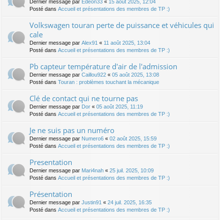
Dernier message par
Edeon33
«
15 août 2025, 12:04
Posté dans
Accueil et présentations des membres de TP :)
Volkswagen touran perte de puissance et véhicules qui
cale
Dernier message par
Alex91
«
11 août 2025, 13:04
Posté dans
Accueil et présentations des membres de TP :)
Pb capteur température d'air de l'admission
Dernier message par
Caillou922
«
05 août 2025, 13:08
Posté dans
Touran : problèmes touchant la mécanique
Clé de contact qui ne tourne pas
Dernier message par
Dor
«
05 août 2025, 11:19
Posté dans
Accueil et présentations des membres de TP :)
Je ne suis pas un numéro
Dernier message par
Numero6
«
02 août 2025, 15:59
Posté dans
Accueil et présentations des membres de TP :)
Presentation
Dernier message par
Mari4nah
«
25 juil. 2025, 10:09
Posté dans
Accueil et présentations des membres de TP :)
Présentation
Dernier message par
Justin91
«
24 juil. 2025, 16:35
Posté dans
Accueil et présentations des membres de TP :)