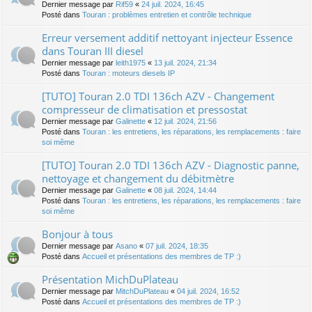
Dernier message par
Rif59
«
24 juil. 2024, 16:45
Posté dans
Touran : problèmes entretien et contrôle technique
Erreur versement additif nettoyant injecteur Essence
dans Touran III diesel
Dernier message par
leith1975
«
13 juil. 2024, 21:34
Posté dans
Touran : moteurs diesels IP
[TUTO] Touran 2.0 TDI 136ch AZV - Changement
compresseur de climatisation et pressostat
Dernier message par
Galinette
«
12 juil. 2024, 21:56
Posté dans
Touran : les entretiens, les réparations, les remplacements : faire
soi même
[TUTO] Touran 2.0 TDI 136ch AZV - Diagnostic panne,
nettoyage et changement du débitmètre
Dernier message par
Galinette
«
08 juil. 2024, 14:44
Posté dans
Touran : les entretiens, les réparations, les remplacements : faire
soi même
Bonjour à tous
Dernier message par
Asano
«
07 juil. 2024, 18:35
Posté dans
Accueil et présentations des membres de TP :)
Présentation MichDuPlateau
Dernier message par
MitchDuPlateau
«
04 juil. 2024, 16:52
Posté dans
Accueil et présentations des membres de TP :)