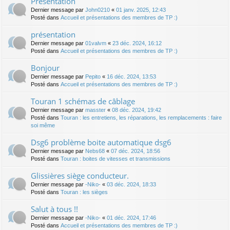
Présentation
Dernier message par
John0210
«
01 janv. 2025, 12:43
Posté dans
Accueil et présentations des membres de TP :)
présentation
Dernier message par
01valvm
«
23 déc. 2024, 16:12
Posté dans
Accueil et présentations des membres de TP :)
Bonjour
Dernier message par
Pepito
«
16 déc. 2024, 13:53
Posté dans
Accueil et présentations des membres de TP :)
Touran 1 schémas de câblage
Dernier message par
masster
«
08 déc. 2024, 19:42
Posté dans
Touran : les entretiens, les réparations, les remplacements : faire
soi même
Dsg6 problème boite automatique dsg6
Dernier message par
Nebs68
«
07 déc. 2024, 18:56
Posté dans
Touran : boites de vitesses et transmissions
Glissières siège conducteur.
Dernier message par
-Niko-
«
03 déc. 2024, 18:33
Posté dans
Touran : les sièges
Salut à tous !!
Dernier message par
-Niko-
«
01 déc. 2024, 17:46
Posté dans
Accueil et présentations des membres de TP :)