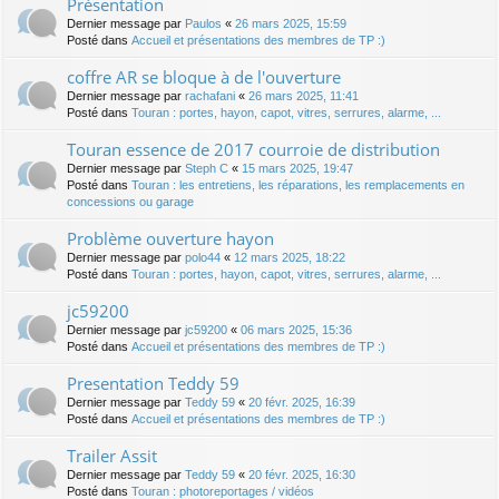
Présentation
Dernier message par
Paulos
«
26 mars 2025, 15:59
Posté dans
Accueil et présentations des membres de TP :)
coffre AR se bloque à de l'ouverture
Dernier message par
rachafani
«
26 mars 2025, 11:41
Posté dans
Touran : portes, hayon, capot, vitres, serrures, alarme, ...
Touran essence de 2017 courroie de distribution
Dernier message par
Steph C
«
15 mars 2025, 19:47
Posté dans
Touran : les entretiens, les réparations, les remplacements en
concessions ou garage
Problème ouverture hayon
Dernier message par
polo44
«
12 mars 2025, 18:22
Posté dans
Touran : portes, hayon, capot, vitres, serrures, alarme, ...
jc59200
Dernier message par
jc59200
«
06 mars 2025, 15:36
Posté dans
Accueil et présentations des membres de TP :)
Presentation Teddy 59
Dernier message par
Teddy 59
«
20 févr. 2025, 16:39
Posté dans
Accueil et présentations des membres de TP :)
Trailer Assit
Dernier message par
Teddy 59
«
20 févr. 2025, 16:30
Posté dans
Touran : photoreportages / vidéos