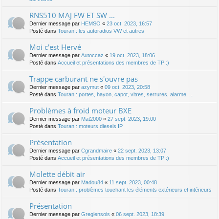
RNS510 MAJ FW ET SW ...
Dernier message par
HEMSO
«
23 oct. 2023, 16:57
Posté dans
Touran : les autoradios VW et autres
Moi c'est Hervé
Dernier message par
Autoccaz
«
19 oct. 2023, 18:06
Posté dans
Accueil et présentations des membres de TP :)
Trappe carburant ne s'ouvre pas
Dernier message par
azymut
«
09 oct. 2023, 20:58
Posté dans
Touran : portes, hayon, capot, vitres, serrures, alarme, ...
Problèmes à froid moteur BXE
Dernier message par
Mat2000
«
27 sept. 2023, 19:00
Posté dans
Touran : moteurs diesels IP
Présentation
Dernier message par
Cgrandmaire
«
22 sept. 2023, 13:07
Posté dans
Accueil et présentations des membres de TP :)
Molette débit air
Dernier message par
Madou84
«
11 sept. 2023, 00:48
Posté dans
Touran : problèmes touchant les éléments extérieurs et intérieurs
Présentation
Dernier message par
Greglensois
«
06 sept. 2023, 18:39