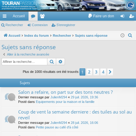
TouranPassion
Accueil
Faire un don
Le forum des propriétaires ou futurs acquéreurs du Volkswagen Touran
cc
Rechercher
or
Connexion
e
S’enregistrer
on
’e
ès
u
m
ne
nr
R
Accueil
Index du forum
Rechercher
Sujets sans réponse
e
ra
m
br
xi
eg
Sujets sans réponse
c
pi
s
es
on
ist
Aller à la recherche avancée
h
Rechercher
Recherche avancée
de
re
e
r
r
2
3
4
1
Suivante
Plus de 1000 résultats ont été trouvés
c
Sujets
h
e
Salon a refaire, on part sur des tons neutres ?
r
Dernier message par
JulienM294
«
29 juil. 2026, 19:36
Posté dans
Equipements pour la maison et la famille
Coup de vent la semaine derniere : des tuiles au sol au
reveil
Dernier message par
JulienM294
«
28 juil. 2026, 16:06
Posté dans
Petite pause au café d'à côté