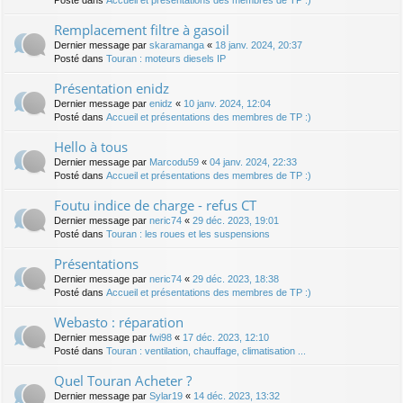
Posté dans
Accueil et présentations des membres de TP :)
Remplacement filtre à gasoil
Dernier message par
skaramanga
«
18 janv. 2024, 20:37
Posté dans
Touran : moteurs diesels IP
Présentation enidz
Dernier message par
enidz
«
10 janv. 2024, 12:04
Posté dans
Accueil et présentations des membres de TP :)
Hello à tous
Dernier message par
Marcodu59
«
04 janv. 2024, 22:33
Posté dans
Accueil et présentations des membres de TP :)
Foutu indice de charge - refus CT
Dernier message par
neric74
«
29 déc. 2023, 19:01
Posté dans
Touran : les roues et les suspensions
Présentations
Dernier message par
neric74
«
29 déc. 2023, 18:38
Posté dans
Accueil et présentations des membres de TP :)
Webasto : réparation
Dernier message par
fwi98
«
17 déc. 2023, 12:10
Posté dans
Touran : ventilation, chauffage, climatisation ...
Quel Touran Acheter ?
Dernier message par
Sylar19
«
14 déc. 2023, 13:32