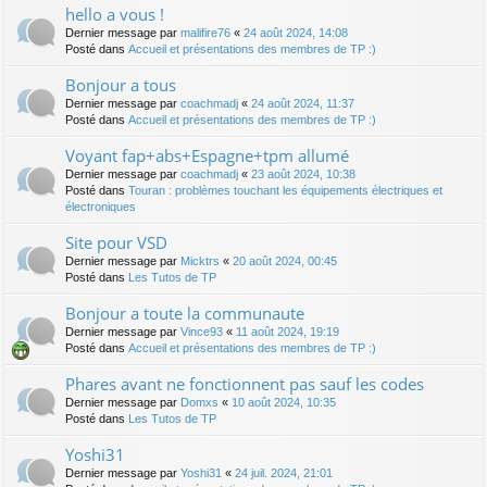
hello a vous !
Dernier message par
malifire76
«
24 août 2024, 14:08
Posté dans
Accueil et présentations des membres de TP :)
Bonjour a tous
Dernier message par
coachmadj
«
24 août 2024, 11:37
Posté dans
Accueil et présentations des membres de TP :)
Voyant fap+abs+Espagne+tpm allumé
Dernier message par
coachmadj
«
23 août 2024, 10:38
Posté dans
Touran : problèmes touchant les équipements électriques et
électroniques
Site pour VSD
Dernier message par
Micktrs
«
20 août 2024, 00:45
Posté dans
Les Tutos de TP
Bonjour a toute la communaute
Dernier message par
Vince93
«
11 août 2024, 19:19
Posté dans
Accueil et présentations des membres de TP :)
Phares avant ne fonctionnent pas sauf les codes
Dernier message par
Domxs
«
10 août 2024, 10:35
Posté dans
Les Tutos de TP
Yoshi31
Dernier message par
Yoshi31
«
24 juil. 2024, 21:01