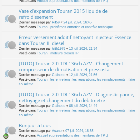
Posté dans
Accueil et présentations des membres de TP :)
Vase d’expansion Touran 2015 liquide de
refroidissement
Dernier message par
Rif59
«
24 juil. 2024, 16:45
Posté dans
Touran : problèmes entretien et contrôle technique
Erreur versement additif nettoyant injecteur Essence
dans Touran III diesel
Dernier message par
leith1975
«
13 juil. 2024, 21:34
Posté dans
Touran : moteurs diesels IP
[TUTO] Touran 2.0 TDI 136ch AZV - Changement
compresseur de climatisation et pressostat
Dernier message par
Galinette
«
12 juil. 2024, 21:56
Posté dans
Touran : les entretiens, les réparations, les remplacements : faire
soi même
[TUTO] Touran 2.0 TDI 136ch AZV - Diagnostic panne,
nettoyage et changement du débitmètre
Dernier message par
Galinette
«
08 juil. 2024, 14:44
Posté dans
Touran : les entretiens, les réparations, les remplacements : faire
soi même
Bonjour à tous
Dernier message par
Asano
«
07 juil. 2024, 18:35
Posté dans
Accueil et présentations des membres de TP :)