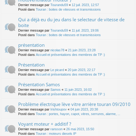
Dernier message par
Tourandu59
«
12 juil. 2023, 12:57
Posté dans
Touran : boites de vitesses et transmissions
Qui a déjà eu du jeu dans le selecteur de vitesse de
boite
Dernier message par
Tourandu59
«
11 juil. 2023, 19:06
Posté dans
Touran : boites de vitesses et transmissions
présentation
Dernier message par
nicolas78
«
21 juin 2023, 23:28
Posté dans
Accueil et présentations des membres de TP :)
Présentation
Dernier message par
Le picard
«
20 juin 2023, 22:17
Posté dans
Accueil et présentations des membres de TP :)
Présentation Samos
Dernier message par
Samos
«
11 juin 2023, 16:02
Posté dans
Accueil et présentations des membres de TP :)
Problème électrique lève vitre arrière touran 09/2010
Dernier message par
Irishtoupov
«
04 juin 2023, 20:38
Posté dans
Touran : portes, hayon, capot, vitres, serrures, alarme, ...
Voyant moteur + additif ?
Dernier message par
ransson
«
26 mai 2023, 15:50
Posté dans
Touran : moteurs diesels IP