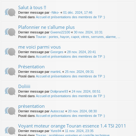
Salut à tous !!
Dernier message par
-Niko-
«
01 déc. 2024, 17:46
Posté dans
Accueil et présentations des membres de TP :)
Plafonnier ne s'allume plus
Dernier message par
Gweno22100
«
30 nov. 2024, 10:31
Posté dans
Touran : portes, hayon, capot, vitres, serrures, alarme, ...
me voici parmi vous
Dernier message par
Georges
«
28 nov. 2024, 20:41
Posté dans
Accueil et présentations des membres de TP :)
Présentation
Dernier message par
martinL
«
25 nov. 2024, 09:31
Posté dans
Accueil et présentations des membres de TP :)
Doliiii
Dernier message par
Doliprane93
«
24 nov. 2024, 00:51
Posté dans
Accueil et présentations des membres de TP :)
présentation
Dernier message par
Autoccaz
«
20 nov. 2024, 08:30
Posté dans
Accueil et présentations des membres de TP :)
Voyant moteur orange Touran essence 1.4 TSI 2011
Dernier message par
Yuns94
«
11 nov. 2024, 23:35
Posté dans
Touran : problèmes entretien et contrôle technique