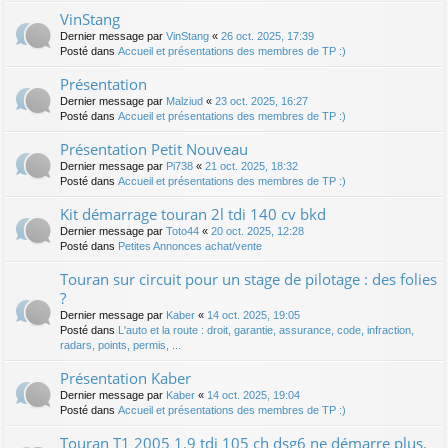
VinStang
Dernier message par
VinStang
«
26 oct. 2025, 17:39
Posté dans
Accueil et présentations des membres de TP :)
Présentation
Dernier message par
Malziud
«
23 oct. 2025, 16:27
Posté dans
Accueil et présentations des membres de TP :)
Présentation Petit Nouveau
Dernier message par
Pi738
«
21 oct. 2025, 18:32
Posté dans
Accueil et présentations des membres de TP :)
Kit démarrage touran 2l tdi 140 cv bkd
Dernier message par
Toto44
«
20 oct. 2025, 12:28
Posté dans
Petites Annonces achat/vente
Touran sur circuit pour un stage de pilotage : des folies
?
Dernier message par
Kaber
«
14 oct. 2025, 19:05
Posté dans
L'auto et la route : droit, garantie, assurance, code, infraction,
radars, points, permis, ...
Présentation Kaber
Dernier message par
Kaber
«
14 oct. 2025, 19:04
Posté dans
Accueil et présentations des membres de TP :)
Touran T1 2005 1.9 tdi 105 ch dsg6 ne démarre plus.