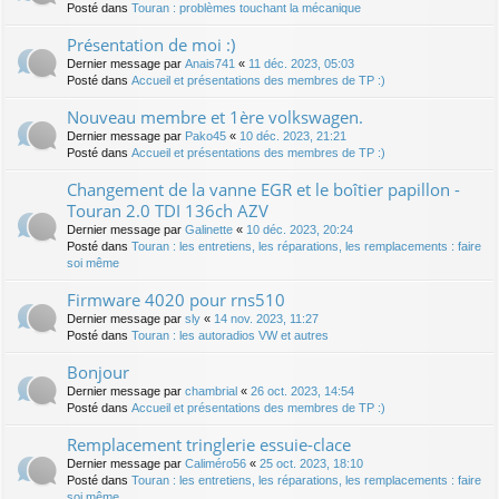
Posté dans
Touran : problèmes touchant la mécanique
Présentation de moi :)
Dernier message par
Anais741
«
11 déc. 2023, 05:03
Posté dans
Accueil et présentations des membres de TP :)
Nouveau membre et 1ère volkswagen.
Dernier message par
Pako45
«
10 déc. 2023, 21:21
Posté dans
Accueil et présentations des membres de TP :)
Changement de la vanne EGR et le boîtier papillon -
Touran 2.0 TDI 136ch AZV
Dernier message par
Galinette
«
10 déc. 2023, 20:24
Posté dans
Touran : les entretiens, les réparations, les remplacements : faire
soi même
Firmware 4020 pour rns510
Dernier message par
sly
«
14 nov. 2023, 11:27
Posté dans
Touran : les autoradios VW et autres
Bonjour
Dernier message par
chambrial
«
26 oct. 2023, 14:54
Posté dans
Accueil et présentations des membres de TP :)
Remplacement tringlerie essuie-clace
Dernier message par
Caliméro56
«
25 oct. 2023, 18:10
Posté dans
Touran : les entretiens, les réparations, les remplacements : faire
soi même