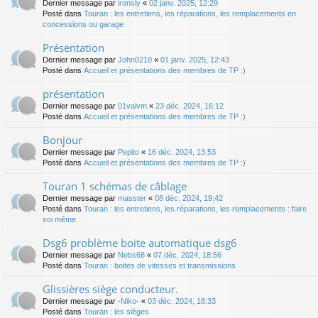
Dernier message par
ironsly
«
02 janv. 2025, 12:29
Posté dans
Touran : les entretiens, les réparations, les remplacements en
concessions ou garage
Présentation
Dernier message par
John0210
«
01 janv. 2025, 12:43
Posté dans
Accueil et présentations des membres de TP :)
présentation
Dernier message par
01valvm
«
23 déc. 2024, 16:12
Posté dans
Accueil et présentations des membres de TP :)
Bonjour
Dernier message par
Pepito
«
16 déc. 2024, 13:53
Posté dans
Accueil et présentations des membres de TP :)
Touran 1 schémas de câblage
Dernier message par
masster
«
08 déc. 2024, 19:42
Posté dans
Touran : les entretiens, les réparations, les remplacements : faire
soi même
Dsg6 problème boite automatique dsg6
Dernier message par
Nebs68
«
07 déc. 2024, 18:56
Posté dans
Touran : boites de vitesses et transmissions
Glissières siège conducteur.
Dernier message par
-Niko-
«
03 déc. 2024, 18:33
Posté dans
Touran : les sièges