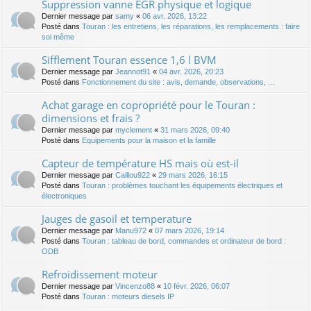
Suppression vanne EGR physique et logique
Dernier message par
samy
«
06 avr. 2026, 13:22
Posté dans
Touran : les entretiens, les réparations, les remplacements : faire
soi même
Sifflement Touran essence 1,6 l BVM
Dernier message par
Jeannot91
«
04 avr. 2026, 20:23
Posté dans
Fonctionnement du site : avis, demande, observations, ...
Achat garage en copropriété pour le Touran :
dimensions et frais ?
Dernier message par
myclement
«
31 mars 2026, 09:40
Posté dans
Equipements pour la maison et la famille
Capteur de température HS mais où est-il
Dernier message par
Caillou922
«
29 mars 2026, 16:15
Posté dans
Touran : problèmes touchant les équipements électriques et
électroniques
Jauges de gasoil et temperature
Dernier message par
Manu972
«
07 mars 2026, 19:14
Posté dans
Touran : tableau de bord, commandes et ordinateur de bord :
ODB
Refroidissement moteur
Dernier message par
Vincenzo88
«
10 févr. 2026, 06:07
Posté dans
Touran : moteurs diesels IP