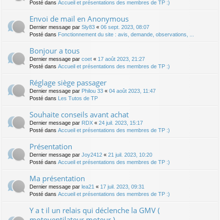
Posté dans
Accueil et présentations des membres de TP :)
Envoi de mail en Anonymous
Dernier message par
Sly83
«
06 sept. 2023, 08:07
Posté dans
Fonctionnement du site : avis, demande, observations, ...
Bonjour a tous
Dernier message par
coet
«
17 août 2023, 21:27
Posté dans
Accueil et présentations des membres de TP :)
Réglage siège passager
Dernier message par
Philou 33
«
04 août 2023, 11:47
Posté dans
Les Tutos de TP
Souhaite conseils avant achat
Dernier message par
RDX
«
24 juil. 2023, 15:17
Posté dans
Accueil et présentations des membres de TP :)
Présentation
Dernier message par
Joy2412
«
21 juil. 2023, 10:20
Posté dans
Accueil et présentations des membres de TP :)
Ma présentation
Dernier message par
lea21
«
17 juil. 2023, 09:31
Posté dans
Accueil et présentations des membres de TP :)
Y a t il un relais qui déclenche la GMV (
motoventilateur moteur )