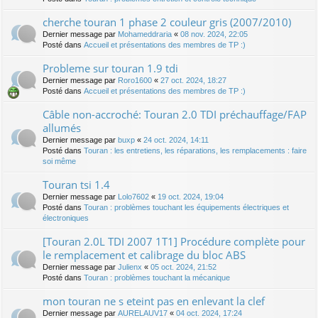
cherche touran 1 phase 2 couleur gris (2007/2010)
Dernier message par
Mohameddraria
«
08 nov. 2024, 22:05
Posté dans
Accueil et présentations des membres de TP :)
Probleme sur touran 1.9 tdi
Dernier message par
Roro1600
«
27 oct. 2024, 18:27
Posté dans
Accueil et présentations des membres de TP :)
Câble non-accroché: Touran 2.0 TDI préchauffage/FAP
allumés
Dernier message par
buxp
«
24 oct. 2024, 14:11
Posté dans
Touran : les entretiens, les réparations, les remplacements : faire
soi même
Touran tsi 1.4
Dernier message par
Lolo7602
«
19 oct. 2024, 19:04
Posté dans
Touran : problèmes touchant les équipements électriques et
électroniques
[Touran 2.0L TDI 2007 1T1] Procédure complète pour
le remplacement et calibrage du bloc ABS
Dernier message par
Julienx
«
05 oct. 2024, 21:52
Posté dans
Touran : problèmes touchant la mécanique
mon touran ne s eteint pas en enlevant la clef
Dernier message par
AURELAUV17
«
04 oct. 2024, 17:24