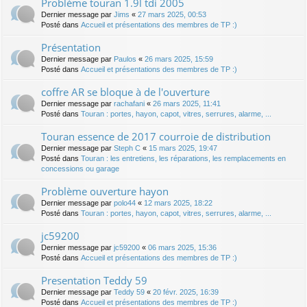
Problème touran 1.9l tdi 2005
Dernier message par
Jims
«
27 mars 2025, 00:53
Posté dans
Accueil et présentations des membres de TP :)
Présentation
Dernier message par
Paulos
«
26 mars 2025, 15:59
Posté dans
Accueil et présentations des membres de TP :)
coffre AR se bloque à de l'ouverture
Dernier message par
rachafani
«
26 mars 2025, 11:41
Posté dans
Touran : portes, hayon, capot, vitres, serrures, alarme, ...
Touran essence de 2017 courroie de distribution
Dernier message par
Steph C
«
15 mars 2025, 19:47
Posté dans
Touran : les entretiens, les réparations, les remplacements en
concessions ou garage
Problème ouverture hayon
Dernier message par
polo44
«
12 mars 2025, 18:22
Posté dans
Touran : portes, hayon, capot, vitres, serrures, alarme, ...
jc59200
Dernier message par
jc59200
«
06 mars 2025, 15:36
Posté dans
Accueil et présentations des membres de TP :)
Presentation Teddy 59
Dernier message par
Teddy 59
«
20 févr. 2025, 16:39
Posté dans
Accueil et présentations des membres de TP :)