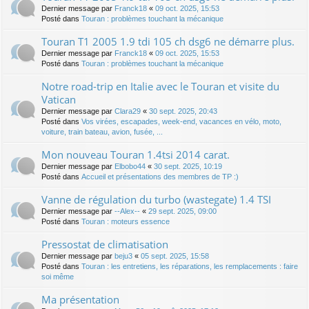
Dernier message par
Franck18
«
09 oct. 2025, 15:53
Posté dans
Touran : problèmes touchant la mécanique
Touran T1 2005 1.9 tdi 105 ch dsg6 ne démarre plus.
Dernier message par
Franck18
«
09 oct. 2025, 15:53
Posté dans
Touran : problèmes touchant la mécanique
Notre road-trip en Italie avec le Touran et visite du
Vatican
Dernier message par
Clara29
«
30 sept. 2025, 20:43
Posté dans
Vos virées, escapades, week-end, vacances en vélo, moto,
voiture, train bateau, avion, fusée, ...
Mon nouveau Touran 1.4tsi 2014 carat.
Dernier message par
Elbobo44
«
30 sept. 2025, 10:19
Posté dans
Accueil et présentations des membres de TP :)
Vanne de régulation du turbo (wastegate) 1.4 TSI
Dernier message par
--Alex--
«
29 sept. 2025, 09:00
Posté dans
Touran : moteurs essence
Pressostat de climatisation
Dernier message par
beju3
«
05 sept. 2025, 15:58
Posté dans
Touran : les entretiens, les réparations, les remplacements : faire
soi même
Ma présentation