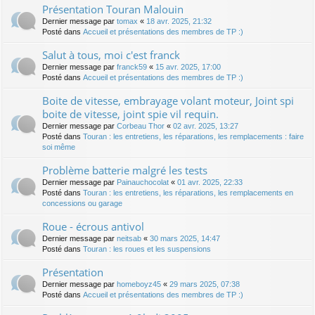
Présentation Touran Malouin
Dernier message par
tomax
«
18 avr. 2025, 21:32
Posté dans
Accueil et présentations des membres de TP :)
Salut à tous, moi c'est franck
Dernier message par
franck59
«
15 avr. 2025, 17:00
Posté dans
Accueil et présentations des membres de TP :)
Boite de vitesse, embrayage volant moteur, Joint spi
boite de vitesse, joint spie vil requin.
Dernier message par
Corbeau Thor
«
02 avr. 2025, 13:27
Posté dans
Touran : les entretiens, les réparations, les remplacements : faire
soi même
Problème batterie malgré les tests
Dernier message par
Painauchocolat
«
01 avr. 2025, 22:33
Posté dans
Touran : les entretiens, les réparations, les remplacements en
concessions ou garage
Roue - écrous antivol
Dernier message par
neitsab
«
30 mars 2025, 14:47
Posté dans
Touran : les roues et les suspensions
Présentation
Dernier message par
homeboyz45
«
29 mars 2025, 07:38
Posté dans
Accueil et présentations des membres de TP :)