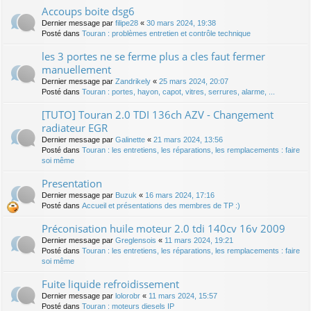
Accoups boite dsg6
Dernier message par
filipe28
«
30 mars 2024, 19:38
Posté dans
Touran : problèmes entretien et contrôle technique
les 3 portes ne se ferme plus a cles faut fermer
manuellement
Dernier message par
Zandrikely
«
25 mars 2024, 20:07
Posté dans
Touran : portes, hayon, capot, vitres, serrures, alarme, ...
[TUTO] Touran 2.0 TDI 136ch AZV - Changement
radiateur EGR
Dernier message par
Galinette
«
21 mars 2024, 13:56
Posté dans
Touran : les entretiens, les réparations, les remplacements : faire
soi même
Presentation
Dernier message par
Buzuk
«
16 mars 2024, 17:16
Posté dans
Accueil et présentations des membres de TP :)
Préconisation huile moteur 2.0 tdi 140cv 16v 2009
Dernier message par
Greglensois
«
11 mars 2024, 19:21
Posté dans
Touran : les entretiens, les réparations, les remplacements : faire
soi même
Fuite liquide refroidissement
Dernier message par
lolorobr
«
11 mars 2024, 15:57
Posté dans
Touran : moteurs diesels IP