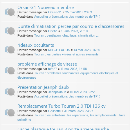
Orsan-31 Nouveau membre
Dernier message par
Orsan-31
«
25 mai 2023, 23:03
Posté dans
Accueil et présentations des membres de TP :)
Durite climatisation percée par courroie d'accessoires
Dernier message par
Driche
«
15 mai 2023, 20:10
Posté dans
Touran : ventilation, chauffage, climatisation ...
rideaux occultants
Dernier message par
MITCH FAGUS
«
14 mai 2023, 16:30
Posté dans
Touran : les parties vitrées et autres éléments
problème affichage de vitesse
Dernier message par
fefe27
«
11 mai 2023, 14:58
Posté dans
Touran : problèmes touchant les équipements électriques et
électroniques
Présentation Jeanphidaub
Dernier message par
Jeanphidaub
«
10 mai 2023, 22:29
Posté dans
Accueil et présentations des membres de TP :)
Remplacement Turbo Touran 2.0 TDI 136 cv
Dernier message par
Galinette
«
31 mars 2023, 23:27
Posté dans
Touran : les entretiens, les réparations, les remplacements : faire
soi même
Cache plastique touran 3 porte arrière gauche