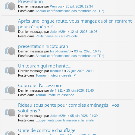
Presentaion
Dernier message par
Wenrow
«
25 juil. 2026, 19:34
Posté dans
Accueil et présentations des membres de TP :)
Après une longue route, vous mangez quoi en rentrant
pour récupérer ?
Dernier message par
JulienM294
«
12 juil. 2026, 19:06
Posté dans
Petite pause au café d'à côté
presentation nicotouran
Dernier message par
NicoTouran76
«
03 juil. 2026, 16:49
Posté dans
Accueil et présentations des membres de TP :)
Un touran qui me hante...
Dernier message par
nicodu47
«
27 juin 2026, 20:11
Posté dans
Touran : moteurs diesels IP
Courroie d'accessoire
Dernier message par
derf_911
«
25 juin 2026, 13:40
Posté dans
Touran : moteurs essence
Rideau sous pente pour combles aménagés : vos
solutions ?
Dernier message par
JulienM294
«
05 juin 2026, 21:39
Posté dans
Equipements pour la maison et la famille
Unité de contrôle chauffage