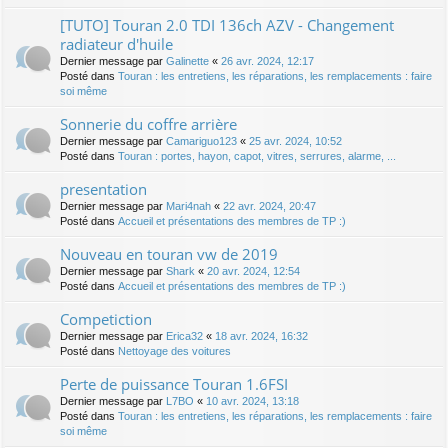
[TUTO] Touran 2.0 TDI 136ch AZV - Changement
radiateur d'huile
Dernier message par
Galinette
«
26 avr. 2024, 12:17
Posté dans
Touran : les entretiens, les réparations, les remplacements : faire
soi même
Sonnerie du coffre arrière
Dernier message par
Camariguo123
«
25 avr. 2024, 10:52
Posté dans
Touran : portes, hayon, capot, vitres, serrures, alarme, ...
presentation
Dernier message par
Mari4nah
«
22 avr. 2024, 20:47
Posté dans
Accueil et présentations des membres de TP :)
Nouveau en touran vw de 2019
Dernier message par
Shark
«
20 avr. 2024, 12:54
Posté dans
Accueil et présentations des membres de TP :)
Competiction
Dernier message par
Erica32
«
18 avr. 2024, 16:32
Posté dans
Nettoyage des voitures
Perte de puissance Touran 1.6FSI
Dernier message par
L7BO
«
10 avr. 2024, 13:18
Posté dans
Touran : les entretiens, les réparations, les remplacements : faire
soi même