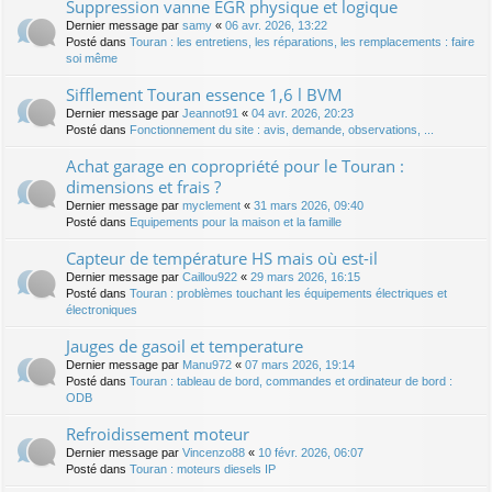
Suppression vanne EGR physique et logique
Dernier message par
samy
«
06 avr. 2026, 13:22
Posté dans
Touran : les entretiens, les réparations, les remplacements : faire
soi même
Sifflement Touran essence 1,6 l BVM
Dernier message par
Jeannot91
«
04 avr. 2026, 20:23
Posté dans
Fonctionnement du site : avis, demande, observations, ...
Achat garage en copropriété pour le Touran :
dimensions et frais ?
Dernier message par
myclement
«
31 mars 2026, 09:40
Posté dans
Equipements pour la maison et la famille
Capteur de température HS mais où est-il
Dernier message par
Caillou922
«
29 mars 2026, 16:15
Posté dans
Touran : problèmes touchant les équipements électriques et
électroniques
Jauges de gasoil et temperature
Dernier message par
Manu972
«
07 mars 2026, 19:14
Posté dans
Touran : tableau de bord, commandes et ordinateur de bord :
ODB
Refroidissement moteur
Dernier message par
Vincenzo88
«
10 févr. 2026, 06:07
Posté dans
Touran : moteurs diesels IP