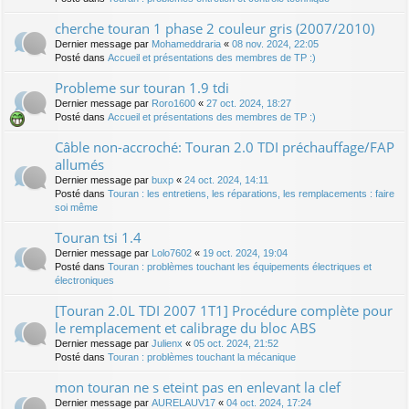
cherche touran 1 phase 2 couleur gris (2007/2010)
Dernier message par
Mohameddraria
«
08 nov. 2024, 22:05
Posté dans
Accueil et présentations des membres de TP :)
Probleme sur touran 1.9 tdi
Dernier message par
Roro1600
«
27 oct. 2024, 18:27
Posté dans
Accueil et présentations des membres de TP :)
Câble non-accroché: Touran 2.0 TDI préchauffage/FAP
allumés
Dernier message par
buxp
«
24 oct. 2024, 14:11
Posté dans
Touran : les entretiens, les réparations, les remplacements : faire
soi même
Touran tsi 1.4
Dernier message par
Lolo7602
«
19 oct. 2024, 19:04
Posté dans
Touran : problèmes touchant les équipements électriques et
électroniques
[Touran 2.0L TDI 2007 1T1] Procédure complète pour
le remplacement et calibrage du bloc ABS
Dernier message par
Julienx
«
05 oct. 2024, 21:52
Posté dans
Touran : problèmes touchant la mécanique
mon touran ne s eteint pas en enlevant la clef
Dernier message par
AURELAUV17
«
04 oct. 2024, 17:24