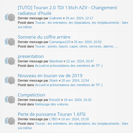
[TUTO] Touran 2.0 TDI 136ch AZV - Changement
radiateur d'huile
Dernier message par
Galinette
«
26 avr. 2024, 12:17
Posté dans
Touran : les entretiens, les réparations, les remplacements : faire
soi même
Sonnerie du coffre arrière
Dernier message par
Camariguo123
«
25 avr. 2024, 10:52
Posté dans
Touran : portes, hayon, capot, vitres, serrures, alarme, ...
presentation
Dernier message par
Mari4nah
«
22 avr. 2024, 20:47
Posté dans
Accueil et présentations des membres de TP :)
Nouveau en touran vw de 2019
Dernier message par
Shark
«
20 avr. 2024, 12:54
Posté dans
Accueil et présentations des membres de TP :)
Competiction
Dernier message par
Erica32
«
18 avr. 2024, 16:32
Posté dans
Nettoyage des voitures
Perte de puissance Touran 1.6FSI
Dernier message par
L7BO
«
10 avr. 2024, 13:18
Posté dans
Touran : les entretiens, les réparations, les remplacements : faire
soi même