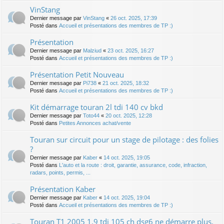
VinStang
Dernier message par
VinStang
«
26 oct. 2025, 17:39
Posté dans
Accueil et présentations des membres de TP :)
Présentation
Dernier message par
Malziud
«
23 oct. 2025, 16:27
Posté dans
Accueil et présentations des membres de TP :)
Présentation Petit Nouveau
Dernier message par
Pi738
«
21 oct. 2025, 18:32
Posté dans
Accueil et présentations des membres de TP :)
Kit démarrage touran 2l tdi 140 cv bkd
Dernier message par
Toto44
«
20 oct. 2025, 12:28
Posté dans
Petites Annonces achat/vente
Touran sur circuit pour un stage de pilotage : des folies
?
Dernier message par
Kaber
«
14 oct. 2025, 19:05
Posté dans
L'auto et la route : droit, garantie, assurance, code, infraction,
radars, points, permis, ...
Présentation Kaber
Dernier message par
Kaber
«
14 oct. 2025, 19:04
Posté dans
Accueil et présentations des membres de TP :)
Touran T1 2005 1.9 tdi 105 ch dsg6 ne démarre plus.