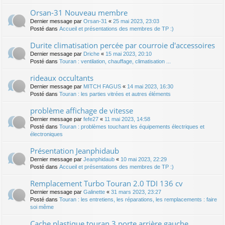
Orsan-31 Nouveau membre
Dernier message par
Orsan-31
«
25 mai 2023, 23:03
Posté dans
Accueil et présentations des membres de TP :)
Durite climatisation percée par courroie d'accessoires
Dernier message par
Driche
«
15 mai 2023, 20:10
Posté dans
Touran : ventilation, chauffage, climatisation ...
rideaux occultants
Dernier message par
MITCH FAGUS
«
14 mai 2023, 16:30
Posté dans
Touran : les parties vitrées et autres éléments
problème affichage de vitesse
Dernier message par
fefe27
«
11 mai 2023, 14:58
Posté dans
Touran : problèmes touchant les équipements électriques et
électroniques
Présentation Jeanphidaub
Dernier message par
Jeanphidaub
«
10 mai 2023, 22:29
Posté dans
Accueil et présentations des membres de TP :)
Remplacement Turbo Touran 2.0 TDI 136 cv
Dernier message par
Galinette
«
31 mars 2023, 23:27
Posté dans
Touran : les entretiens, les réparations, les remplacements : faire
soi même
Cache plastique touran 3 porte arrière gauche