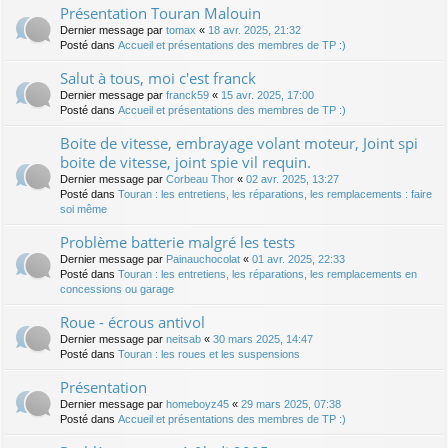
Présentation Touran Malouin
Dernier message par
tomax
«
18 avr. 2025, 21:32
Posté dans
Accueil et présentations des membres de TP :)
Salut à tous, moi c'est franck
Dernier message par
franck59
«
15 avr. 2025, 17:00
Posté dans
Accueil et présentations des membres de TP :)
Boite de vitesse, embrayage volant moteur, Joint spi
boite de vitesse, joint spie vil requin.
Dernier message par
Corbeau Thor
«
02 avr. 2025, 13:27
Posté dans
Touran : les entretiens, les réparations, les remplacements : faire
soi même
Problème batterie malgré les tests
Dernier message par
Painauchocolat
«
01 avr. 2025, 22:33
Posté dans
Touran : les entretiens, les réparations, les remplacements en
concessions ou garage
Roue - écrous antivol
Dernier message par
neitsab
«
30 mars 2025, 14:47
Posté dans
Touran : les roues et les suspensions
Présentation
Dernier message par
homeboyz45
«
29 mars 2025, 07:38
Posté dans
Accueil et présentations des membres de TP :)