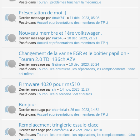
Posté dans
Touran : problèmes touchant la mécanique
Présentation de moi :)
Dernier message par
Anais741
«
11 déc. 2023, 05:03
Posté dans
Accueil et présentations des membres de TP :)
Nouveau membre et 1ère volkswagen.
Dernier message par
Pako45
«
10 déc. 2023, 21:21
Posté dans
Accueil et présentations des membres de TP :)
Changement de la vanne EGR et le boîtier papillon -
Touran 2.0 TDI 136ch AZV
Dernier message par
Galinette
«
10 déc. 2023, 20:24
Posté dans
Touran : les entretiens, les réparations, les remplacements : faire
soi même
Firmware 4020 pour rns510
Dernier message par
sly
«
14 nov. 2023, 11:27
Posté dans
Touran : les autoradios VW et autres
Bonjour
Dernier message par
chambrial
«
26 oct. 2023, 14:54
Posté dans
Accueil et présentations des membres de TP :)
Remplacement tringlerie essuie-clace
Dernier message par
Caliméro56
«
25 oct. 2023, 18:10
Posté dans
Touran : les entretiens, les réparations, les remplacements : faire
soi même