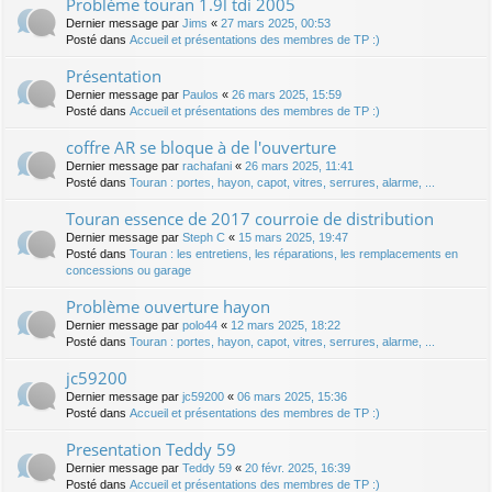
Problème touran 1.9l tdi 2005
Dernier message par
Jims
«
27 mars 2025, 00:53
Posté dans
Accueil et présentations des membres de TP :)
Présentation
Dernier message par
Paulos
«
26 mars 2025, 15:59
Posté dans
Accueil et présentations des membres de TP :)
coffre AR se bloque à de l'ouverture
Dernier message par
rachafani
«
26 mars 2025, 11:41
Posté dans
Touran : portes, hayon, capot, vitres, serrures, alarme, ...
Touran essence de 2017 courroie de distribution
Dernier message par
Steph C
«
15 mars 2025, 19:47
Posté dans
Touran : les entretiens, les réparations, les remplacements en
concessions ou garage
Problème ouverture hayon
Dernier message par
polo44
«
12 mars 2025, 18:22
Posté dans
Touran : portes, hayon, capot, vitres, serrures, alarme, ...
jc59200
Dernier message par
jc59200
«
06 mars 2025, 15:36
Posté dans
Accueil et présentations des membres de TP :)
Presentation Teddy 59
Dernier message par
Teddy 59
«
20 févr. 2025, 16:39
Posté dans
Accueil et présentations des membres de TP :)