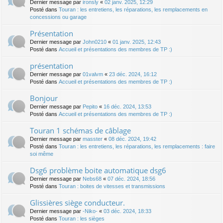
Dernier message par
ironsly
«
02 janv. 2025, 12:29
Posté dans
Touran : les entretiens, les réparations, les remplacements en
concessions ou garage
Présentation
Dernier message par
John0210
«
01 janv. 2025, 12:43
Posté dans
Accueil et présentations des membres de TP :)
présentation
Dernier message par
01valvm
«
23 déc. 2024, 16:12
Posté dans
Accueil et présentations des membres de TP :)
Bonjour
Dernier message par
Pepito
«
16 déc. 2024, 13:53
Posté dans
Accueil et présentations des membres de TP :)
Touran 1 schémas de câblage
Dernier message par
masster
«
08 déc. 2024, 19:42
Posté dans
Touran : les entretiens, les réparations, les remplacements : faire
soi même
Dsg6 problème boite automatique dsg6
Dernier message par
Nebs68
«
07 déc. 2024, 18:56
Posté dans
Touran : boites de vitesses et transmissions
Glissières siège conducteur.
Dernier message par
-Niko-
«
03 déc. 2024, 18:33
Posté dans
Touran : les sièges