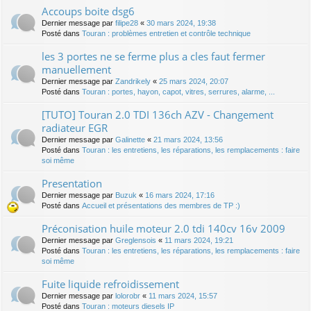
Accoups boite dsg6
Dernier message par
filipe28
«
30 mars 2024, 19:38
Posté dans
Touran : problèmes entretien et contrôle technique
les 3 portes ne se ferme plus a cles faut fermer
manuellement
Dernier message par
Zandrikely
«
25 mars 2024, 20:07
Posté dans
Touran : portes, hayon, capot, vitres, serrures, alarme, ...
[TUTO] Touran 2.0 TDI 136ch AZV - Changement
radiateur EGR
Dernier message par
Galinette
«
21 mars 2024, 13:56
Posté dans
Touran : les entretiens, les réparations, les remplacements : faire
soi même
Presentation
Dernier message par
Buzuk
«
16 mars 2024, 17:16
Posté dans
Accueil et présentations des membres de TP :)
Préconisation huile moteur 2.0 tdi 140cv 16v 2009
Dernier message par
Greglensois
«
11 mars 2024, 19:21
Posté dans
Touran : les entretiens, les réparations, les remplacements : faire
soi même
Fuite liquide refroidissement
Dernier message par
lolorobr
«
11 mars 2024, 15:57
Posté dans
Touran : moteurs diesels IP