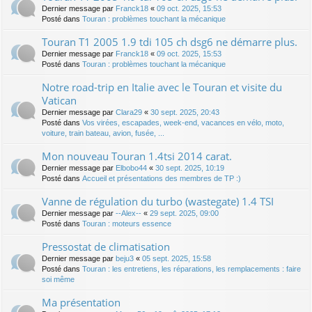
Dernier message par
Franck18
«
09 oct. 2025, 15:53
Posté dans
Touran : problèmes touchant la mécanique
Touran T1 2005 1.9 tdi 105 ch dsg6 ne démarre plus.
Dernier message par
Franck18
«
09 oct. 2025, 15:53
Posté dans
Touran : problèmes touchant la mécanique
Notre road-trip en Italie avec le Touran et visite du
Vatican
Dernier message par
Clara29
«
30 sept. 2025, 20:43
Posté dans
Vos virées, escapades, week-end, vacances en vélo, moto,
voiture, train bateau, avion, fusée, ...
Mon nouveau Touran 1.4tsi 2014 carat.
Dernier message par
Elbobo44
«
30 sept. 2025, 10:19
Posté dans
Accueil et présentations des membres de TP :)
Vanne de régulation du turbo (wastegate) 1.4 TSI
Dernier message par
--Alex--
«
29 sept. 2025, 09:00
Posté dans
Touran : moteurs essence
Pressostat de climatisation
Dernier message par
beju3
«
05 sept. 2025, 15:58
Posté dans
Touran : les entretiens, les réparations, les remplacements : faire
soi même
Ma présentation