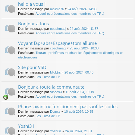
hello a vous !
Dernier message par
malifire76
«
24 août 2024, 14:08
Posté dans
Accueil et présentations des membres de TP :)
Bonjour a tous
Dernier message par
coachmadj
«
24 août 2024, 11:37
Posté dans
Accueil et présentations des membres de TP :)
Voyant fap+abs+Espagne+tpm allumé
Dernier message par
coachmadj
«
23 août 2024, 10:38
Posté dans
Touran : problèmes touchant les équipements électriques et
électroniques
Site pour VSD
Dernier message par
Micktrs
«
20 août 2024, 00:45
Posté dans
Les Tutos de TP
Bonjour a toute la communaute
Dernier message par
Vince93
«
11 août 2024, 19:19
Posté dans
Accueil et présentations des membres de TP :)
Phares avant ne fonctionnent pas sauf les codes
Dernier message par
Domxs
«
10 août 2024, 10:35
Posté dans
Les Tutos de TP
Yoshi31
Dernier message par
Yoshi31
«
24 juil. 2024, 21:01