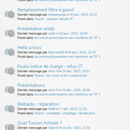
Posté dans
Accueil et présentations des membres de TP :)
Remplacement filtre à gasoil
Dernier message par
skaramanga
«
18 janv. 2024, 20:37
Posté dans
Touran : moteurs diesels IP
Présentation enidz
Dernier message par
enidz
«
10 janv. 2024, 12:04
Posté dans
Accueil et présentations des membres de TP :)
Hello à tous
Dernier message par
Marcodu59
«
04 janv. 2024, 22:33
Posté dans
Accueil et présentations des membres de TP :)
Foutu indice de charge - refus CT
Dernier message par
neric74
«
29 déc. 2023, 19:01
Posté dans
Touran : les roues et les suspensions
Présentations
Dernier message par
neric74
«
29 déc. 2023, 18:38
Posté dans
Accueil et présentations des membres de TP :)
Webasto : réparation
Dernier message par
fwi98
«
17 déc. 2023, 12:10
Posté dans
Touran : ventilation, chauffage, climatisation ...
Quel Touran Acheter ?
Dernier message par
Sylar19
«
14 déc. 2023, 13:32