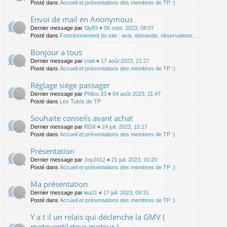
Posté dans
Accueil et présentations des membres de TP :)
Envoi de mail en Anonymous
Dernier message par
Sly83
«
06 sept. 2023, 08:07
Posté dans
Fonctionnement du site : avis, demande, observations, ...
Bonjour a tous
Dernier message par
coet
«
17 août 2023, 21:27
Posté dans
Accueil et présentations des membres de TP :)
Réglage siège passager
Dernier message par
Philou 33
«
04 août 2023, 11:47
Posté dans
Les Tutos de TP
Souhaite conseils avant achat
Dernier message par
RDX
«
24 juil. 2023, 15:17
Posté dans
Accueil et présentations des membres de TP :)
Présentation
Dernier message par
Joy2412
«
21 juil. 2023, 10:20
Posté dans
Accueil et présentations des membres de TP :)
Ma présentation
Dernier message par
lea21
«
17 juil. 2023, 09:31
Posté dans
Accueil et présentations des membres de TP :)
Y a t il un relais qui déclenche la GMV (
motoventilateur moteur )