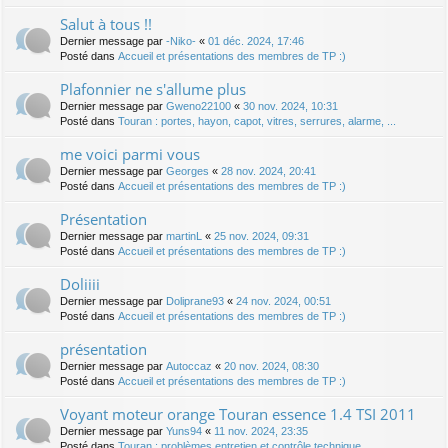
Salut à tous !!
Dernier message par
-Niko-
«
01 déc. 2024, 17:46
Posté dans
Accueil et présentations des membres de TP :)
Plafonnier ne s'allume plus
Dernier message par
Gweno22100
«
30 nov. 2024, 10:31
Posté dans
Touran : portes, hayon, capot, vitres, serrures, alarme, ...
me voici parmi vous
Dernier message par
Georges
«
28 nov. 2024, 20:41
Posté dans
Accueil et présentations des membres de TP :)
Présentation
Dernier message par
martinL
«
25 nov. 2024, 09:31
Posté dans
Accueil et présentations des membres de TP :)
Doliiii
Dernier message par
Doliprane93
«
24 nov. 2024, 00:51
Posté dans
Accueil et présentations des membres de TP :)
présentation
Dernier message par
Autoccaz
«
20 nov. 2024, 08:30
Posté dans
Accueil et présentations des membres de TP :)
Voyant moteur orange Touran essence 1.4 TSI 2011
Dernier message par
Yuns94
«
11 nov. 2024, 23:35
Posté dans
Touran : problèmes entretien et contrôle technique