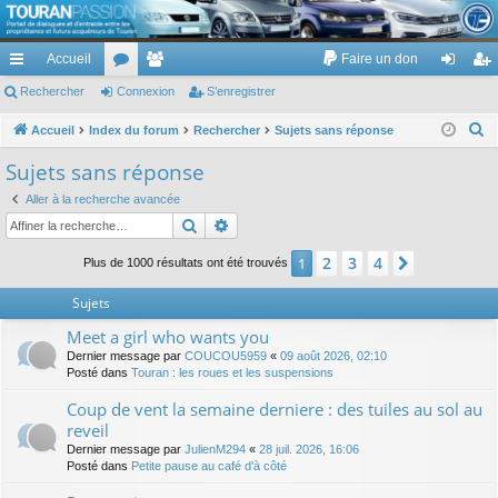
TouranPassion
Accueil
Faire un don
Le forum des propriétaires ou futurs acquéreurs du Volkswagen Touran
cc
Rechercher
or
Connexion
e
S’enregistrer
on
’e
ès
u
m
ne
nr
R
Accueil
Index du forum
Rechercher
Sujets sans réponse
e
ra
m
br
xi
eg
Sujets sans réponse
c
pi
s
es
on
ist
Aller à la recherche avancée
h
Rechercher
Recherche avancée
de
re
e
r
r
2
3
4
1
Suivante
Plus de 1000 résultats ont été trouvés
c
Sujets
h
e
Meet a girl who wants you
r
Dernier message par
COUCOU5959
«
09 août 2026, 02:10
Posté dans
Touran : les roues et les suspensions
Coup de vent la semaine derniere : des tuiles au sol au
reveil
Dernier message par
JulienM294
«
28 juil. 2026, 16:06
Posté dans
Petite pause au café d'à côté