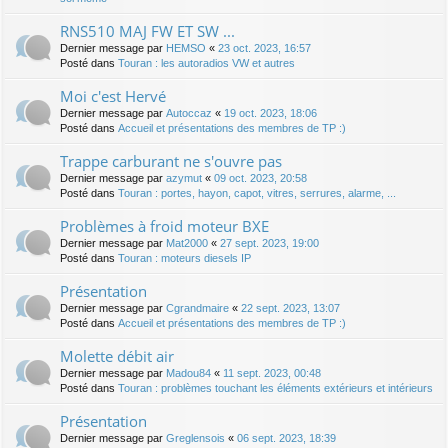
RNS510 MAJ FW ET SW ...
Dernier message par
HEMSO
«
23 oct. 2023, 16:57
Posté dans
Touran : les autoradios VW et autres
Moi c'est Hervé
Dernier message par
Autoccaz
«
19 oct. 2023, 18:06
Posté dans
Accueil et présentations des membres de TP :)
Trappe carburant ne s'ouvre pas
Dernier message par
azymut
«
09 oct. 2023, 20:58
Posté dans
Touran : portes, hayon, capot, vitres, serrures, alarme, ...
Problèmes à froid moteur BXE
Dernier message par
Mat2000
«
27 sept. 2023, 19:00
Posté dans
Touran : moteurs diesels IP
Présentation
Dernier message par
Cgrandmaire
«
22 sept. 2023, 13:07
Posté dans
Accueil et présentations des membres de TP :)
Molette débit air
Dernier message par
Madou84
«
11 sept. 2023, 00:48
Posté dans
Touran : problèmes touchant les éléments extérieurs et intérieurs
Présentation
Dernier message par
Greglensois
«
06 sept. 2023, 18:39