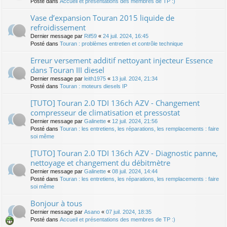
Posté dans
Accueil et présentations des membres de TP :)
Vase d’expansion Touran 2015 liquide de
refroidissement
Dernier message par
Rif59
«
24 juil. 2024, 16:45
Posté dans
Touran : problèmes entretien et contrôle technique
Erreur versement additif nettoyant injecteur Essence
dans Touran III diesel
Dernier message par
leith1975
«
13 juil. 2024, 21:34
Posté dans
Touran : moteurs diesels IP
[TUTO] Touran 2.0 TDI 136ch AZV - Changement
compresseur de climatisation et pressostat
Dernier message par
Galinette
«
12 juil. 2024, 21:56
Posté dans
Touran : les entretiens, les réparations, les remplacements : faire
soi même
[TUTO] Touran 2.0 TDI 136ch AZV - Diagnostic panne,
nettoyage et changement du débitmètre
Dernier message par
Galinette
«
08 juil. 2024, 14:44
Posté dans
Touran : les entretiens, les réparations, les remplacements : faire
soi même
Bonjour à tous
Dernier message par
Asano
«
07 juil. 2024, 18:35
Posté dans
Accueil et présentations des membres de TP :)