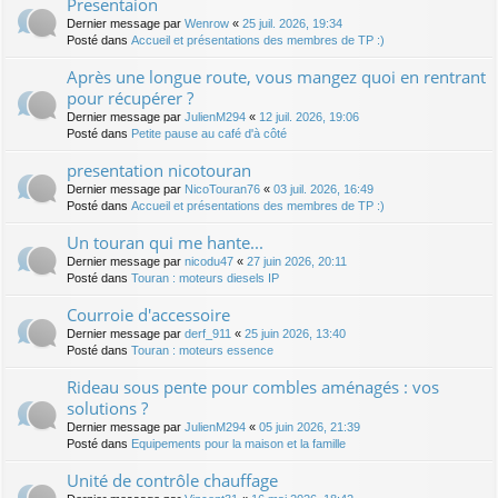
Presentaion
Dernier message par
Wenrow
«
25 juil. 2026, 19:34
Posté dans
Accueil et présentations des membres de TP :)
Après une longue route, vous mangez quoi en rentrant
pour récupérer ?
Dernier message par
JulienM294
«
12 juil. 2026, 19:06
Posté dans
Petite pause au café d'à côté
presentation nicotouran
Dernier message par
NicoTouran76
«
03 juil. 2026, 16:49
Posté dans
Accueil et présentations des membres de TP :)
Un touran qui me hante...
Dernier message par
nicodu47
«
27 juin 2026, 20:11
Posté dans
Touran : moteurs diesels IP
Courroie d'accessoire
Dernier message par
derf_911
«
25 juin 2026, 13:40
Posté dans
Touran : moteurs essence
Rideau sous pente pour combles aménagés : vos
solutions ?
Dernier message par
JulienM294
«
05 juin 2026, 21:39
Posté dans
Equipements pour la maison et la famille
Unité de contrôle chauffage