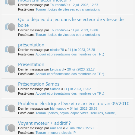
Dernier message par
Tourandu59
«
12 juil. 2023, 12:57
Posté dans
Touran : boites de vitesses et transmissions
Qui a déjà eu du jeu dans le selecteur de vitesse de
boite
Dernier message par
Tourandu59
«
11 juil. 2023, 19:06
Posté dans
Touran : boites de vitesses et transmissions
présentation
Dernier message par
nicolas78
«
21 juin 2023, 23:28
Posté dans
Accueil et présentations des membres de TP :)
Présentation
Dernier message par
Le picard
«
20 juin 2023, 22:17
Posté dans
Accueil et présentations des membres de TP :)
Présentation Samos
Dernier message par
Samos
«
11 juin 2023, 16:02
Posté dans
Accueil et présentations des membres de TP :)
Problème électrique lève vitre arrière touran 09/2010
Dernier message par
Irishtoupov
«
04 juin 2023, 20:38
Posté dans
Touran : portes, hayon, capot, vitres, serrures, alarme, ...
Voyant moteur + additif ?
Dernier message par
ransson
«
26 mai 2023, 15:50
Posté dans
Touran : moteurs diesels IP