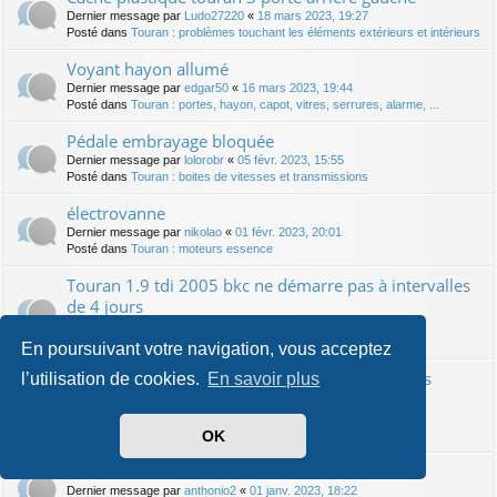
Dernier message par
Ludo27220
«
18 mars 2023, 19:27
Posté dans
Touran : problèmes touchant les éléments extérieurs et intérieurs
Voyant hayon allumé
Dernier message par
edgar50
«
16 mars 2023, 19:44
Posté dans
Touran : portes, hayon, capot, vitres, serrures, alarme, ...
Pédale embrayage bloquée
Dernier message par
lolorobr
«
05 févr. 2023, 15:55
Posté dans
Touran : boites de vitesses et transmissions
électrovanne
Dernier message par
nikolao
«
01 févr. 2023, 20:01
Posté dans
Touran : moteurs essence
Touran 1.9 tdi 2005 bkc ne démarre pas à intervalles
de 4 jours
Dernier message par
Mecadiman
«
30 janv. 2023, 19:53
Posté dans
Touran : moteurs diesels IP
En poursuivant votre navigation, vous acceptez
Pulseur en marche mais pas d'arrivée d'air dans
l’utilisation de cookies.
En savoir plus
l'habitacle
Dernier message par
samy
«
25 janv. 2023, 09:54
OK
Posté dans
Touran : ventilation, chauffage, climatisation ...
sur consommation essence
Dernier message par
anthonio2
«
01 janv. 2023, 18:22