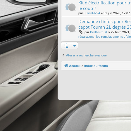
Kit d'électrification pour 
le coup ?
par
JulienM294
»
31 juil. 2026, 12:07
Demande d’infos pour Re
capot Touran 2L degrés 2
par
Berthaux 34
»
27 févr. 2021,
réparations, les remplacements : fai
Aller à la recherche avancée
Accueil
Index du forum