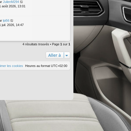
ar
JulienM294
1 août 2026, 13:01
ar
lpi56
 juil. 2026, 14:47
4 résultats trouvés • Page
1
sur
1
Aller à
imer les cookies
Heures au format
UTC+02:00