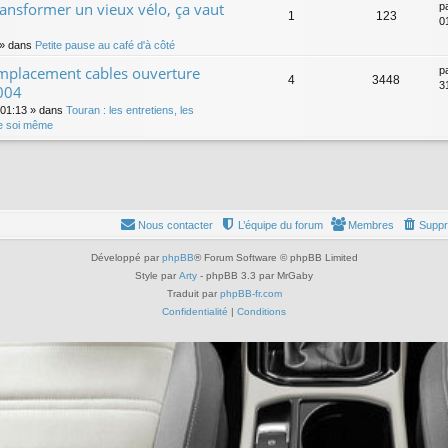
transformer un vieux vélo, ça vaut
p
1
123
0
» dans
Petite pause au café d'à côté
mplacement cables ouverture
p
4
3448
31
004
 01:13
» dans
Touran : les entretiens, les
re soi même
Nous contacter
L’équipe du forum
Membres
Suppr
Développé par
phpBB
® Forum Software © phpBB Limited
Style par
Arty
- phpBB 3.3 par MrGaby
Traduit par
phpBB-fr.com
Confidentialité
|
Conditions