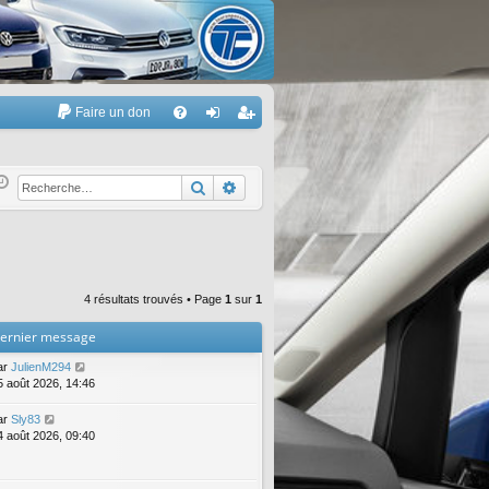
Faire un don
A
FA
on
’e
Q
ne
nr
Rechercher
Recherche avancée
xi
eg
on
ist
re
4 résultats trouvés • Page
1
sur
1
r
ernier message
ar
JulienM294
5 août 2026, 14:46
ar
Sly83
4 août 2026, 09:40