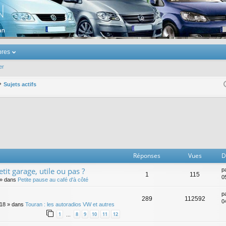
u Volkswagen Touran
res
er
Sujets actifs
er
erche avancée
Réponses
Vues
D
tit garage, utile ou pas ?
p
1
115
0
» dans
Petite pause au café d'à côté
p
289
112592
0
:18
» dans
Touran : les autoradios VW et autres
1
8
9
10
11
12
…