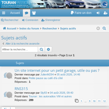
TouranPassion
Accueil
Faire un don
Le forum des propriétaires ou futurs acquéreurs du Volkswagen Touran
cc
Rechercher
or
Connexion
e
S’enregistrer
on
’e
ès
u
m
ne
nr
R
Accueil
Index du forum
Rechercher
Sujets actifs
e
ra
m
br
xi
eg
Sujets actifs
c
pi
s
es
on
ist
Aller à la recherche avancée
h
Rechercher
Recherche avancée
de
re
e
r
2 résultats trouvés • Page
1
sur
1
r
c
Sujets
h
Un site internet pour un petit garage, utile ou pas ?
e
Dernier message par
JulienM294
«
05 août 2026, 14:46
r
Posté dans
Petite pause au café d'à côté
Réponses :
1
RNS315
Dernier message par
Sly83
«
04 août 2026, 09:40
Posté dans
Touran : les autoradios VW et autres
Réponses :
289
1
9
10
11
12
…