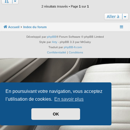
2 résultats trouvés • Page
1
sur
1
Aller à
Accueil
Index du forum
Développé par
phpBB
® Forum Software © phpBB Limited
Style par
Arty
- phpBB 3.3 par MrGaby
Traduit par
phpBB-fr.com
Confidentialité
|
Conditions
En poursuivant votre navigation, vous acceptez
l’utilisation de cookies.
En savoir plus
OK