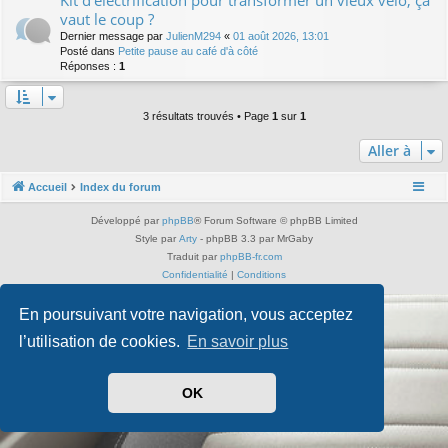
Kit d'électrification pour transformer un vieux vélo, ça
vaut le coup ?
Dernier message par
JulienM294
«
01 août 2026, 13:01
Posté dans
Petite pause au café d'à côté
Réponses :
1
3 résultats trouvés • Page
1
sur
1
Aller à
Accueil
Index du forum
Développé par
phpBB
® Forum Software © phpBB Limited
Style par
Arty
- phpBB 3.3 par MrGaby
Traduit par
phpBB-fr.com
Confidentialité
|
Conditions
En poursuivant votre navigation, vous acceptez
l’utilisation de cookies.
En savoir plus
OK