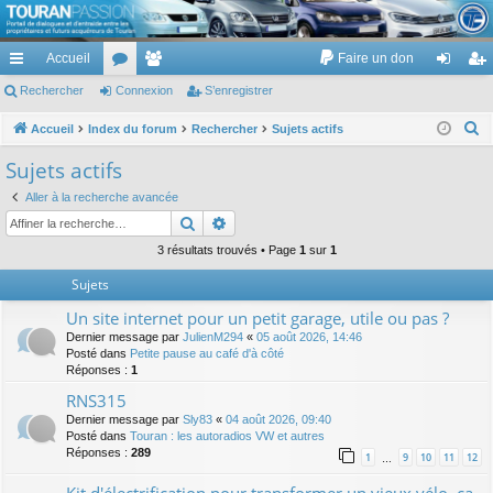
TouranPassion
Accueil
Faire un don
Le forum des propriétaires ou futurs acquéreurs du Volkswagen Touran
cc
Rechercher
or
Connexion
e
S’enregistrer
on
’e
ès
u
m
ne
nr
R
Accueil
Index du forum
Rechercher
Sujets actifs
e
ra
m
br
xi
eg
Sujets actifs
c
pi
s
es
on
ist
Aller à la recherche avancée
h
Rechercher
Recherche avancée
de
re
e
r
3 résultats trouvés • Page
1
sur
1
r
c
Sujets
h
Un site internet pour un petit garage, utile ou pas ?
e
Dernier message par
JulienM294
«
05 août 2026, 14:46
r
Posté dans
Petite pause au café d'à côté
Réponses :
1
RNS315
Dernier message par
Sly83
«
04 août 2026, 09:40
Posté dans
Touran : les autoradios VW et autres
Réponses :
289
1
9
10
11
12
…