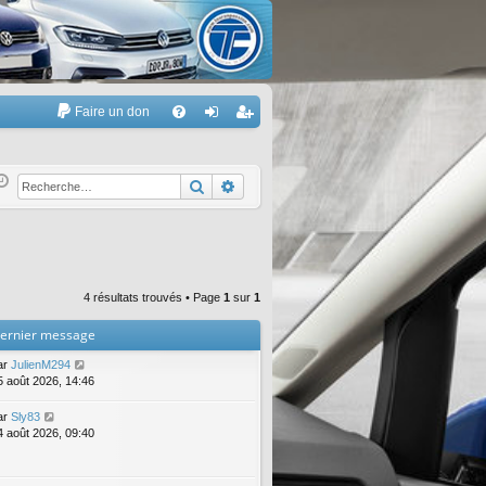
Faire un don
A
FA
on
’e
Q
ne
nr
Rechercher
Recherche avancée
xi
eg
on
ist
re
4 résultats trouvés • Page
1
sur
1
r
ernier message
ar
JulienM294
5 août 2026, 14:46
ar
Sly83
4 août 2026, 09:40