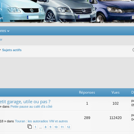
u Volkswagen Touran
res
er
Sujets actifs
er
erche avancée
Réponses
Vues
D
tit garage, utile ou pas ?
p
1
102
0
» dans
Petite pause au café d'à côté
p
289
112420
0
:18
» dans
Touran : les autoradios VW et autres
1
8
9
10
11
12
…