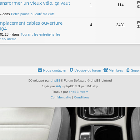
transformer un vieux vélo, ça vaut
p
1
114
0
» dans
Petite pause au café d'à côté
mplacement cables ouverture
p
4
3431
31
004
 01:13
» dans
Touran : les entretiens, les
re soi même
Nous contacter
L’équipe du forum
Membres
Suppr
Développé par
phpBB
® Forum Software © phpBB Limited
Style par
Arty
- phpBB 3.3 par MrGaby
Traduit par
phpBB-fr.com
Confidentialité
|
Conditions