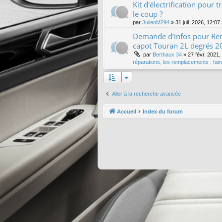
Kit d'électrification pour 
le coup ?
par
JulienM294
»
31 juil. 2026, 12:07
Demande d’infos pour Re
capot Touran 2L degrés 2
par
Berthaux 34
»
27 févr. 2021,
réparations, les remplacements : fai
Aller à la recherche avancée
Accueil
Index du forum