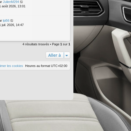
ar
JulienM294
1 août 2026, 13:01
ar
lpi56
 juil. 2026, 14:47
4 résultats trouvés • Page
1
sur
1
Aller à
imer les cookies
Heures au format
UTC+02:00