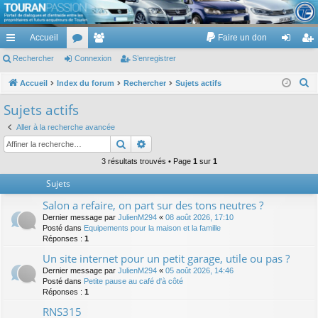
TouranPassion
Accueil
Faire un don
Le forum des propriétaires ou futurs acquéreurs du Volkswagen Touran
cc
Rechercher
or
Connexion
e
S’enregistrer
on
’e
ès
u
m
ne
nr
R
Accueil
Index du forum
Rechercher
Sujets actifs
e
ra
m
br
xi
eg
Sujets actifs
c
pi
s
es
on
ist
Aller à la recherche avancée
h
Rechercher
Recherche avancée
de
re
e
r
3 résultats trouvés • Page
1
sur
1
r
c
Sujets
h
Salon a refaire, on part sur des tons neutres ?
e
Dernier message par
JulienM294
«
08 août 2026, 17:10
r
Posté dans
Equipements pour la maison et la famille
Réponses :
1
Un site internet pour un petit garage, utile ou pas ?
Dernier message par
JulienM294
«
05 août 2026, 14:46
Posté dans
Petite pause au café d'à côté
Réponses :
1
RNS315