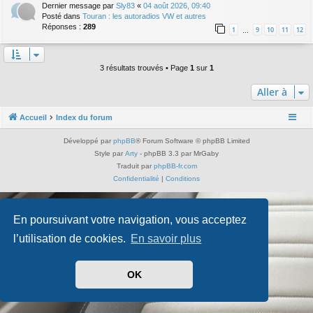
Dernier message par
Sly83
«
04 août 2026, 09:40
Posté dans
Touran : les autoradios VW et autres
Réponses :
289
1
9
10
11
12
…
3 résultats trouvés • Page
1
sur
1
Aller à
Accueil
Index du forum
Développé par
phpBB
® Forum Software © phpBB Limited
Style par
Arty
- phpBB 3.3 par MrGaby
Traduit par
phpBB-fr.com
Confidentialité
|
Conditions
En poursuivant votre navigation, vous acceptez
l’utilisation de cookies.
En savoir plus
OK