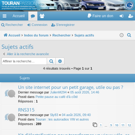
TouranPassion
Accueil
Faire un don
Le forum des propriétaires ou futurs acquéreurs du Volkswagen Touran
cc
Rechercher
or
Connexion
e
S’enregistrer
on
’e
ès
u
m
ne
nr
R
Accueil
Index du forum
Rechercher
Sujets actifs
e
ra
m
br
xi
eg
Sujets actifs
c
pi
s
es
on
ist
Aller à la recherche avancée
h
Rechercher
Recherche avancée
de
re
e
r
4 résultats trouvés • Page
1
sur
1
r
c
Sujets
h
Un site internet pour un petit garage, utile ou pas ?
e
Dernier message par
JulienM294
«
05 août 2026, 14:46
r
Posté dans
Petite pause au café d'à côté
Réponses :
1
RNS315
Dernier message par
Sly83
«
04 août 2026, 09:40
Posté dans
Touran : les autoradios VW et autres
Réponses :
289
1
9
10
11
12
…