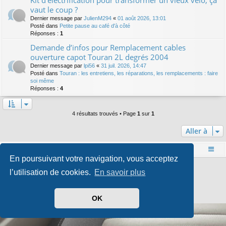
Kit d'électrification pour transformer un vieux vélo, ça
vaut le coup ?
Dernier message par
JulienM294
«
01 août 2026, 13:01
Posté dans
Petite pause au café d'à côté
Réponses :
1
Demande d’infos pour Remplacement cables
ouverture capot Touran 2L degrés 2004
Dernier message par
lpi56
«
31 juil. 2026, 14:47
Posté dans
Touran : les entretiens, les réparations, les remplacements : faire
soi même
Réponses :
4
4 résultats trouvés • Page
1
sur
1
Aller à
Accueil
Index du forum
En poursuivant votre navigation, vous acceptez
Développé par
phpBB
® Forum Software © phpBB Limited
l’utilisation de cookies.
En savoir plus
Style par
Arty
- phpBB 3.3 par MrGaby
Traduit par
phpBB-fr.com
Confidentialité
|
Conditions
OK